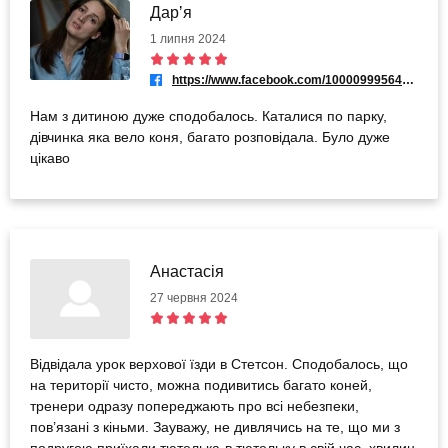
Дарʼя
1 липня 2024
https://www.facebook.com/100009995649248
Нам з дитиною дуже сподобалось. Каталися по парку,
дівчинка яка вело коня, багато розповідала. Було дуже
цікаво
Анастасія
27 червня 2024
Відвідала урок верхової їзди в Стетсон. Сподобалось, що
на території чисто, можна подивитись багато коней,
тренери одразу попереджають про всі небезпеки,
пов’язані з кіньми. Зауважу, не дивлячись на те, що ми з
подругою приїхали тютелька-в тютельку в свій час, хвилин