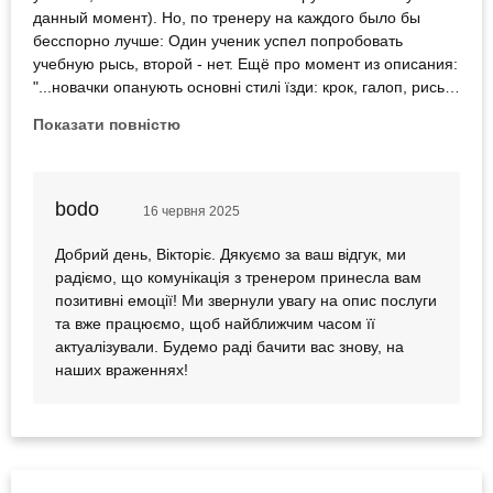
данный момент). Но, по тренеру на каждого было бы
бесспорно лучше: Один ученик успел попробовать
учебную рысь, второй - нет. Ещё про момент из описания:
"...новачки опанують основні стилі їзди: крок, галоп, рись."
За 45мин первого в жизни занятия новачки никак не
Показати повністю
успеют опанувати галоп. Обязательно придём ещё.
bodo
16 червня 2025
Добрий день, Вікторіє. Дякуємо за ваш відгук, ми
радіємо, що комунікація з тренером принесла вам
позитивні емоції! Ми звернули увагу на опис послуги
та вже працюємо, щоб найближчим часом її
актуалізували. Будемо раді бачити вас знову, на
наших враженнях!