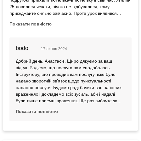
25 довелося чекати, нічого не відбувалося, тому
приїжджайте сильно завчасно. Проте урок виявився
захоплюючим - різноманітні вправи, вдалося посидіти,
Показати повністю
полежати, пострибати на коні, тож готуйтеся до
інтенсивного фізичного навантаження. Тренер Ліза
люб’язно відповідала на всі запитання почемучки в моєму
обличчі, я дізналася багато нового, за це їй велика дяка.
bodo
17 липня 2024
Рафаель, слухняний добрий кінь, дуже полюбляє
смаколики, з’їв 5 яблук і 4 морквини, а було б більше,
Добрий день, Анастасіє. Щиро дякуємо за ваш
мабуть і це б спожив. Тому беріть якомога більше! Після
відгук. Радіємо, що послуга вам сподобалась.
закінчення уроку можна залишатися на території, гуляти,
Інструктору, що проводив вам послугу, вже було
роздивлятися інших жителів клубу, і це приємно.
надано зворотній зв'язок щодо пунктуальності
Рекомендую.
надання послуги. Будемо раді бачити вас на інших
враженнях і докладемо всіх зусиль, аби і надалі
були лише приємні враження. Ще раз вибачте за
створені незручності.
Показати повністю