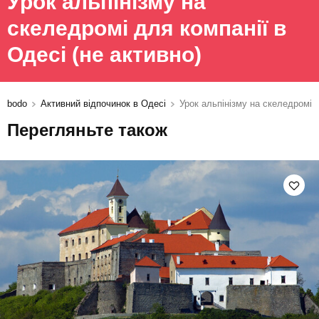
Урок альпінізму на
скеледромі для компанії в
Одесі
(не активно)
bodo
Активний відпочинок в Одесі
Урок альпінізму на скеледромі 
Перегляньте також