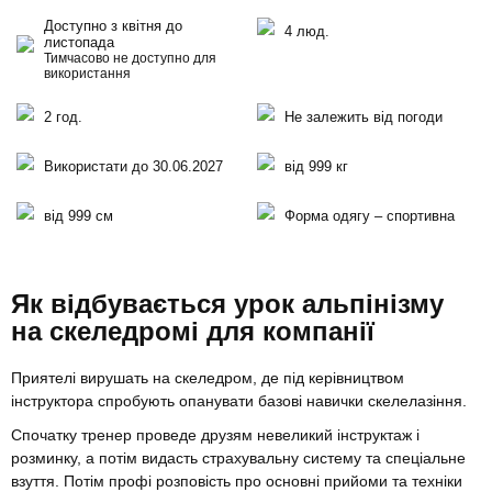
Доступно з квітня до
4 люд.
листопада
Тимчасово не доступно для
використання
2 год.
Не залежить від погоди
Використати до 30.06.2027
від 999 кг
від 999 см
Форма одягу – спортивна
Як відбувається урок альпінізму
на скеледромі для компанії
Приятелі вирушать на скеледром, де під керівництвом
інструктора спробують опанувати базові навички скелелазіння.
Спочатку тренер проведе друзям невеликий інструктаж і
розминку, а потім видасть страхувальну систему та спеціальне
взуття. Потім профі розповість про основні прийоми та техніки