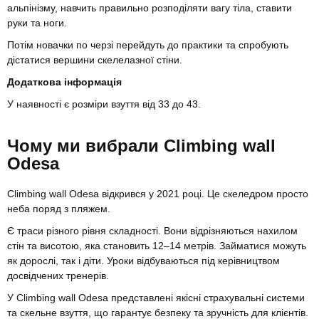
альпінізму, навчить правильно розподіляти вагу тіла, ставити
руки та ноги.
Потім новачки по черзі перейдуть до практики та спробують
дістатися вершини скелелазної стіни.
Додаткова інформація
У наявності є розміри взуття від 33 до 43.
Чому ми вибрали Climbing wall
Odesa
Climbing wall Odesa відкрився у 2021 році. Це скеледром просто
неба поряд з пляжем.
Є траси різного рівня складності. Вони відрізняються нахилом
стін та висотою, яка становить 12–14 метрів. Займатися можуть
як дорослі, так і діти. Уроки відбуваються під керівництвом
досвідчених тренерів.
У Climbing wall Odesa представлені якісні страхувальні системи
та скельне взуття, що гарантує безпеку та зручність для клієнтів.