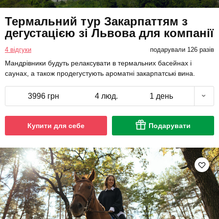
Термальний тур Закарпаттям з
дегустацією зі Львова для компанії
4 відгуки
подарували 126 разів
Мандрівники будуть релаксувати в термальних басейнах і
саунах, а також продегустують ароматні закарпатські вина.
3996 грн
4 люд.
1 день
Купити для себе
Подарувати