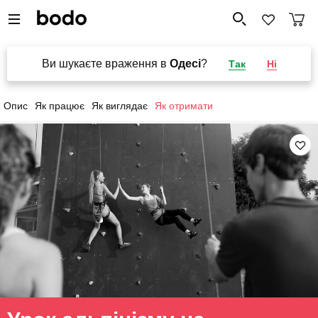
Ви шукаєте враження в
Одесі
?
Так
Ні
Опис
Як працює
Як виглядає
Як отримати