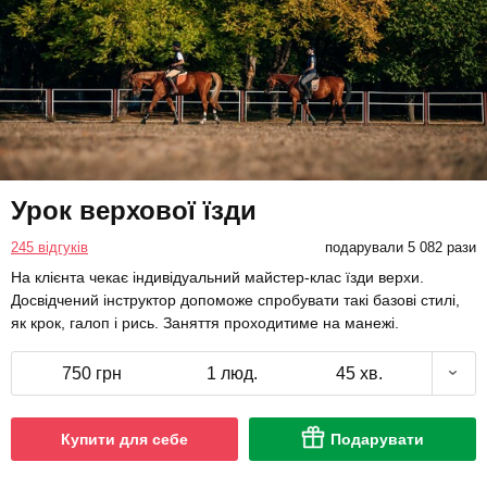
Урок верхової їзди
245 відгуків
подарували 5 082 рази
На клієнта чекає індивідуальний майстер-клас їзди верхи.
Досвідчений інструктор допоможе спробувати такі базові стилі,
як крок, галоп і рись. Заняття проходитиме на манежі.
750 грн
1 люд.
45 хв.
Купити для себе
Подарувати