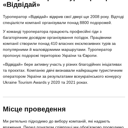
«Відвідай»
Туроператор «Відвідай» відкрив свої двері ще 2008 року. Відтоді
спеціалісти компанії організували понад 8800 подорожей.
У команді туроператора працюють професійні гіди з
багаторічним досвідом організування поїздок. Працівники
компанії створили понад 410 власних ексклюзивних турів за
популярними й маловідомими маршрутами. Туроператор
пропонує подорожі територією України та Європи.
«Відвідай» бере активну участь у різних благодійних ініціативах
та проєктах. Компанію двічі визнавали найкращим туристичним
оператором України за результатами всеукраїнського конкурсу
Ukraine Tourism Awards у 2020 та 2021 роках.
Місце проведення
Ми ретельно підходимо до вибору компаній, які надають
враження. Перед початком співпраці ми обов'язково проводимо