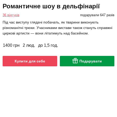
Романтичне шоу в дельфінарії
36 відгуків
подарували 647 разів
Під час виступу глядачі побачать, як тварини виконують
різноманітні трюки. Учасниками вистави також стануть справжні
циркові артисти — вони літатимуть над басейном.
1400 грн
2 люд.
до 1,5 год.
Купити для себе
Подарувати