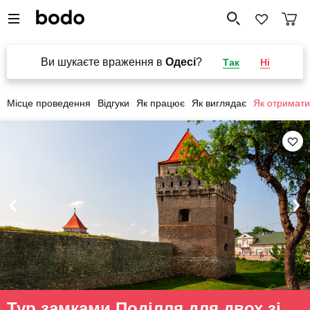
Ви шукаєте враження в
Одесі
?
Так
Ні
Місце проведення
Відгуки
Як працює
Як виглядає
Як отримати
Тур замками Поділля для двох зі