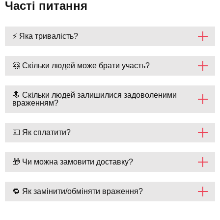
Часті питання
⚡ Яка тривалість?
🤗 Скільки людей може брати участь?
🔝 Скільки людей залишилися задоволеними
враженням?
💵 Як сплатити?
🎁 Чи можна замовити доставку?
🔁 Як замінити/обміняти враження?