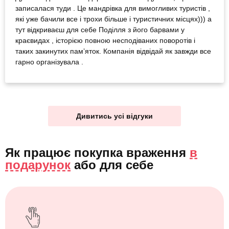
записалася туди . Це мандрівка для вимогливих туристів ,
які уже бачили все і трохи більше і туристичних місцях))) а
тут відкриваєш для себе Поділля з його барвами у
краєвидах , історією повною несподіваних поворотів і
таких закинутих памʼяток. Компанія відвідай як завжди все
гарно організувала .
Дивитись усі відгуки
Як працює покупка враження
в
подарунок
або
для себе