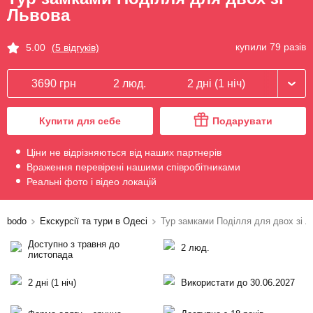
Львова
купили 79 разів
5.00
(5 відгуків)
3690 грн
2 люд.
2 дні (1 ніч)
Купити для себе
Подарувати
Ціни не відрізняються від наших партнерів
Враження перевірені нашими співробітниками
Реальні фото і відео локацій
bodo
Екскурсії та тури в Одесі
Тур замками Поділля для двох зі Л
Доступно з травня до
2 люд.
листопада
2 дні (1 ніч)
Використати до 30.06.2027