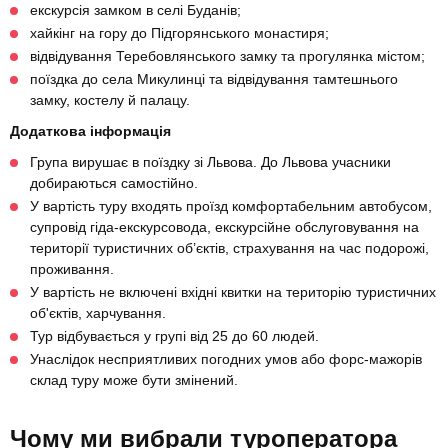
екскурсія замком в селі Буданів;
хайкінг на гору до Підгорянського монастиря;
відвідування Теребовлянського замку та прогулянка містом;
поїздка до села Микулинці та відвідування тамтешнього
замку, костелу й палацу.
Додаткова інформація
Група вирушає в поїздку зі Львова. До Львова учасники
добираються самостійно.
У вартість туру входять проїзд комфортабельним автобусом,
супровід гіда-екскурсовода, екскурсійне обслуговування на
території туристичних об’єктів, страхування на час подорожі,
проживання.
У вартість не включені вхідні квитки на територію туристичних
об'єктів, харчування.
Тур відбувається у групі від 25 до 60 людей.
Унаслідок несприятливих погодних умов або форс-мажорів
склад туру може бути змінений.
Чому ми вибрали туроператора