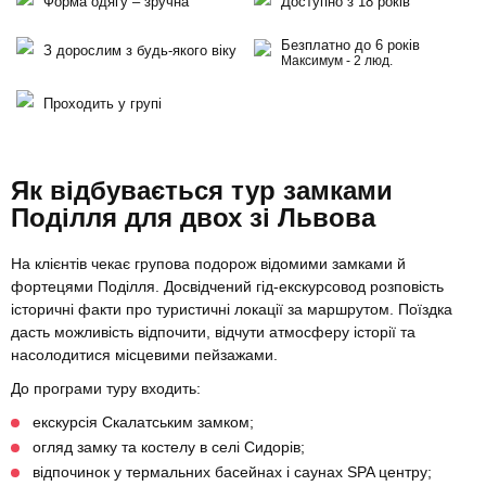
Форма одягу – зручна
Доступно з 18 років
Безплатно до 6 років
З дорослим з будь-якого віку
Максимум - 2 люд.
Проходить у групі
Як відбувається тур замками
Поділля для двох зі Львова
На клієнтів чекає групова подорож відомими замками й
фортецями Поділля. Досвідчений гід-екскурсовод розповість
історичні факти про туристичні локації за маршрутом. Поїздка
дасть можливість відпочити, відчути атмосферу історії та
насолодитися місцевими пейзажами.
До програми туру входить:
екскурсія Скалатським замком;
огляд замку та костелу в селі Сидорів;
відпочинок у термальних басейнах і саунах SPA центру;