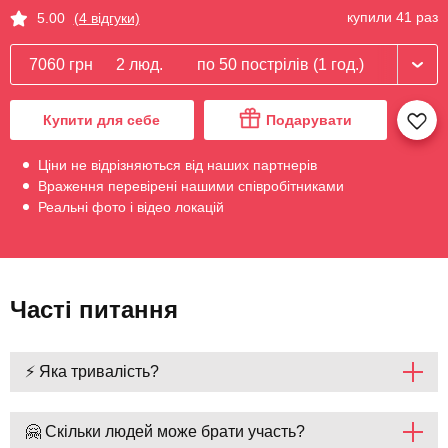
купили 41 раз
5.00
(4 відгуки)
7060 грн
2 люд.
по 50 пострілів (1 год.)
Купити для себе
Подарувати
Ціни не відрізняються від наших партнерів
Враження перевірені нашими співробітниками
Реальні фото і відео локацій
Часті питання
⚡ Яка тривалість?
🤗 Скільки людей може брати участь?