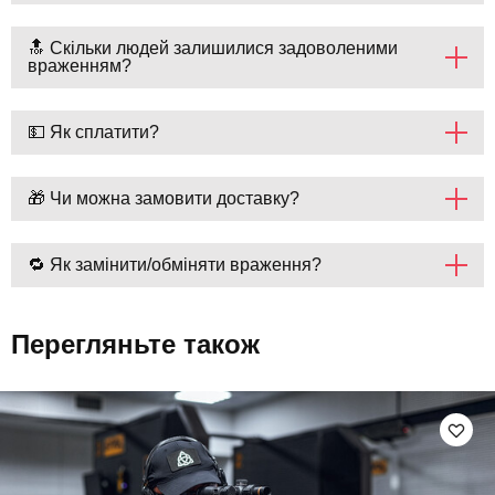
🔝 Скільки людей залишилися задоволеними
враженням?
💵 Як сплатити?
🎁 Чи можна замовити доставку?
🔁 Як замінити/обміняти враження?
Перегляньте також