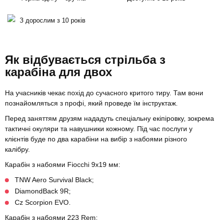
З дорослим з 10 років
Як відбувається стрільба з
карабіна для двох
На учасників чекає похід до сучасного критого тиру. Там вони
познайомляться з профі, який проведе їм інструктаж.
Перед заняттям друзям нададуть спеціальну екіпіровку, зокрема
тактичні окуляри та навушники кожному. Під час послуги у
клієнтів буде по два карабіни на вибір з набоями різного
калібру.
Карабін з набоями Fiocchi 9х19 мм:
TNW Aero Survival Black;
DiamondBack 9R;
Cz Scorpion EVO.
Карабін з набоями 223 Rem: