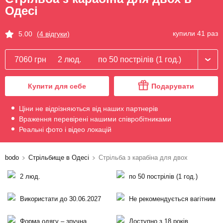
Одесі
купили 41 раз
5.00
(4 відгуки)
7060 грн
2 люд.
по 50 пострілів (1 год.)
Купити для себе
Подарувати
Ціни не відрізняються від наших партнерів
Враження перевірені нашими співробітниками
Реальні фото і відео локацій
bodo
Стрільбище в Одесі
Стрільба з карабіна для двох
2 люд.
по 50 пострілів (1 год.)
Використати до 30.06.2027
Не рекомендується вагітним
Форма одягу – зручна
Доступно з 18 років