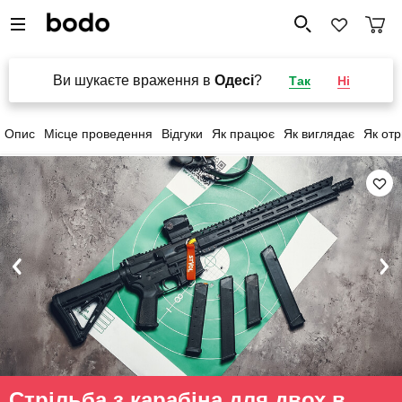
Ви шукаєте враження в
Одесі
?
Так
Ні
Опис
Місце проведення
Відгуки
Як працює
Як виглядає
Як от
Стрільба з карабіна для двох в