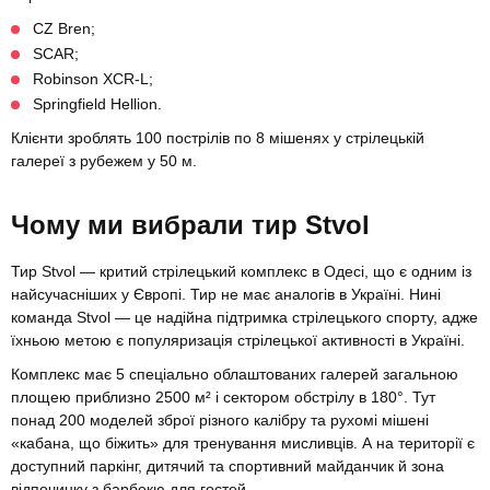
CZ Bren;
SCAR;
Robinson XCR-L;
Springfield Hellion.
Клієнти зроблять 100 пострілів по 8 мішенях у стрілецькій
галереї з рубежем у 50 м.
Чому ми вибрали тир Stvol
Тир Stvol — критий стрілецький комплекс в Одесі, що є одним із
найсучасніших у Європі. Тир не має аналогів в Україні. Нині
команда Stvol — це надійна підтримка стрілецького спорту, адже
їхньою метою є популяризація стрілецької активності в Україні.
Комплекс має 5 спеціально облаштованих галерей загальною
площею приблизно 2500 м² і сектором обстрілу в 180°. Тут
понад 200 моделей зброї різного калібру та рухомі мішені
«кабана, що біжить» для тренування мисливців. А на території є
доступний паркінг, дитячий та спортивний майданчик й зона
відпочинку з барбекю для гостей.