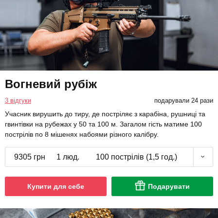
Вогневий рубіж
3 відгуки
подарували 24 рази
Учасник вирушить до тиру, де постріляє з карабіна, рушниці та
гвинтівки на рубежах у 50 та 100 м. Загалом гість матиме 100
пострілів по 8 мішенях набоями різного калібру.
9305 грн
1 люд.
100 пострілів (1,5 год.)
Купити для себе
Подарувати