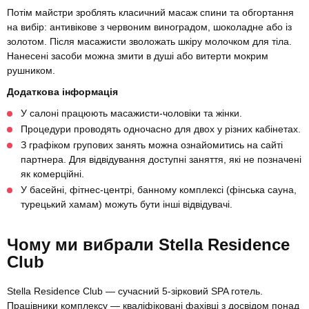
Потім майстри зроблять класичний масаж спини та обгортання
на вибір: антивікове з червоним виноградом, шоколадне або із
золотом. Після масажисти зволожать шкіру молочком для тіла.
Нанесені засоби можна змити в душі або витерти мокрим
рушником.
Додаткова інформація
У салоні працюють масажисти-чоловіки та жінки.
Процедури проводять одночасно для двох у різних кабінетах.
З графіком групових занять можна ознайомитись на сайті
партнера. Для відвідування доступні заняття, які не позначені
як комерційні.
У басейні, фітнес-центрі, банному комплексі (фінська сауна,
турецький хамам) можуть бути інші відвідувачі.
Чому ми вибрали Stella Residence
Club
Stella Residence Club — сучасний 5-зірковий SPA готель.
Працівники комплексу — кваліфіковані фахівці з досвідом понад