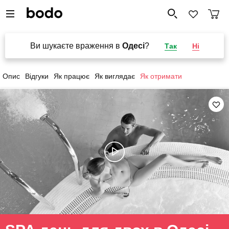
Ви шукаєте враження в
Одесі
?
Так
Ні
Опис
Відгуки
Як працює
Як виглядає
Як отримати