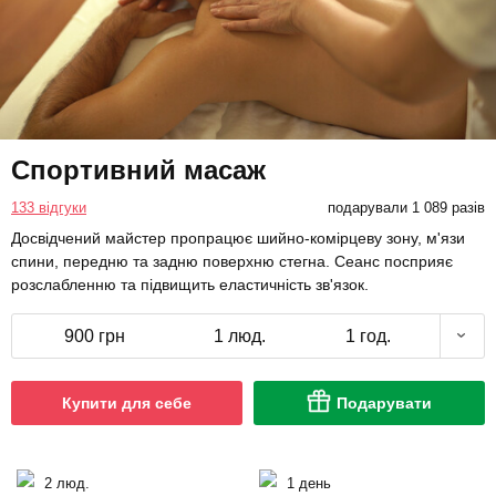
Спортивний масаж
133 відгуки
подарували 1 089 разів
Досвідчений майстер пропрацює шийно-комірцеву зону, м'язи
спини, передню та задню поверхню стегна. Сеанс посприяє
розслабленню та підвищить еластичність зв'язок.
900 грн
1 люд.
1 год.
Купити для себе
Подарувати
2 люд.
1 день