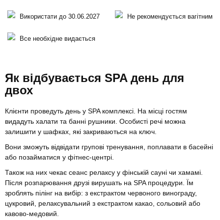
Використати до 30.06.2027
Не рекомендується вагітним
Все необхідне видається
Як відбувається SPA день для
двох
Клієнти проведуть день у SPA комплексі. На місці гостям
видадуть халати та банні рушники. Особисті речі можна
залишити у шафках, які закриваються на ключ.
Вони зможуть відвідати групові тренування, поплавати в басейні
або позайматися у фітнес-центрі.
Також на них чекає сеанс релаксу у фінській сауні чи хамамі.
Після розпарювання друзі вирушать на SPA процедури. Їм
зроблять пілінг на вибір: з екстрактом червоного винограду,
цукровий, релаксувальний з екстрактом какао, сольовий або
кавово-медовий.