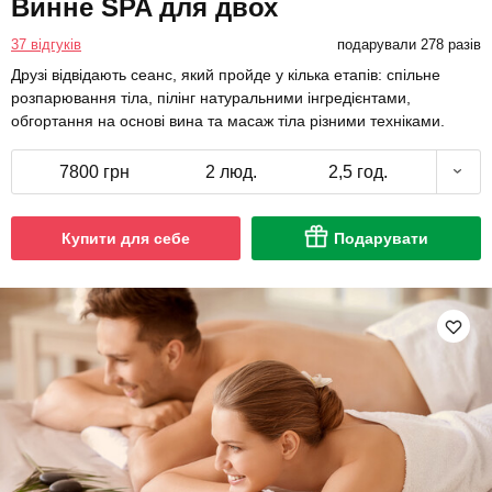
Винне SPA для двох
37 відгуків
подарували 278 разів
Друзі відвідають сеанс, який пройде у кілька етапів: спільне
розпарювання тіла, пілінг натуральними інгредієнтами,
обгортання на основі вина та масаж тіла різними техніками.
7800 грн
2 люд.
2,5 год.
Купити для себе
Подарувати