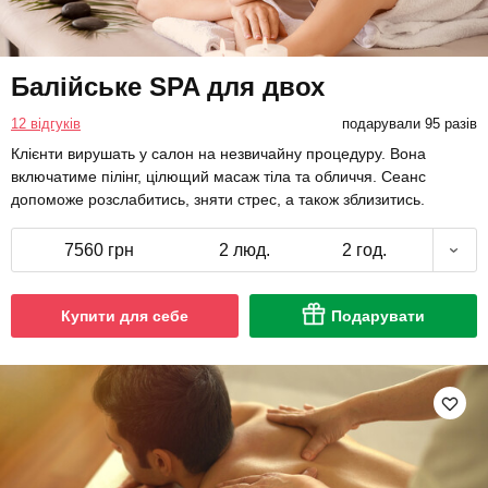
Балійське SPA для двох
12 відгуків
подарували 95 разів
Клієнти вирушать у салон на незвичайну процедуру. Вона
включатиме пілінг, цілющий масаж тіла та обличчя. Сеанс
допоможе розслабитись, зняти стрес, а також зблизитись.
7560 грн
2 люд.
2 год.
Купити для себе
Подарувати