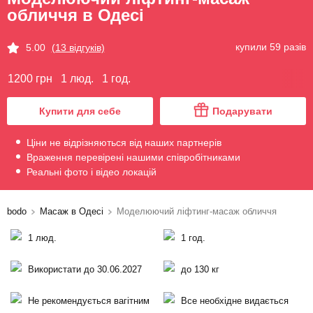
обличчя в Одесі
купили 59 разів
5.00
(13 відгуків)
1200 грн
1 люд.
1 год.
Купити для себе
Подарувати
Ціни не відрізняються від наших партнерів
Враження перевірені нашими співробітниками
Реальні фото і відео локацій
bodo
Масаж в Одесі
Моделюючий ліфтинг-масаж обличчя
1 люд.
1 год.
Використати до 30.06.2027
до 130 кг
Не рекомендується вагітним
Все необхідне видається