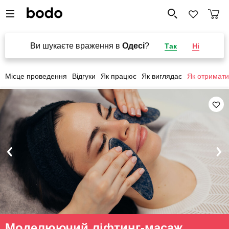
Ви шукаєте враження в
Одесі
?
Так
Ні
Місце проведення
Відгуки
Як працює
Як виглядає
Як отримати
Моделюючий ліфтинг-масаж