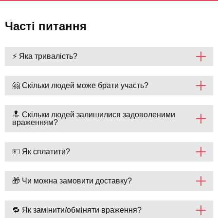
Часті питання
⚡ Яка тривалість?
🤗 Скільки людей може брати участь?
🔝 Скільки людей залишилися задоволеними
враженням?
💵 Як сплатити?
🎁 Чи можна замовити доставку?
🔁 Як замінити/обміняти враження?