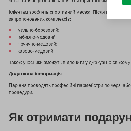
чекає гаряче розпарювання з використанням дубових і б
Клієнтам зроблять спортивний масаж. Після цього кожен 
запропонованих комплексів:
мильно-березовий;
імбирно-медовий;
гірчично-медовий;
кавово-медовий.
Також учасники зможуть відпочити у джакузі на свіжому 
Додаткова інформація
Паріння проводять професійні пармейстри по черзі або
процедури.
Як отримати подару