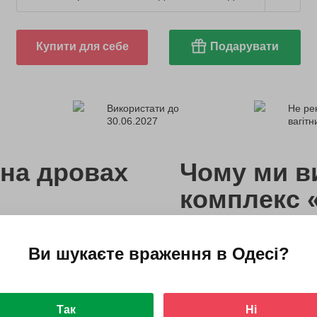
Купити для себе
Подарувати
Використати до
Не ре
30.06.2027
вагіт
 на дровах
Чому ми в
комплекс 
необхідним - простирадлом,
Тут працюють професійні 
Ви шукаєте враження в
Одесі
?
кожного клієнта і володі
та регламентами банних п
ти до температури і
пару, на учасників
У комплексі також є студ
Так
Ні