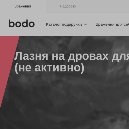
Враження
Подорожі
Каталог подарунків
Враження для се
Лазня на дровах для
(не активно)