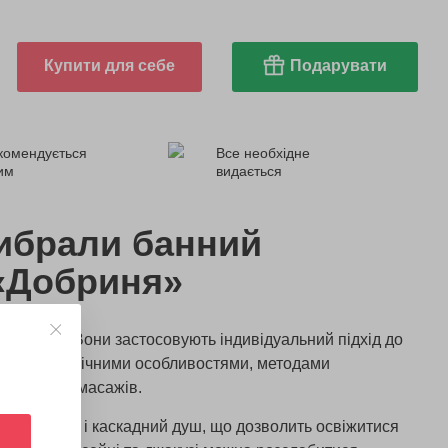
Купити для себе
Подарувати
комендується
Все необхідне
ним
видається
ибрали банний
«Добриня»
банщики. Вони застосовують індивідуальний підхід до
ють технологічними особливостями, методами
роцедур і масажів.
ений басейн і каскадний душ, що дозволить освіжитися