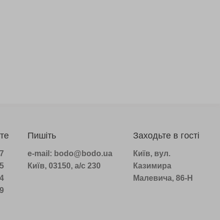
те
Пишіть
Заходьте в гості
97
e-mail: bodo@bodo.ua
Київ, вул.
75
Київ, 03150, а/с 230
Казимира
14
Малевича, 86-Н
39