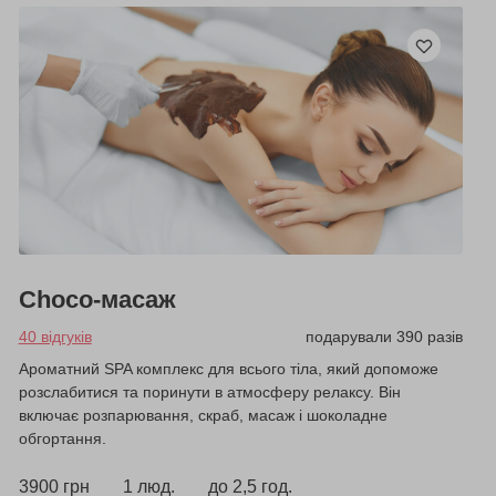
Choco-масаж
40 відгуків
подарували 390 разів
Ароматний SPA комплекс для всього тіла, який допоможе
розслабитися та поринути в атмосферу релаксу. Він
включає розпарювання, скраб, масаж і шоколадне
обгортання.
3900 грн
1 люд.
до 2,5 год.