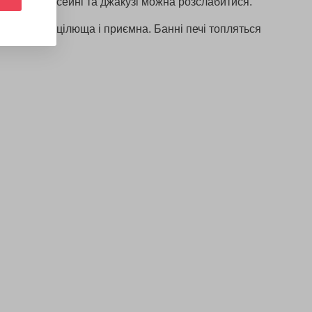
рішньому басейні та джакузі можна розслабитися.
пара в ній цілюща і приємна. Банні печі топляться