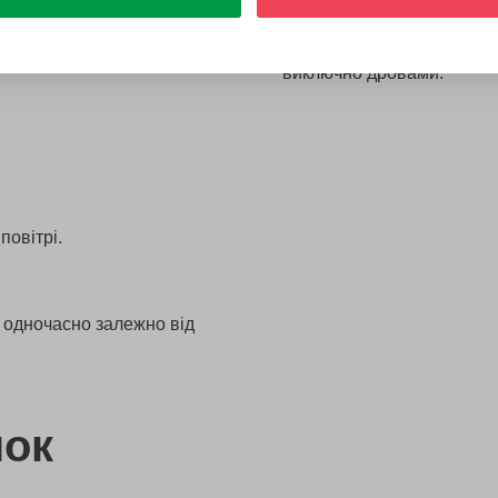
ерезових віників.
після процедур. А у внут
гість вибере собі один із
Парна зроблена з липи — 
виключно дровами.
повітрі.
 одночасно залежно від
нок