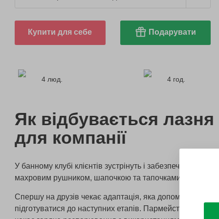
Купити для себе
Подарувати
4 люд.
4 год.
Як відбувається лазня
для компанії
У банному клубі клієнтів зустрінуть і забезпечать усім 
махровим рушником, шапочкою та тапочками.
Спершу на друзів чекає адаптація, яка допоможе звикну
підготуватися до наступних етапів. Пармейстер нажене 