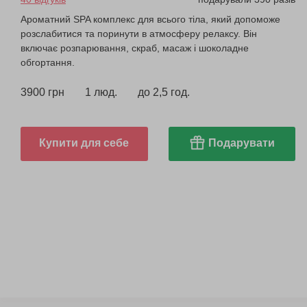
Ароматний SPA комплекс для всього тіла, який допоможе
розслабитися та поринути в атмосферу релаксу. Він
включає розпарювання, скраб, масаж і шоколадне
обгортання.
3900 грн
1 люд.
до 2,5 год.
Купити для себе
Подарувати