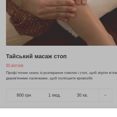
Тайський масаж стоп
90 відгуків
Профі почне сеанс із розтирання гомілок і стоп, щоб зігріти м'я
дерев'яними паличками, щоб поліпшити кровообіг.
800 грн
1 люд.
30 хв.