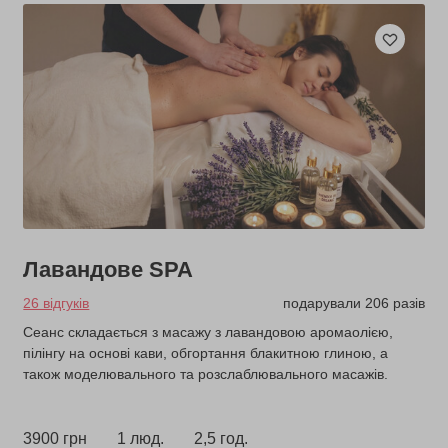
Лавандове SPA
26 відгуків
подарували 206 разів
Сеанс складається з масажу з лавандовою аромаолією,
пілінгу на основі кави, обгортання блакитною глиною, а
також моделювального та розслаблювального масажів.
3900 грн
1 люд.
2,5 год.