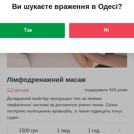
Ви шукаєте враження в
Одесі
?
Так
Ні
Лімфодренажний масаж
113 відгуків
подарували 910 разів
Досвідчений майстер пропрацює тіло за лініями
лімфатичної системи за допомогою різних технік. Сеанс
посприяє поліпшенню кровообігу, а також підвищить тонус
судин.
1500 грн
1 люд.
1 год.