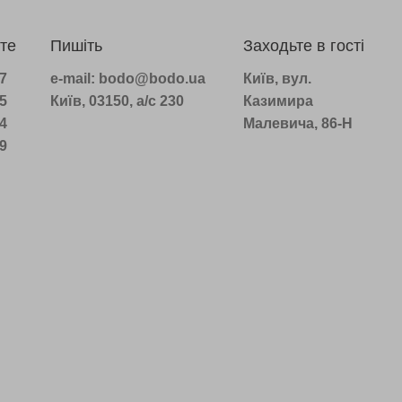
те
Пишіть
Заходьте в гості
97
e-mail: bodo@bodo.ua
Київ, вул.
75
Київ, 03150, а/с 230
Казимира
14
Малевича, 86-Н
39