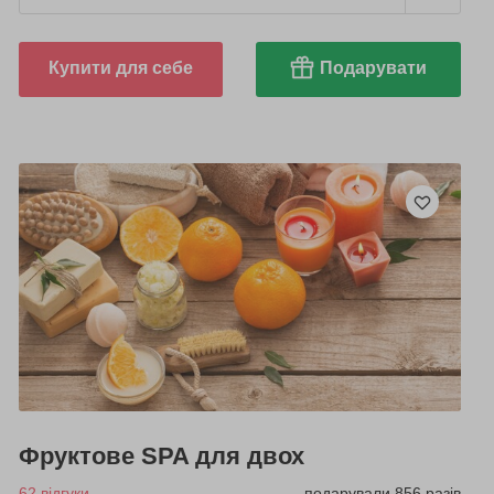
Купити для себе
Подарувати
Фруктове SPA для двох
62 відгуки
подарували 856 разів