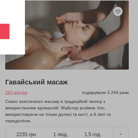
Гавайський масаж
263 відгуки
подарували 3 244 рази
Сеанс екзотичного масажу в традиційній техніці з
використанням аромаолій. Майстер розімне тіло,
використовуючи не тільки долоні та кисті, а й лікті та
передпліччя.
2235 грн
1 люд.
1,5 год.