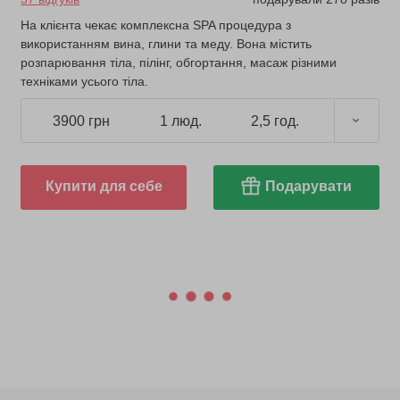
На клієнта чекає комплексна SPA процедура з
використанням вина, глини та меду. Вона містить
розпарювання тіла, пілінг, обгортання, масаж різними
техніками усього тіла.
3900 грн
1 люд.
2,5 год.
Купити для себе
Подарувати