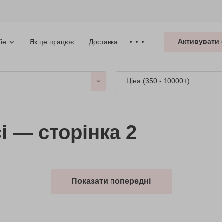
Активувати 
Як це працює
Доставка
бе
Ціна (
350 - 10000+
)
і — сторінка 2
Показати попередні