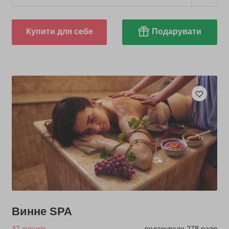
Купити для себе
Подарувати
Винне SPA
37 відгуків
подарували 278 разів