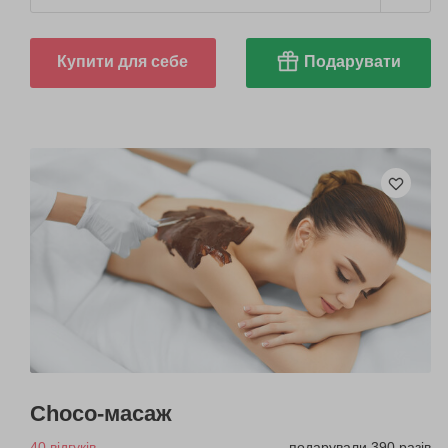
Купити для себе
Подарувати
Choco-масаж
40 відгуків
подарували 390 разів