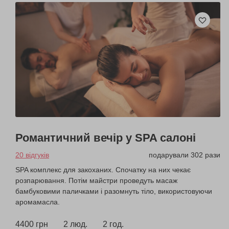
Романтичний вечір у SPA салоні
20 відгуків
подарували 302 рази
SPA комплекс для закоханих. Спочатку на них чекає
розпарювання. Потім майстри проведуть масаж
бамбуковими паличками і разомнуть тіло, використовуючи
аромамасла.
4400 грн
2 люд.
2 год.