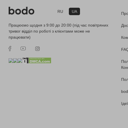
RU
UA
Про
Працюємо щодня з 9:00 до 20:00 (під час повітряних
Дос
тривог відділ по роботі з клієнтами може не
працювати)
Ко
FA
Пол
Кон
Пол
bod
Іде