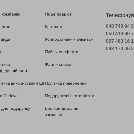
 компанію
Як це працює
Телефонуй
048 740 94 
тавка
Контакти
050 419 66 
манда
Корпоративним клієнтам
067 463 16 
093 170 06 
Q
Публічна оферта
ітика
Файли cookie
фіденційності
ітика використання ШІ
Політика повернення
o Türkiye
Подарункові сертифікати
ї для подарунку
Бронюй дозвілля
завчасно