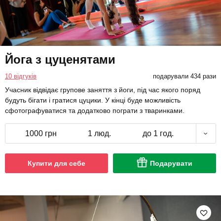
Йога з цуценятами
10 відгуків
подарували 434 рази
Учасник відвідає групове заняття з йоги, під час якого поряд
будуть бігати і гратися цуцики. У кінці буде можливість
сфотографуватися та додатково пограти з тваринками.
1000 грн
1 люд.
до 1 год.
Купити для себе
Подарувати