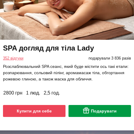
SPA догляд для тіла Lady
352 відгуки
подарували 3 836 разів
Розслаблювальний SPA сеанс, який буде містити ось такі етапи:
розпарювання, сольовий пілінг, аромамасаж тіла, обгортання
рожевою глиною, а також маска для обличчя.
2800 грн
1 люд.
2,5 год.
Купити для себе
Подарувати