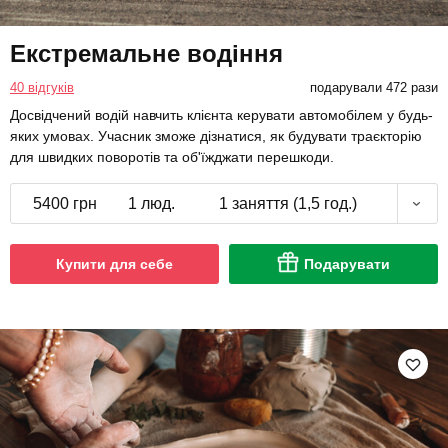
Екстремальне водіння
40 відгуків
подарували 472 рази
Досвідчений водій навчить клієнта керувати автомобілем у будь-
яких умовах. Учасник зможе дізнатися, як будувати траєкторію
для швидких поворотів та об'їжджати перешкоди.
5400 грн
1 люд.
1 заняття (1,5 год.)
Купити для себе
Подарувати