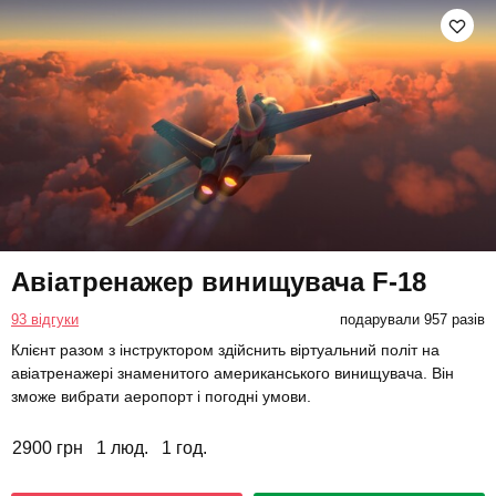
Авіатренажер винищувача F-18
93 відгуки
подарували 957 разів
Клієнт разом з інструктором здійснить віртуальний політ на
авіатренажері знаменитого американського винищувача. Він
зможе вибрати аеропорт і погодні умови.
2900 грн
1 люд.
1 год.