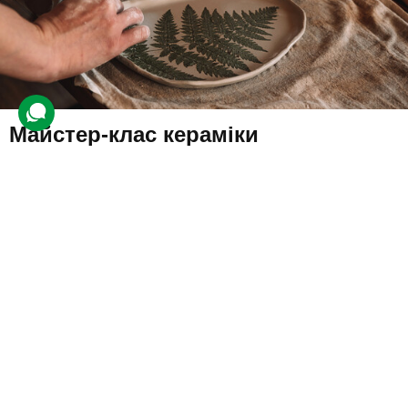
Майстер-клас кераміки
32 відгуки
подарували 535 разів
Майстер надасть учневі фартух, інструменти та глину, з якої він
створюватиме керамічні вироби. Готові роботи клієнт зможе
забрати додому через 3 тижні після заняття.
1750 грн
1 люд.
1 год.
Купити для себе
Подарувати