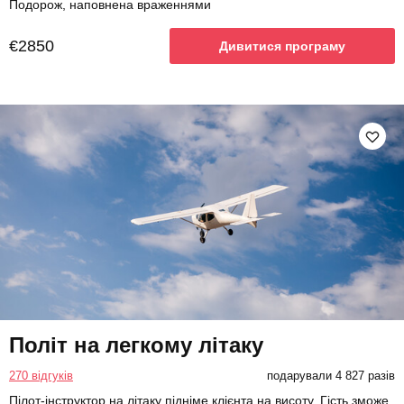
Подорож, наповнена враженнями
€2850
Дивитися програму
Політ на легкому літаку
270 відгуків
подарували 4 827 разів
Пілот-інструктор на літаку підніме клієнта на висоту. Гість зможе