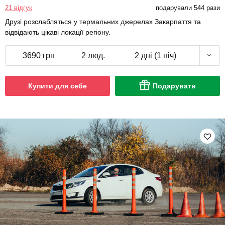
21 відгук
подарували 544 рази
Друзі розслабляться у термальних джерелах Закарпаття та
відвідають цікаві локації регіону.
3690 грн
2 люд.
2 дні (1 ніч)
Купити для себе
Подарувати