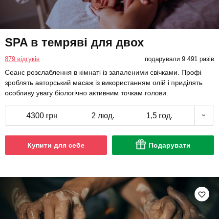
SPA в темряві для двох
879 відгуків
подарували 9 491 разів
Сеанс розслаблення в кімнаті із запаленими свічками. Профі
зроблять авторський масаж із використанням олій і приділять
особливу увагу біологічно активним точкам голови.
4300 грн
2 люд.
1,5 год.
Купити для себе
Подарувати