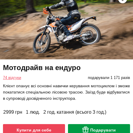
Мотодрайв на ендуро
74 відгуки
подарували 1 171 разів
Клієнт опанує всі основні навички керування мотоциклом і зможе
покататися спеціальною лісовою трасою. Заїзд буде відбуватися
в супроводі досвідченого інструктора.
2999 грн
1 люд.
2 год. катання (всього 3 год.)
Купити для себе
Подарувати