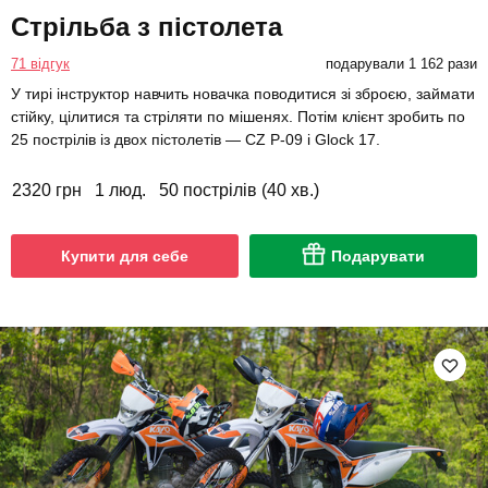
Стрільба з пістолета
71 відгук
подарували 1 162 рази
У тирі інструктор навчить новачка поводитися зі зброєю, займати
стійку, цілитися та стріляти по мішенях. Потім клієнт зробить по
25 пострілів із двох пістолетів — CZ P-09 і Glock 17.
2320 грн
1 люд.
50 пострілів (40 хв.)
Купити для себе
Подарувати