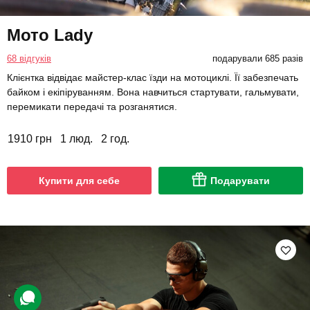
Мото Lady
68 відгуків
подарували 685 разів
Клієнтка відвідає майстер-клас їзди на мотоциклі. Її забезпечать
байком і екіпіруванням. Вона навчиться стартувати, гальмувати,
перемикати передачі та розганятися.
1910 грн
1 люд.
2 год.
Купити для себе
Подарувати