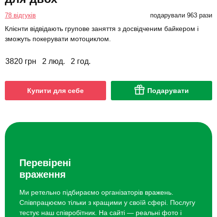
78 відгуків
подарували 963 рази
Клієнти відвідають групове заняття з досвідченим байкером і
зможуть покерувати мотоциклом.
3820 грн
2 люд.
2 год.
Купити для себе
Подарувати
Перевірені
враження
Ми ретельно підбираємо організаторів вражень.
Співпрацюємо тільки з кращими у своїй сфері. Послугу
тестує наш співробітник. На сайті — реальні фото і