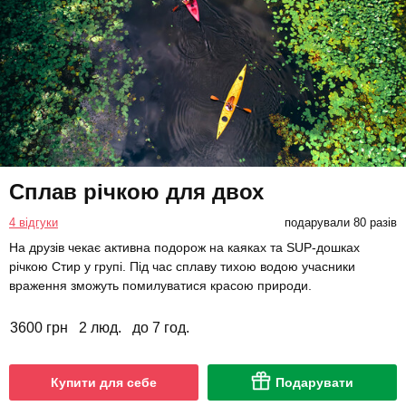
Сплав річкою для двох
4 відгуки
подарували 80 разів
На друзів чекає активна подорож на каяках та SUP-дошках
річкою Стир у групі. Під час сплаву тихою водою учасники
враження зможуть помилуватися красою природи.
3600 грн
2 люд.
до 7 год.
Купити для себе
Подарувати