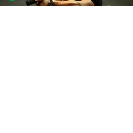
День практичної стрільби
4 відгуки
подарували 48 разів
Клієнт вирушить у тир, де постріляє з пістолетів, карабінів та
помпової рушниці. Загальна кількість пострілів — 150.
Досвідчений інструктор розповість учаснику все необхідне.
8940 грн
1 люд.
150 пострілів (1 год.)
Купити для себе
Подарувати