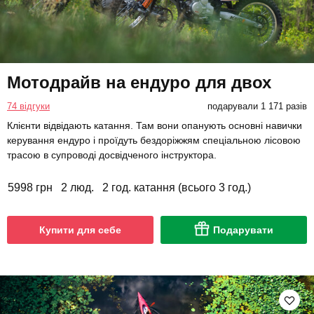
Мотодрайв на ендуро для двох
74 відгуки
подарували 1 171 разів
Клієнти відвідають катання. Там вони опанують основні навички
керування ендуро і проїдуть бездоріжжям спеціальною лісовою
трасою в супроводі досвідченого інструктора.
5998 грн
2 люд.
2 год. катання (всього 3 год.)
Купити для себе
Подарувати