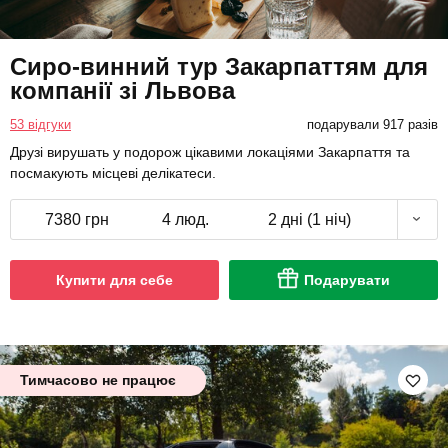
Сиро-винний тур Закарпаттям для
компанії зі Львова
53 відгуки
подарували 917 разів
Друзі вирушать у подорож цікавими локаціями Закарпаття та
посмакують місцеві делікатеси.
7380 грн
4 люд.
2 дні (1 ніч)
Купити для себе
Подарувати
Тимчасово не працює