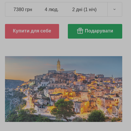
7380 грн
4 люд.
2 дні (1 ніч)
Купити для себе
Подарувати