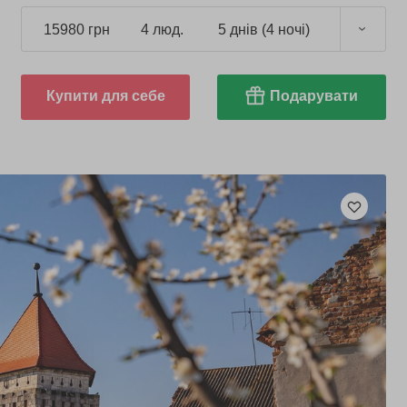
пам'ятки регіону.
15980 грн
4 люд.
5 днів (4 ночі)
Купити для себе
Подарувати