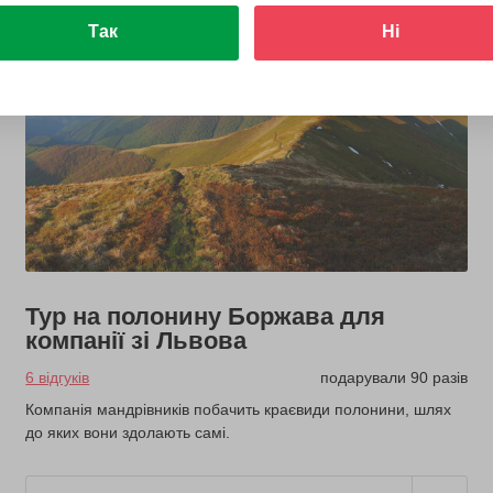
Так
Ні
Тур на полонину Боржава для
компанії зі Львова
6 відгуків
подарували 90 разів
Компанія мандрівників побачить краєвиди полонини, шлях
до яких вони здолають самі.