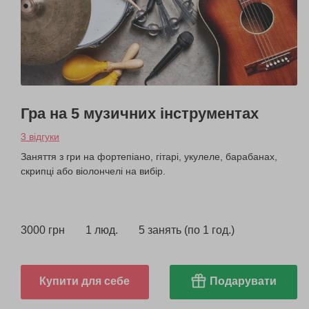
Гра на 5 музичних інструментах
3 відгуки
Заняття з гри на фортепіано, гітарі, укулеле, барабанах,
скрипці або віолончелі на вибір.
3000 грн
1 люд.
5 занять (по 1 год.)
Купити для себе
Подарувати