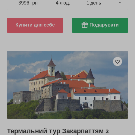
3996 грн
4 люд.
1 день
Купити для себе
Подарувати
Термальний тур Закарпаттям з