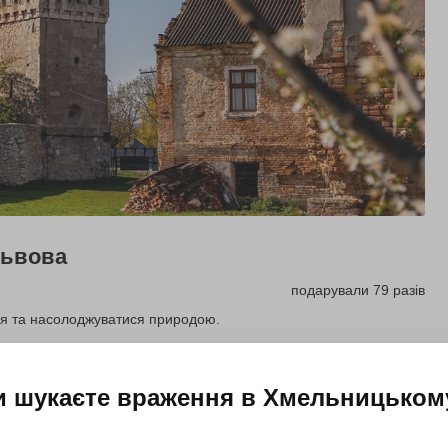
Львова
подарували 79 разів
ля та насолоджуватися природою.
Купити для себе
Подарувати
и шукаєте враження в
Хмельницьком