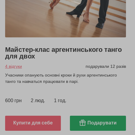
Майстер-клас аргентинського танго
для двох
4 відгуки
подарували 12 разів
Учасники опанують основні кроки й рухи аргентинського
танго та навчаться працювати в парі.
600 грн
2 люд.
1 год.
Купити для себе
Подарувати