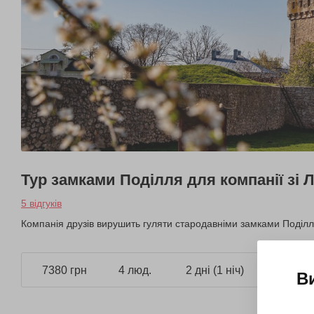
Тур замками Поділля для компанії зі 
5 відгуків
Компанія друзів вирушить гуляти стародавніми замками Поділ
7380 грн
4 люд.
2 дні (1 ніч)
В