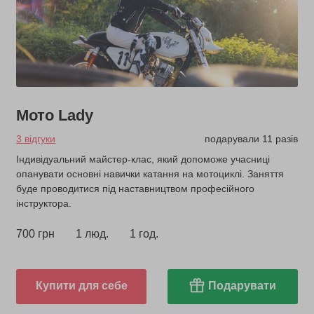
Мото Lady
3 відгуки
подарували 11 разів
Індивідуальний майстер-клас, який допоможе учасниці
опанувати основні навички катання на мотоциклі. Заняття
буде проводитися під наставництвом професійного
інструктора.
700 грн
1 люд.
1 год.
Купити для себе
Подарувати