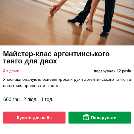
Майстер-клас аргентинського
танго для двох
4 відгуки
подарували 12 разів
Учасники опанують основні кроки й рухи аргентинського танго та
навчаться працювати в парі.
600 грн
2 люд.
1 год.
Купити для себе
Подарувати