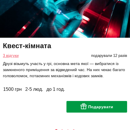
Квест-кімната
3 відгуки
подарували 12 разів
Друзі візьмуть участь у грі, основна мета якої — вибратися із
замкненого приміщення за відведений час. На них чекає багато
головоломок, потаємних механізмів і кодових замків.
1500 грн
2-5 люд.
до 1 год.
Подарувати