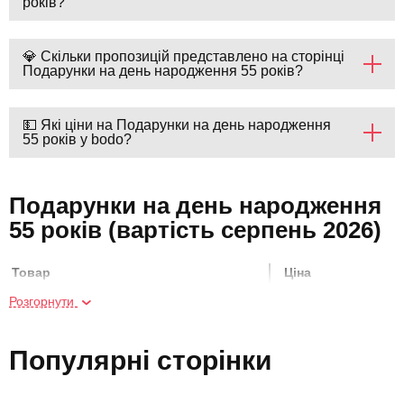
років?
💎 Скільки пропозицій представлено на сторінці
Подарунки на день народження 55 років?
💵 Які ціни на Подарунки на день народження
55 років у bodo?
Подарунки на день народження
55 років (вартість серпень 2026)
Товар
Ціна
Розгорнути
Побачення в куполі
2500 грн
Популярні сторінки
Живопис і вино
2500 грн