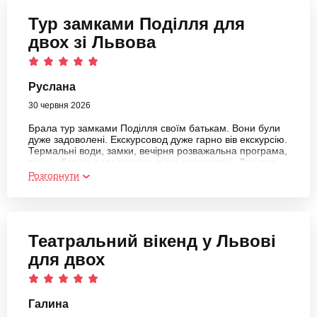
Тур замками Поділля для
двох зі Львова
Руслана
30 червня 2026
Брала тур замками Поділля своїм батькам. Вони були
дуже задоволені. Екскурсовод дуже гарно вів екскурсію.
Термальні води, замки, вечірня розважальна програма,
танці - батьки повернулись дуже задоволені. Дякуємо
вам
Розгорнути
Театральний вікенд у Львові
для двох
Галина