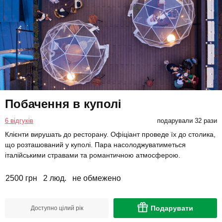
Побачення в куполі
6 відгуків
подарували 32 рази
Клієнти вирушать до ресторану. Офіціант проведе їх до столика,
що розташований у куполі. Пара насолоджуватиметься
італійськими стравами та романтичною атмосферою.
2500 грн
2 люд.
не обмежено
Подарувати
Доступно цілий рік