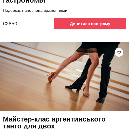
гастрономія
Подорож, наповнена враженнями
€2850
Дивитися програму
Майстер-клас аргентинського
танго для двох