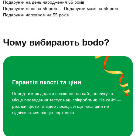
Подарунки на день народження 55 років
Майстер-клас їзди на мотоциклі для
1400 грн
Подарунки жінці на 55 років
Подарунки мамі на 55 років
двох
Подарунки чоловікові на 55 років
Подарунки татові на 55 років
Подарунки сестрі на 55 років
Гастровечір для двох
4200 грн
Подарунки чоловіку на 55 років
Подарунки на день народження 15 років
Чому вибирають bodo?
Подарунки на день народження 17 років
Гра на 5 музичних інструментах
3000 грн
Подарунки на день народження 19 років
Подарунки на день народження 21 рік
Курс вокалу
2200 грн
Подарунки на день народження 35 років
Подарунки на день народження 45 років
Подарунки на день народження 65 років
Топ 20 ідей що подарувати на день народження 55 років
Гарантія якості та ціни
Перед тим як додати враження на сайт, послугу та
місце проведення тестує наш співробітник. На сайті —
реальні фото та відео локації. А ще наші ціни не
відрізняються від цін партнерів.