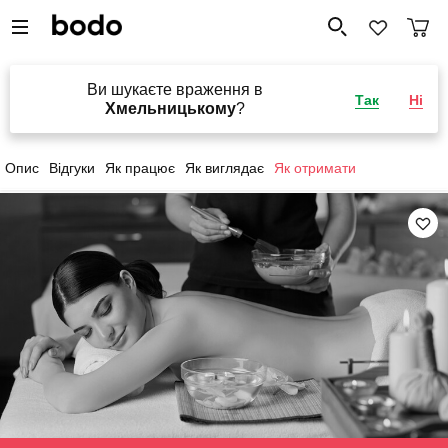
Ви шукаєте враження в
Так
Ні
Хмельницькому
?
Опис
Відгуки
Як працює
Як виглядає
Як отримати