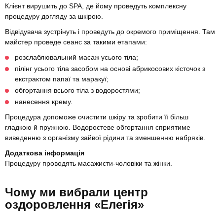
Клієнт вирушить до SPA, де йому проведуть комплексну
процедуру догляду за шкірою.
Відвідувача зустрінуть і проведуть до окремого приміщення. Там
майстер проведе сеанс за такими етапами:
розслаблювальний масаж усього тіла;
пілінг усього тіла засобом на основі абрикосових кісточок з
екстрактом папаї та маракуї;
обгортання всього тіла з водоростями;
нанесення крему.
Процедура допоможе очистити шкіру та зробити її більш
гладкою й пружною. Водоростеве обгортання сприятиме
виведенню з організму зайвої рідини та зменшенню набряків.
Додаткова інформація
Процедуру проводять масажисти-чоловіки та жінки.
Чому ми вибрали центр
оздоровлення «Елегія»