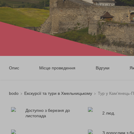
Опис
Місце проведення
Відгуки
Я
bodo
Екскурсії та тури в Хмельницькому
Тур у Кам’янець-П
Доступно з березня до
2 люд.
листопада
З дорослим з бу