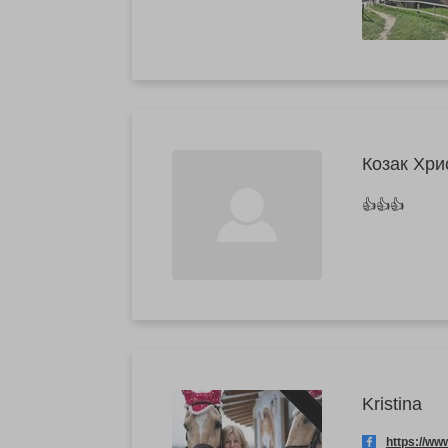
Козак Хри
👍👍👍
Kristina
https://w