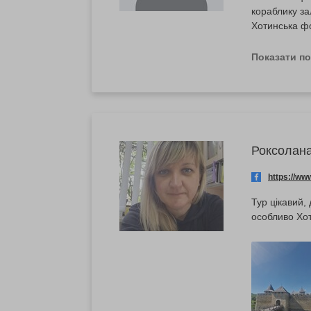
кораблику за
Хотинська фо
архітектуро
незабутніх 
Показати п
Роксолан
https://w
Тур цікавий,
особливо Хот