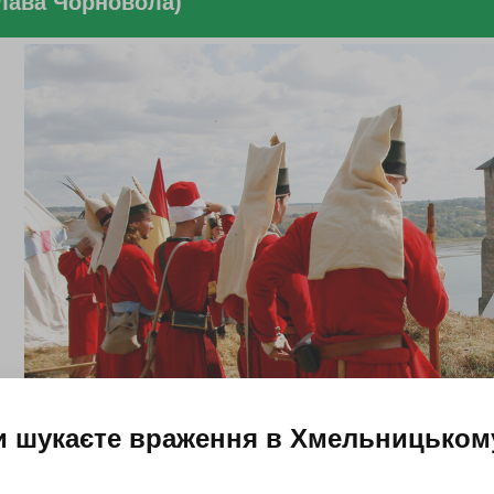
слава Чорновола)
и шукаєте враження в
Хмельницьком