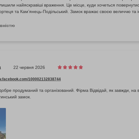
лишили найяскравіші враження. Це місце, куди хочеться повернути
ртеця та Кам’янець-Подільський. Замок вражає своєю величчю та іс
ю, затишними вуличками й особливою атмосферою. Подорож подарув
вражень. Однозначно рекомендую!
овністю
а
22 червня 2026
ww.facebook.com/100002132838744
 добре продуманий та організований. Фірма Відвідай, як завжди, на 
инський замок.