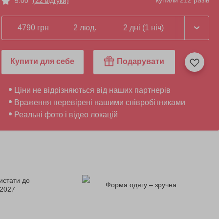
купили 212 разів
5.00
(22 відгуки)
4790 грн
2 люд.
2 дні (1 ніч)
Купити для себе
Подарувати
Ціни не відрізняються від наших партнерів
Враження перевірені нашими співробітниками
Реальні фото і відео локацій
истати до
Форма одягу – зручна
.2027