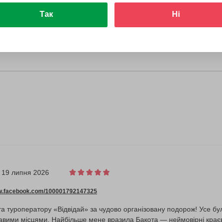
Так
Ні
19 липня 2026
ww.facebook.com/100001792147325
а туроператору «Відвідай» за чудово організовану подорож! Усе б
авими місцями. Найбільше мене вразила Бакота — неймовірні краєв