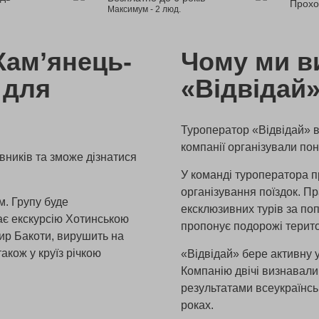
Прохо
Максимум - 2 люд.
Кам’янець-
Чому ми в
 для
«Відвідай
Туроператор «Відвідай» ві
компанії організували по
ників та зможе дізнатися
У команді туроператора п
організування поїздок. П
м. Групу буде
ексклюзивних турів за п
ає екскурсію Хотинською
пропонує подорожі терито
ир Бакоти, вирушить на
акож у круїз річкою
«Відвідай» бере активну у
Компанію двічі визнавал
результатами всеукраїнськ
роках.