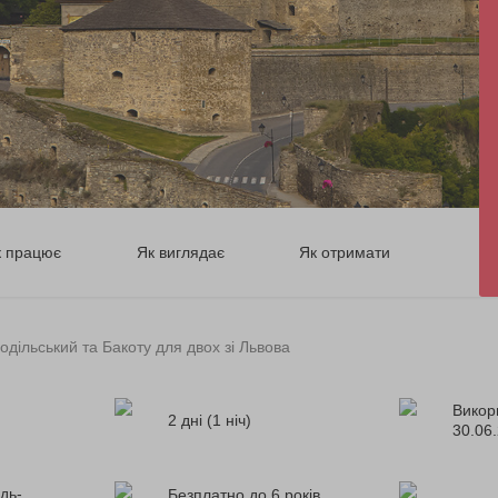
к працює
Як виглядає
Як отримати
одільський та Бакоту для двох зі Львова
Викор
2 дні (1 ніч)
30.06
дь-
Безплатно до 6 років