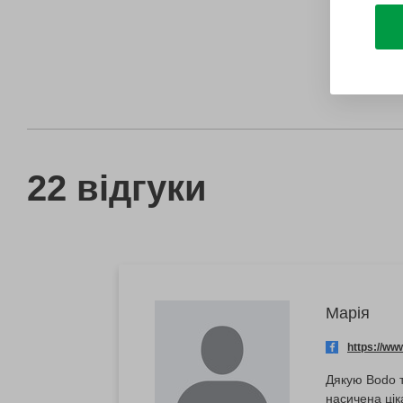
22 відгуки
Марія
https://w
Дякую Bodo т
насичена цік