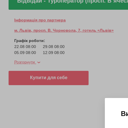
Відвідай - Туроператор (просп. В`яче
Інформація про партнера
м. Львів, просп. В. Чорновола, 7, готель «Львів»
Графік роботи:
22.08 08:00
29.08 08:00
05.09 08:00
12.09 08:00
19.09 08:00
26.09 08:00
Розгорнути
03.10 08:00
Купити для себе
В