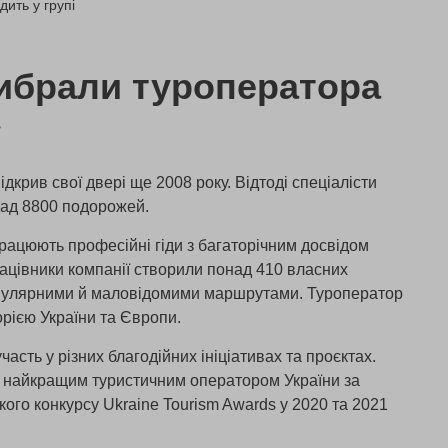
дить у групі
ибрали туроператора
»
дкрив свої двері ще 2008 року. Відтоді спеціалісти
над 8800 подорожей.
рацюють професійні гіди з багаторічним досвідом
рацівники компанії створили понад 410 власних
опулярними й маловідомими маршрутами. Туроператор
рією України та Європи.
часть у різних благодійних ініціативах та проєктах.
и найкращим туристичним оператором України за
ого конкурсу Ukraine Tourism Awards у 2020 та 2021