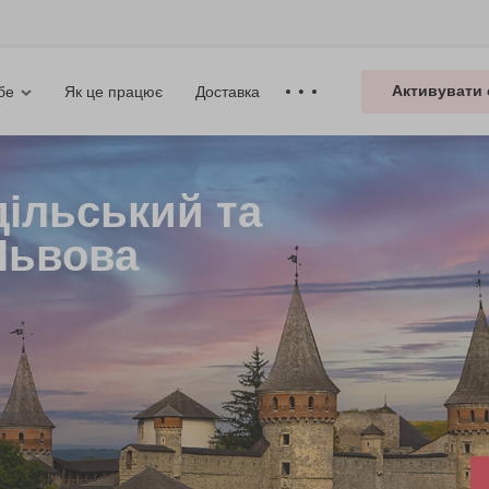
Активувати 
Як це працює
Доставка
бе
дільський та
 Львова