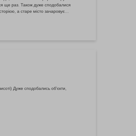
ся ще раз. Також дуже сподобалися
торією, а старе місто зачаровує
ала багато позитивних емоцій та
висоті) Дуже сподобались об'єкти,