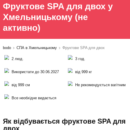
Фруктове SPA для двох у
Хмельницькому
(не
активно)
bodo
СПА в Хмельницькому
Фруктове SPA для двох
2 люд.
3 год.
Використати до 30.06.2027
від 999 кг
від 999 см
Не рекомендується вагітним
Все необхідне видається
Як відбувається фруктове SPA для
двох