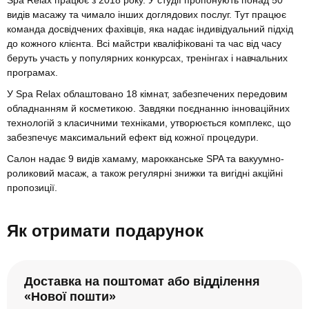
Spa Relax працює з 2018 року. У студії пропонують понад 50
видів масажу та чимало інших доглядових послуг. Тут працює
команда досвідчених фахівців, яка надає індивідуальний підхід
до кожного клієнта. Всі майстри кваліфіковані та час від часу
беруть участь у популярних конкурсах, тренінгах і навчальних
програмах.
У Spa Relax облаштовано 18 кімнат, забезпечених передовим
обладнанням й косметикою. Завдяки поєднанню інноваційних
технологій з класичними техніками, утворюється комплекс, що
забезпечує максимальний ефект від кожної процедури.
Салон надає 9 видів хамаму, марокканське SPA та вакуумно-
роликовий масаж, а також регулярні знижки та вигідні акційні
пропозиції.
Як отримати подарунок
Доставка на поштомат або відділення
«Нової пошти»