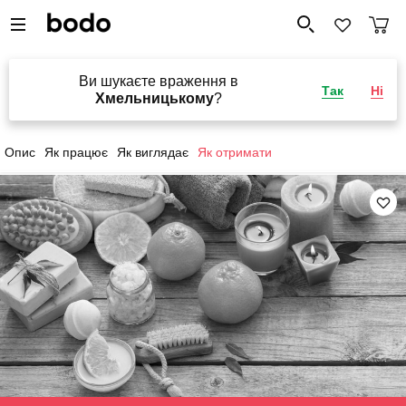
Ви шукаєте враження в
Так
Ні
Хмельницькому
?
Опис
Як працює
Як виглядає
Як отримати