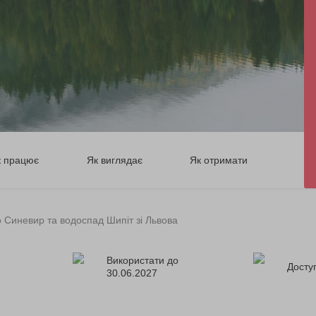
к працює
Як виглядає
Як отримати
о Синевир та водоспад Шипіт зі Львова
Використати до
Доступ
30.06.2027