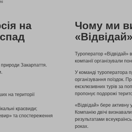
пі
сія на
Чому ми в
оспад
«Відвідай
Туроператор «Відвідай» ві
компанії організували по
 природи Закарпаття.
и.
У команді туроператора п
організування поїздок. П
ексклюзивних турів за п
пропонує подорожі терито
их на території
«Відвідай» бере активну у
кальні краєвиди;
Компанію двічі визнавал
невир» та спостереження
результатами всеукраїнськ
роках.