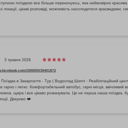
тупною поїздкою все більше переконуюсь, яка неймовірно красива 
ні локації, цікаві розповіді, можливість насолодитися краєвидами, см
3 травня 2026
ww.facebook.com/100005039401872
 Поїздка в Закарпаття - Тур ( Водоспад Шипіт - Реабілітаційний цен
 гарно і легко. Комфортабельний автобус, гарні місця, ввічливий во
риємна, щира і все цікаво розказувала. Це не перша наша поїздка, б
моції. Дякуємо ❤️