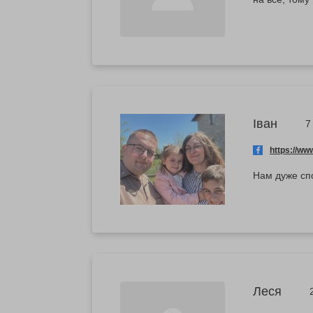
Іван
7
https://w
Нам дуже сп
Леся