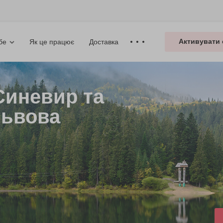
Активувати 
Як це працює
Доставка
бе
Синевир та
Львова