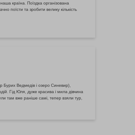
наша країна. Поїздка організована
ачно поїсти та зробити велику кількість
тр Бурих Ведмедів і озеро Синевир),
дій. Гід Юля, дуже красива і мила дівчина
ули там вже раніше самі, тепер взяли тур,