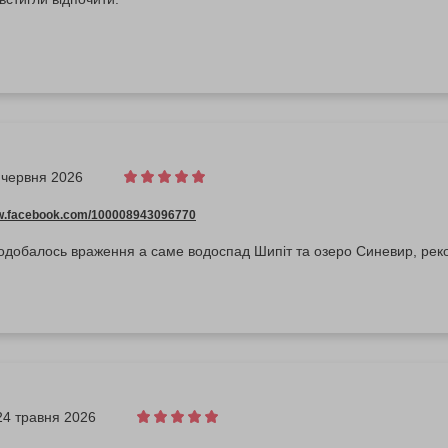
 червня 2026
ww.facebook.com/100008943096770
одобалось враження а саме водоспад Шипіт та озеро Синевир, рек
24 травня 2026