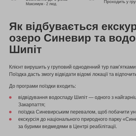
Проходить у гру
Максимум - 2 люд.
Як відбувається екскур
озеро Синевир та вод
Шипіт
Клієнт вирушить у груповий одноденний тур пам’ятками
Поїздка дасть змогу відвідати відомі локації та відпочит
До програми поїздки входить:
відвідування водоспаду Шипіт — одного з найгарніш
Закарпаття;
поїздка Синевирським перевалом, щоб побачити уні
екскурсія до національного природного парку «Си
за бурими ведмедями в Центрі реабілітації.