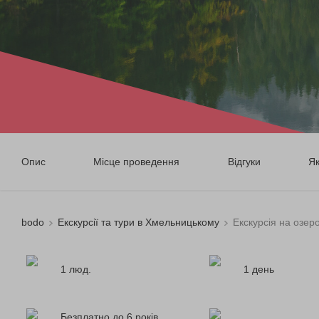
Опис
Місце проведення
Відгуки
Я
bodo
Екскурсії та тури в Хмельницькому
Екскурсія на озер
1 люд.
1 день
Безплатно до 6 років