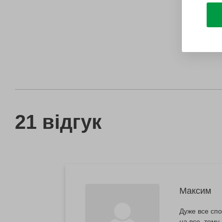
21 відгук
Максим
Дуже все спо
на все, тому 