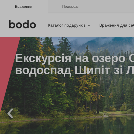
Враження
Подорожі
Каталог подарунків
Враження для се
Екскурсія на озеро 
водоспад Шипіт зі 