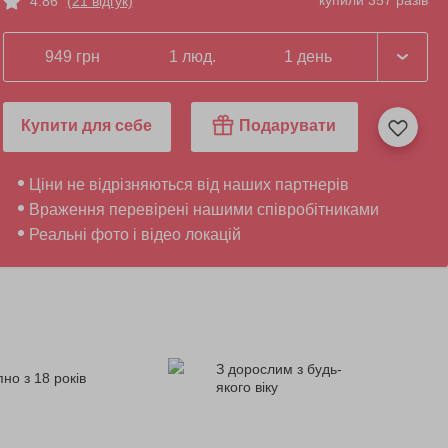
купили 357 разів
4.86
(21 відгук)
949 грн
1 люд.
1 день
Купити для себе
Подарувати
Ціни не відрізняються від наших партнерів
Враження перевірені нашими співробітниками
Реальні фото і відео локацій
З дорослим з будь-
но з 18 років
якого віку