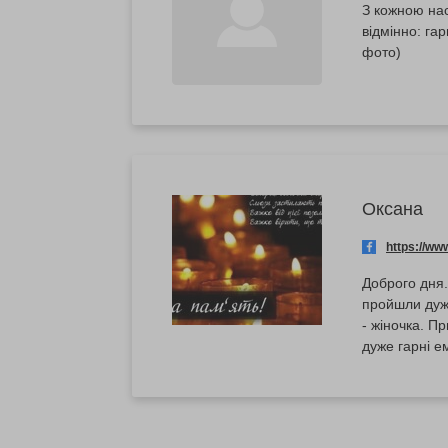
З кожною нас
відмінно: гар
фото)
Оксана
https://w
Доброго дня.
пройшли дуже
- жіночка. П
дуже гарні е