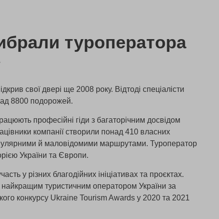
ибрали туроператора
»
дкрив свої двері ще 2008 року. Відтоді спеціалісти
над 8800 подорожей.
рацюють професійні гіди з багаторічним досвідом
рацівники компанії створили понад 410 власних
опулярними й маловідомими маршрутами. Туроператор
рією України та Європи.
часть у різних благодійних ініціативах та проєктах.
и найкращим туристичним оператором України за
ого конкурсу Ukraine Tourism Awards у 2020 та 2021