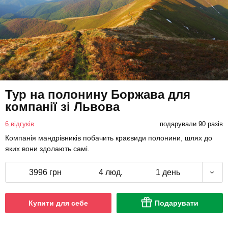
Тур на полонину Боржава для
компанії зі Львова
6 відгуків
подарували 90 разів
Компанія мандрівників побачить краєвиди полонини, шлях до
яких вони здолають самі.
3996 грн
4 люд.
1 день
Купити для себе
Подарувати