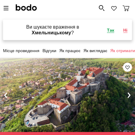
Ви шукаєте враження в
Так
Ні
Хмельницькому
?
Місце проведення
Відгуки
Як працює
Як виглядає
Як отримати