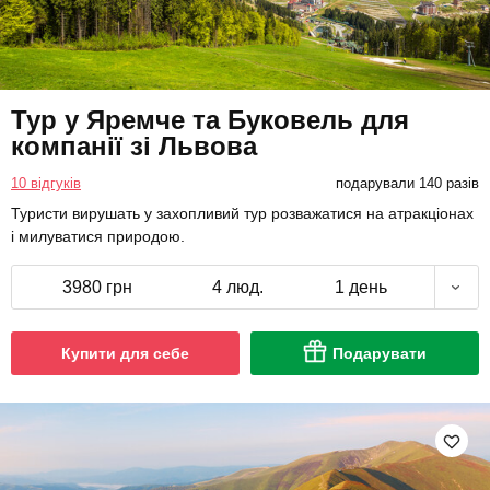
Тур у Яремче та Буковель для
компанії зі Львова
10 відгуків
подарували 140 разів
Туристи вирушать у захопливий тур розважатися на атракціонах
і милуватися природою.
3980 грн
4 люд.
1 день
Купити для себе
Подарувати