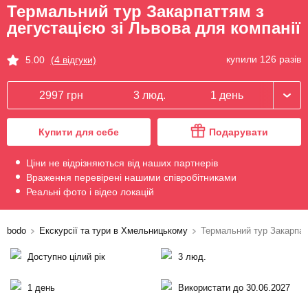
Термальний тур Закарпаттям з
дегустацією зі Львова для компанії
купили 126 разів
5.00
(4 відгуки)
2997 грн
3 люд.
1 день
Купити для себе
Подарувати
Ціни не відрізняються від наших партнерів
Враження перевірені нашими співробітниками
Реальні фото і відео локацій
bodo
Екскурсії та тури в Хмельницькому
Термальний тур Закарпатт
Доступно цілий рік
3 люд.
1 день
Використати до 30.06.2027