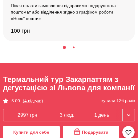
Після оплати замовлення відправимо подарунок на
поштомат або відділення згідно з графіком роботи
«Нової пошти».
100 грн
Термальний тур Закарпаттям з
дегустацією зі Львова для компанії
купили 126 разів
5.00
(4 відгуки)
2997 грн
3 люд.
1 день
Купити для себе
Подарувати