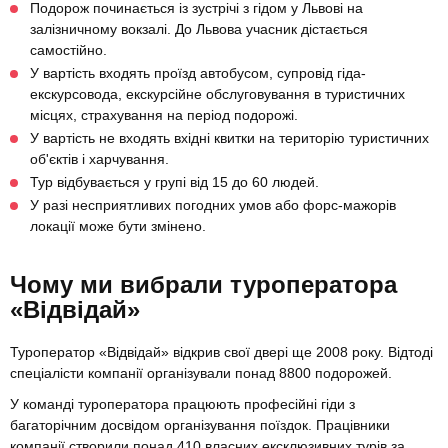
Подорож починається із зустрічі з гідом у Львові на
залізничному вокзалі. До Львова учасник дістається
самостійно.
У вартість входять проїзд автобусом, супровід гіда-
екскурсовода, екскурсійне обслуговування в туристичних
місцях, страхування на період подорожі.
У вартість не входять вхідні квитки на територію туристичних
об'єктів і харчування.
Тур відбувається у групі від 15 до 60 людей.
У разі несприятливих погодних умов або форс-мажорів
локації може бути змінено.
Чому ми вибрали туроператора
«Відвідай»
Туроператор «Відвідай» відкрив свої двері ще 2008 року. Відтоді
спеціалісти компанії організували понад 8800 подорожей.
У команді туроператора працюють професійні гіди з
багаторічним досвідом організування поїздок. Працівники
компанії створили понад 410 власних ексклюзивних турів за