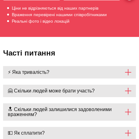
Ціни не відрізняються від наших партнерів
Враження перевірені нашими співробітниками
Реальні фото і відео локацій
Часті питання
⚡ Яка тривалість?
🤗 Скільки людей може брати участь?
🔝 Скільки людей залишилися задоволеними
враженням?
💵 Як сплатити?