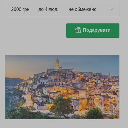
2600 грн
до 4 люд.
не обмежено
Подарувати