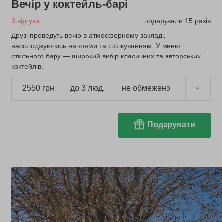
Вечір у коктейль-барі
3 відгуки
подарували 15 разів
Друзі проведуть вечір в атмосферному закладі,
насолоджуючись напоями та спілкуванням. У меню
стильного бару — широкий вибір класичних та авторських
коктейлів.
2550 грн
до 3 люд.
не обмежено
Подарувати