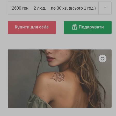
2600 грн
2 люд.
по 30 хв. (всього 1 год.)
Купити для себе
Подарувати