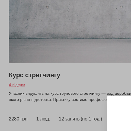
Курс стретчингу
4 відгуки
Учасник вирушить на курс групового стретчингу — вид аеробіки,
якого рівня підготовки. Практику вестиме професіонал.
2280 грн
1 люд.
12 занять (по 1 год.)