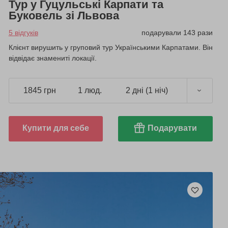
Тур у Гуцульські Карпати та
Буковель зі Львова
5 відгуків
подарували 143 рази
Клієнт вирушить у груповий тур Українськими Карпатами. Він
відвідає знамениті локації.
1845 грн
1 люд.
2 дні (1 ніч)
Купити для себе
Подарувати