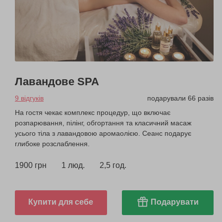
Лавандове SPA
9 відгуків
подарували 66 разів
На гостя чекає комплекс процедур, що включає
розпарювання, пілінг, обгортання та класичний масаж
усього тіла з лавандовою аромаолією. Сеанс подарує
глибоке розслаблення.
1900 грн
1 люд.
2,5 год.
Купити для себе
Подарувати