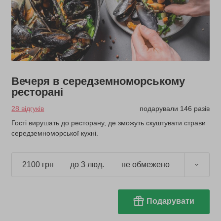
Вечеря в середземноморському
ресторані
28 відгуків
подарували 146 разів
Гості вирушать до ресторану, де зможуть скуштувати страви
середземноморської кухні.
2100 грн
до 3 люд.
не обмежено
Подарувати