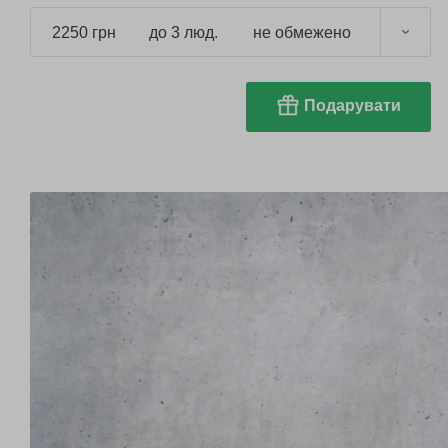
2250 грн
до 3 люд.
не обмежено
Подарувати