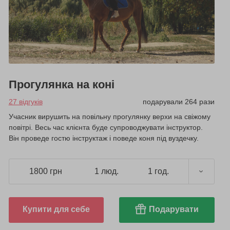
Прогулянка на коні
27 відгуків
подарували 264 рази
Учасник вирушить на повільну прогулянку верхи на свіжому
повітрі. Весь час клієнта буде супроводжувати інструктор.
Він проведе гостю інструктаж і поведе коня під вуздечку.
1800 грн
1 люд.
1 год.
Купити для себе
Подарувати