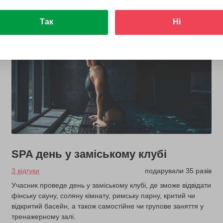
Так
Ні
SPA день у заміському клубі
3 відгуки
подарували 35 разів
Учасник проведе день у заміському клубі, де зможе відвідати
фінську сауну, соляну кімнату, римську парну, критий чи
відкритий басейн, а також самостійне чи групове заняття у
тренажерному залі.