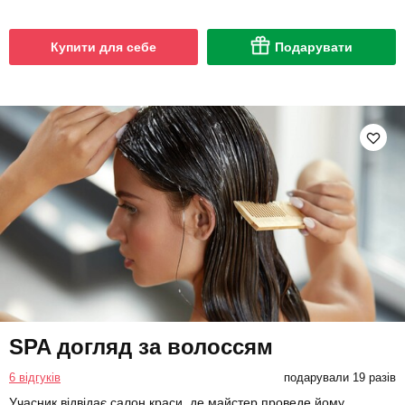
Купити для себе
Подарувати
SPA догляд за волоссям
6 відгуків
подарували 19 разів
Учасник відвідає салон краси, де майстер проведе йому