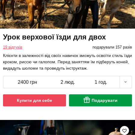
Урок верхової їзди для двох
19 відгуків
подарували 157 разів
Клієнти в залежності від своїх навичок зможуть освоїти стиль їзди
кроком, риссю чи галопом. Перед заняттям їм підберуть коней,
видадуть шоломи та проведуть інструктаж.
2400 грн
2 люд.
1 год.
Купити для себе
Подарувати