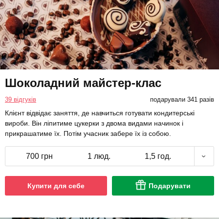
Шоколадний майстер-клас
39 відгуків
подарували 341 разів
Клієнт відвідає заняття, де навчиться готувати кондитерські
вироби. Він ліпитиме цукерки з двома видами начинок і
прикрашатиме їх. Потім учасник забере їх із собою.
700 грн
1 люд.
1,5 год.
Купити для себе
Подарувати