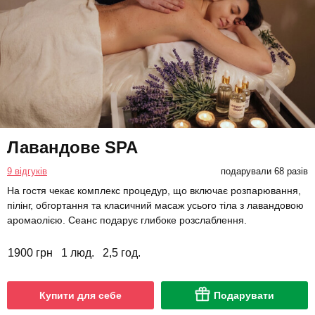
Лавандове SPA
9 відгуків
подарували 68 разів
На гостя чекає комплекс процедур, що включає розпарювання,
пілінг, обгортання та класичний масаж усього тіла з лавандовою
аромаолією. Сеанс подарує глибоке розслаблення.
1900 грн
1 люд.
2,5 год.
Купити для себе
Подарувати