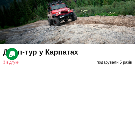
Джип-тур у Карпатах
3 відгуки
подарували 5 разів
Друзі вирушать у подорож Карпатами на потужному джипі у
супроводі інструктора, який не тільки покаже мальовничі місця, а
й поділиться цікавими історіями про Прикарпаття.
10000 грн
до 4 люд.
4 год.
Купити для себе
Подарувати