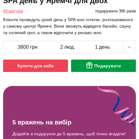
SPA день у Яремчі для двох
49 відгуків
подарували 386 разів
Клієнти проведуть цілий день у SPA зоні готелю, розташованого
у самому центрі Яремчі. Вони зможуть відвідати басейн, сауну
та соляний грот, а також відпочити у релакс-зоні.
3800 грн
2 люд.
1 день
Купити для себе
Подарувати
5 вражень на вибір
Додайте в подарунок до 5 вражень, щоб точно вгадати!