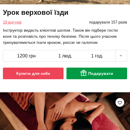
Урок верхової їзди
19 відгуків
подарували 157 разів
Інструктор видасть клієнтові шолом. Також він підбере гостю
коня та розповість про техніку безпеки. Після цього учасник
тренуватиметься їхати кроком, риссю чи галопом.
1200 грн
1 люд.
1 год.
Купити для себе
Подарувати