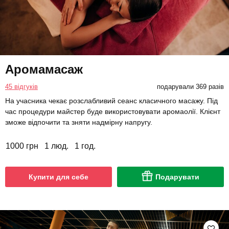
Аромамасаж
45 відгуків
подарували 369 разів
На учасника чекає розслабливий сеанс класичного масажу. Під
час процедури майстер буде використовувати аромаолії. Клієнт
зможе відпочити та зняти надмірну напругу.
1000 грн
1 люд.
1 год.
Купити для себе
Подарувати