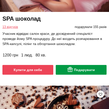
SPA шоколад
13 відгуків
подарували 155 разів
Учасник відвідає салон краси, де досвідчений спеціаліст
проведе йому SPA процедуру. До неї входить розпарювання в
SPA-капсулі, пілінг та обгортання шоколадом.
1200 грн
1 люд.
80 хв.
Купити для себе
Подарувати