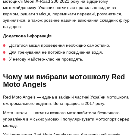
мотоциклі Geon X-Road 200 2021 року на відкритому
мотомайданчику. Учасник навчиться правильно сидіти за
кермом, рушати з місця, перемикати передачі, розганятися,
зупинятися, а також розвине навички виконання складних фігур
на дорозі.
Додаткова інформація
Дістатися місця проведення необхідно самостійно.
Для тренування не потрібне посвідчення водія.
У негоду майстер-клас не проводять.
Чому ми вибрали мотошколу Red
Moto Angels
Red Moto Angels — єдина в західній частині України мотошкола
екстремального водіння. Вона працює із 2017 року.
Мета школи — навчити кожного мотолюбителя безпечного
управління в міських умовах і популяризувати мотоспорт серед
молоді.
Усі інструктори Red Moto Angels мають багаторічний досвід