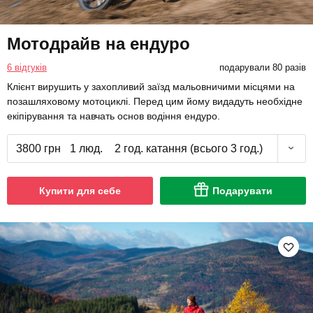
Мотодрайв на ендуро
6 відгуків
подарували 80 разів
Клієнт вирушить у захопливий заїзд мальовничими місцями на
позашляховому мотоциклі. Перед цим йому видадуть необхідне
екіпірування та навчать основ водіння ендуро.
3800 грн
1 люд.
2 год. катання (всього 3 год.)
Купити для себе
Подарувати