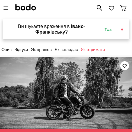
Ви шукаєте враження в
Івано-
Так
Ні
Франківську
?
Опис
Відгуки
Як працює
Як виглядає
Як отримати