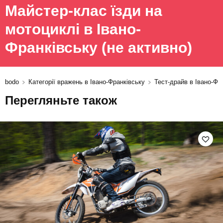
Майстер-клас їзди на
мотоциклі в Івано-
Франківську
(не активно)
bodo
Категорії вражень в Івано-Франківську
Тест-драйв в Івано-Фр
Перегляньте також