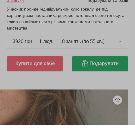
3 відгуки
подарували 12 разів
Учасник пройде індивідуальний курс вокалу, де під
керівництвом наставника розкриє потенціал свого голосу, а
також ознайомиться з різними тонкощами вокального
мистецтва.
3920 грн
1 люд.
8 занять (по 55 хв.)
Купити для себе
Подарувати