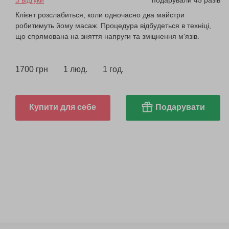
3 відгуки
подарували 45 разів
Клієнт розслабиться, коли одночасно два майстри
робитимуть йому масаж. Процедура відбудеться в техніці,
що спрямована на зняття напруги та зміцнення м'язів.
1700 грн
1 люд.
1 год.
Купити для себе
Подарувати