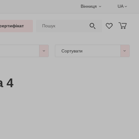
Вінниця
UA
сертифікат
Сортувати
а 4