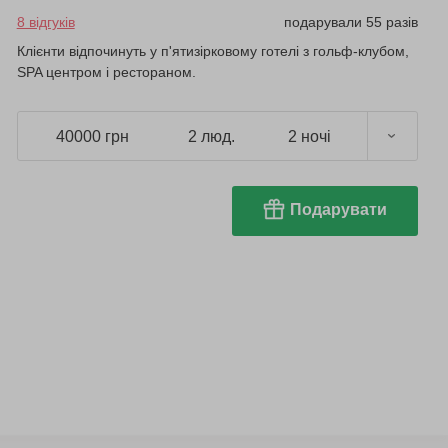
8 відгуків
подарували 55 разів
Клієнти відпочинуть у п'ятизірковому готелі з гольф-клубом,
SPA центром і рестораном.
40000 грн
2 люд.
2 ночі
Подарувати