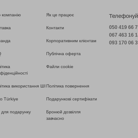
 компанію
Як це працює
Телефонуй
050 419 66 
тавка
Контакти
067 463 16 
манда
Корпоративним клієнтам
093 170 06 
Q
Публічна оферта
ітика
Файли cookie
фіденційності
ітика використання ШІ
Політика повернення
o Türkiye
Подарункові сертифікати
ї для подарунку
Бронюй дозвілля
завчасно