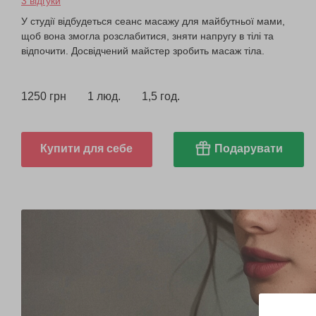
3 відгуки
У студії відбудеться сеанс масажу для майбутньої мами,
щоб вона змогла розслабитися, зняти напругу в тілі та
відпочити. Досвідчений майстер зробить масаж тіла.
1250 грн
1 люд.
1,5 год.
Купити для себе
Подарувати