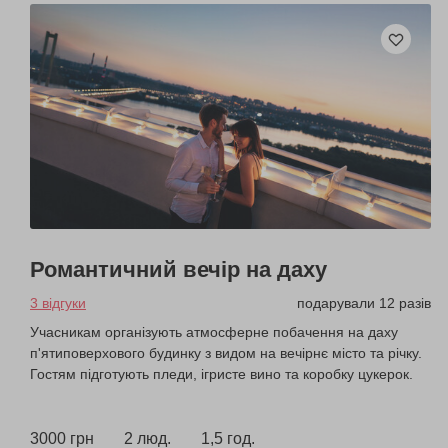
Романтичний вечір на даху
3 відгуки
подарували 12 разів
Учасникам організують атмосферне побачення на даху
п'ятиповерхового будинку з видом на вечірнє місто та річку.
Гостям підготують пледи, ігристе вино та коробку цукерок.
3000 грн
2 люд.
1,5 год.