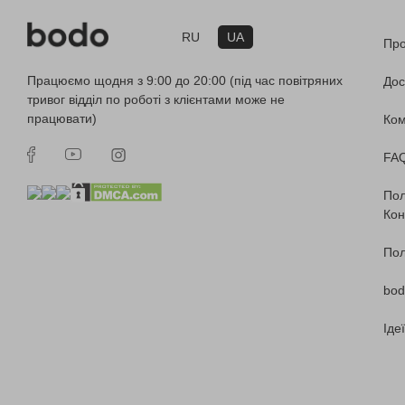
RU
UA
Про
Працюємо щодня з 9:00 до 20:00 (під час повітряних
Дос
тривог відділ по роботі з клієнтами може не
працювати)
Ко
FA
Пол
Кон
Пол
bod
Іде