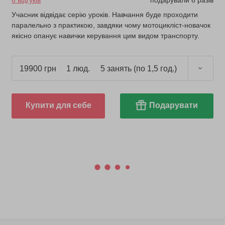
6 відгуків
подарували 6 разів
Учасник відвідає серію уроків. Навчання буде проходити
паралельно з практикою, завдяки чому мотоцикліст-новачок
якісно опанує навички керування цим видом транспорту.
19900 грн
1 люд.
5 занять (по 1,5 год.)
Купити для себе
Подарувати