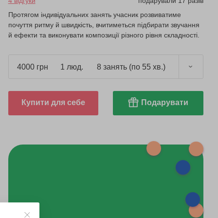
4 відгуки
подарували 17 разів
Протягом індивідуальних занять учасник розвиватиме
почуття ритму й швидкість, вчитиметься підбирати звучання
й ефекти та виконувати композиції різного рівня складності.
4000 грн
1 люд.
8 занять (по 55 хв.)
Купити для себе
Подарувати