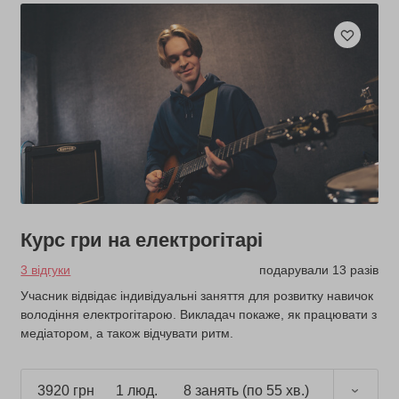
Курс гри на електрогітарі
3 відгуки
подарували 13 разів
Учасник відвідає індивідуальні заняття для розвитку навичок
володіння електрогітарою. Викладач покаже, як працювати з
медіатором, а також відчувати ритм.
3920 грн
1 люд.
8 занять (по 55 хв.)