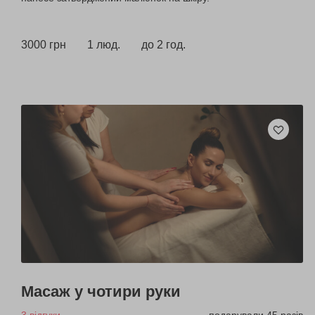
3000 грн
1 люд.
до 2 год.
Масаж у чотири руки