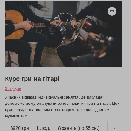
Курс гри на гітарі
3 відгуки
Учасник відвідає індивідуальні заняття, де викладач
допоможе йому опанувати базові навички гри на гітарі. Цей
курс підійде як творчим початківцям, так і досвідченим
музикантам.
3920 грн
1 люд.
8 занять (по 55 хв.)