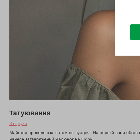
Татуювання
3 відгуки
Майстер проведе з клієнтом дві зустрічі. На першій вони обго
нанесе затверджений малюнок на шкіру.