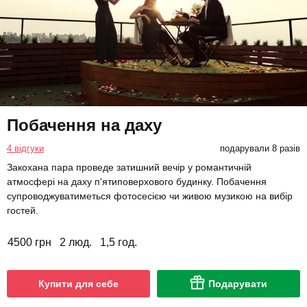
Побачення на даху
4 відгуки
подарували 8 разів
Закохана пара проведе затишний вечір у романтичній
атмосфері на даху п'ятиповерхового будинку. Побачення
супроводжуватиметься фотосесією чи живою музикою на вибір
гостей.
4500 грн
2 люд.
1,5 год.
Купити для себе
Подарувати