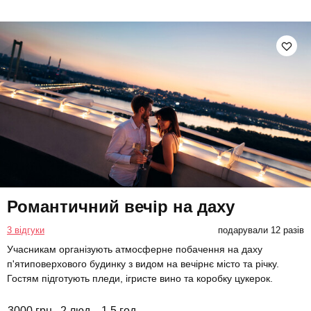
Романтичний вечір на даху
3 відгуки
подарували 12 разів
Учасникам організують атмосферне побачення на даху
п'ятиповерхового будинку з видом на вечірнє місто та річку.
Гостям підготують пледи, ігристе вино та коробку цукерок.
3000 грн
2 люд.
1,5 год.