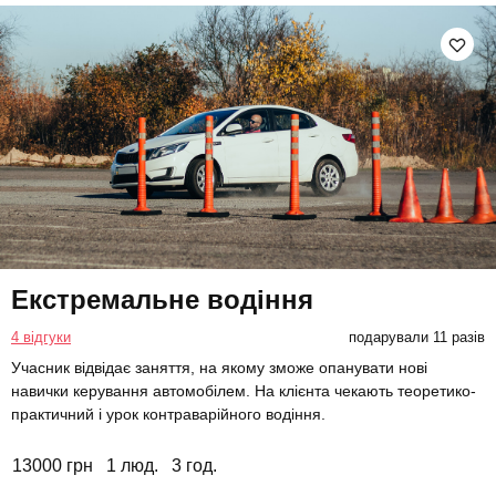
Екстремальне водіння
4 відгуки
подарували 11 разів
Учасник відвідає заняття, на якому зможе опанувати нові
навички керування автомобілем. На клієнта чекають теоретико-
практичний і урок контраварійного водіння.
13000 грн
1 люд.
3 год.