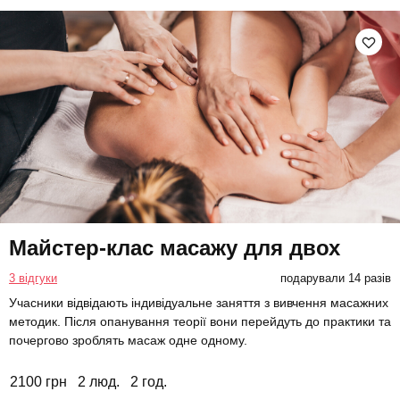
Майстер-клас масажу для двох
3 відгуки
подарували 14 разів
Учасники відвідають індивідуальне заняття з вивчення масажних
методик. Після опанування теорії вони перейдуть до практики та
почергово зроблять масаж одне одному.
2100 грн
2 люд.
2 год.