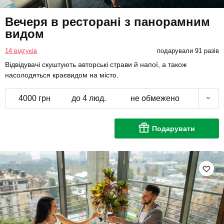
Вечеря в ресторані з панорамним
видом
14 відгуків
подарували 91 разів
Відвідувачі скуштують авторські страви й напої, а також
насолодяться краєвидом на місто.
4000 грн
до 4 люд.
не обмежено
Подарувати