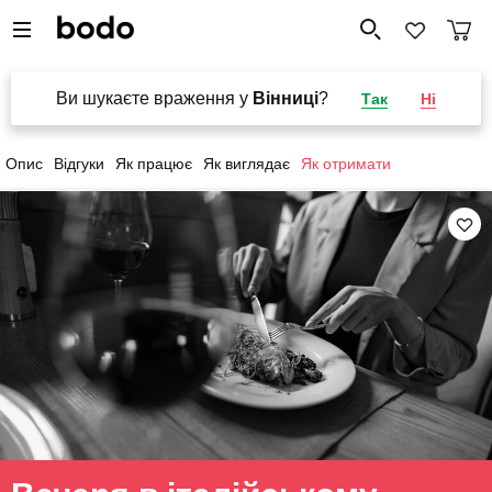
Ви шукаєте враження у
Вінниці
?
Так
Ні
Опис
Відгуки
Як працює
Як виглядає
Як отримати