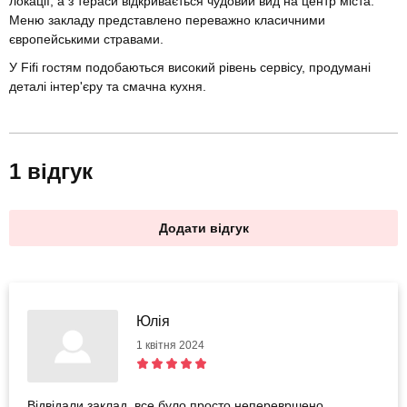
локації, а з тераси відкривається чудовий вид на центр міста.
Меню закладу представлено переважно класичними
європейськими стравами.
У Fifi гостям подобаються високий рівень сервісу, продумані
деталі інтер'єру та смачна кухня.
1 відгук
Додати відгук
Юлія
1 квітня 2024
Відвідали заклад, все було просто неперевршено,