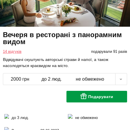
Вечеря в ресторані з панорамним
видом
14 відгуків
подарували 91 разів
Відвідувачі скуштують авторські страви й напої, а також
насолодяться краєвидом на місто.
2000 грн
до 2 люд.
не обмежено
Подарувати
до 3 люд.
не обмежено