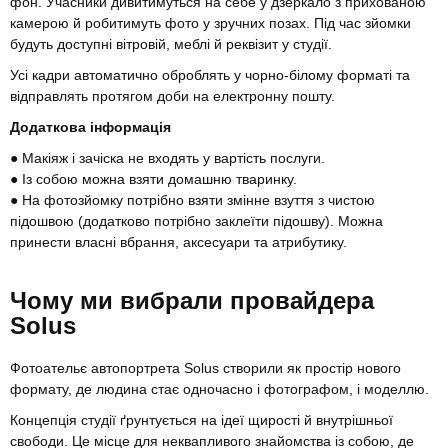
фон. Учасники дивитимуться на себе у дзеркало з прихованою
камерою й робитимуть фото у зручних позах. Під час зйомки
будуть доступні вітровій, меблі й реквізит у студії.
Усі кадри автоматично оброблять у чорно-білому форматі та
відправлять протягом доби на електронну пошту.
Додаткова інформація
● Макіяж і зачіска не входять у вартість послуги.
● Із собою можна взяти домашню тваринку.
● На фотозйомку потрібно взяти змінне взуття з чистою
підошвою (додатково потрібно заклеїти підошву). Можна
принести власні вбрання, аксесуари та атрибутику.
Чому ми вибрали провайдера
Solus
Фотоательє автопортрета Solus створили як простір нового
формату, де людина стає одночасно і фотографом, і моделлю.
Концепція студії ґрунтується на ідеї щирості й внутрішньої
свободи. Це місце для неквапливого знайомства із собою, де