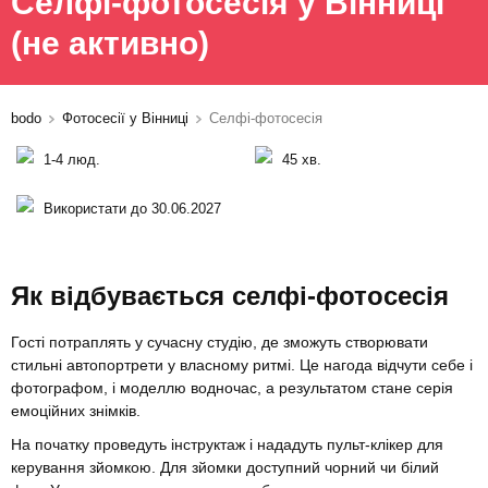
Селфі-фотосесія у Вінниці
(не активно)
bodo
Фотосесії у Вінниці
Селфі-фотосесія
1-4 люд.
45 хв.
Використати до 30.06.2027
Як відбувається селфі-фотосесія
Гості потраплять у сучасну студію, де зможуть створювати
стильні автопортрети у власному ритмі. Це нагода відчути себе і
фотографом, і моделлю водночас, а результатом стане серія
емоційних знімків.
На початку проведуть інструктаж і нададуть пульт-клікер для
керування зйомкою. Для зйомки доступний чорний чи білий