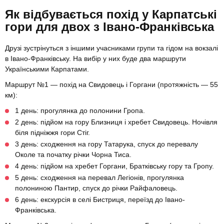
Як відбувається похід у Карпатські
гори для двох з Івано-Франківська
Друзі зустрінуться з іншими учасниками групи та гідом на вокзалі
в Івано-Франківську. На вибір у них буде два маршрути
Українськими Карпатами.
Маршрут №1 — похід на Свидовець і Горгани (протяжність — 55
км):
1 день: прогулянка до полонини Гропа.
2 день: підйом на гору Близниця і хребет Свидовець. Ночівля
біля підніжжя гори Стіг.
3 день: сходження на гору Татарука, спуск до перевалу
Околе та початку річки Чорна Тиса.
4 день: підйом на хребет Горгани, Братківську гору та Гропу.
5 день: сходження на перевал Легіонів, прогулянка
полониною Пантир, спуск до річки Райфаловець.
6 день: екскурсія в селі Бистриця, переїзд до Івано-
Франківська.