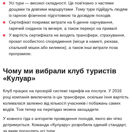
Усі тури — високої складності. Це пов'язано з частими
дощами та довгими маршрутами. Тому тури підійдуть людям
із гарною фізичною підготовкою та досвідом походів.
Сертифікат покриває витрати на 6-денне харчування,
гарячий сніданок та вечеря, а також перекус на привалі
У вартість сертифіката не входять трансфери, страхування,
прокат особистого спорядження (місце в наметі, рюкзак,
спальний мішок або килимок), а також інші витрати поза
програмою.
Чому ми вибрали клуб туристів
«Кулуар»
Клуб працює на прозорій системі тарифів на послуги. У 2016
році компанія виключила із цін трансфери, оскільки їхня вартість
коливалася залежно від кількості учасників і побажань самих
водіїв. Тож тепер на переїздах можна заощадити.
У кожного гіда є алгоритм проведення походів, якого він чітко
дотримується. Команда «Кулуару» розробила єдиний стандарт,
за яким проходять усі тури.