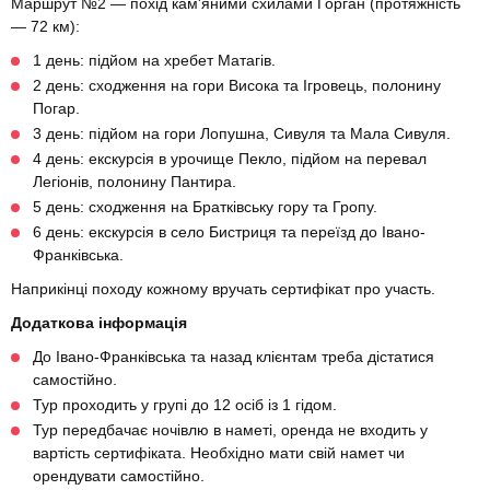
Маршрут №2 — похід кам'яними схилами Горган (протяжність
— 72 км):
1 день: підйом на хребет Матагів.
2 день: сходження на гори Висока та Ігровець, полонину
Погар.
3 день: підйом на гори Лопушна, Сивуля та Мала Сивуля.
4 день: екскурсія в урочище Пекло, підйом на перевал
Легіонів, полонину Пантира.
5 день: сходження на Братківську гору та Гропу.
6 день: екскурсія в село Бистриця та переїзд до Івано-
Франківська.
Наприкінці походу кожному вручать сертифікат про участь.
Додаткова інформація
До Івано-Франківська та назад клієнтам треба дістатися
самостійно.
Тур проходить у групі до 12 осіб із 1 гідом.
Тур передбачає ночівлю в наметі, оренда не входить у
вартість сертифіката. Необхідно мати свій намет чи
орендувати самостійно.