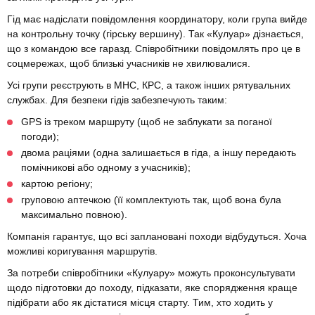
Гід має надіслати повідомлення координатору, коли група вийде
на контрольну точку (гірську вершину). Так «Кулуар» дізнається,
що з командою все гаразд. Співробітники повідомлять про це в
соцмережах, щоб близькі учасників не хвилювалися.
Усі групи реєструють в МНС, КРС, а також інших рятувальних
службах. Для безпеки гідів забезпечують таким:
GPS із треком маршруту (щоб не заблукати за поганої
погоди);
двома раціями (одна залишається в гіда, а іншу передають
помічникові або одному з учасників);
картою регіону;
груповою аптечкою (її комплектують так, щоб вона була
максимально повною).
Компанія гарантує, що всі заплановані походи відбудуться. Хоча
можливі коригування маршрутів.
За потреби співробітники «Кулуару» можуть проконсультувати
щодо підготовки до походу, підказати, яке спорядження краще
підібрати або як дістатися місця старту. Тим, хто ходить у