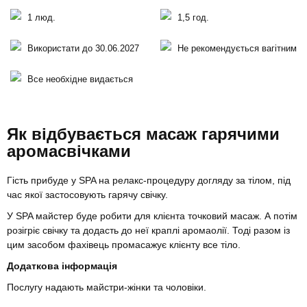
1 люд.
1,5 год.
Використати до 30.06.2027
Не рекомендується вагітним
Все необхідне видається
Як відбувається масаж гарячими
аромасвічками
Гість прибуде у SPA на релакс-процедуру догляду за тілом, під
час якої застосовують гарячу свічку.
У SPA майстер буде робити для клієнта точковий масаж. А потім
розігріє свічку та додасть до неї краплі аромаолії. Тоді разом із
цим засобом фахівець промасажує клієнту все тіло.
Додаткова інформація
Послугу надають майстри-жінки та чоловіки.