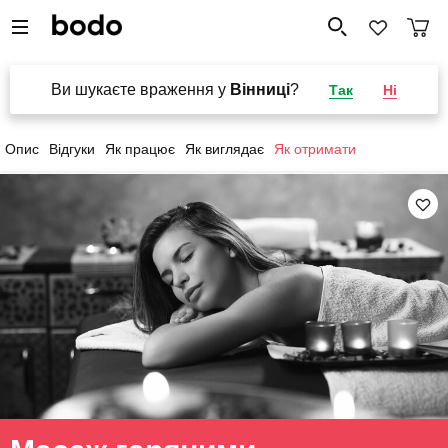
Ви шукаєте враження у
Вінниці
?
Так
Ні
Опис
Відгуки
Як працює
Як виглядає
Як отримати