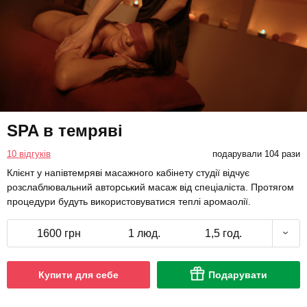
SPA в темряві
10 відгуків
подарували 104 рази
Клієнт у напівтемряві масажного кабінету студії відчує
розслаблювальний авторський масаж від спеціаліста. Протягом
процедури будуть використовуватися теплі аромаолії.
1600 грн
1 люд.
1,5 год.
Купити для себе
Подарувати