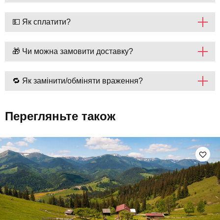
💵 Як сплатити?
🎁 Чи можна замовити доставку?
🔁 Як замінити/обміняти враження?
Перегляньте також