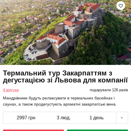
Термальний тур Закарпаттям з
дегустацією зі Львова для компанії
4 відгуки
подарували 126 разів
Мандрівники будуть релаксувати в термальних басейнах і
саунах, а також продегустують ароматні закарпатські вина.
2997 грн
3 люд.
1 день