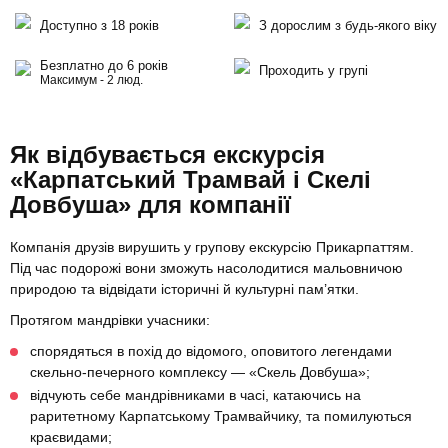
Доступно з 18 років
З дорослим з будь-якого віку
Безплатно до 6 років
Проходить у групі
Максимум - 2 люд.
Як відбувається екскурсія
«Карпатський Трамвай і Скелі
Довбуша» для компанії
Компанія друзів вирушить у групову екскурсію Прикарпаттям.
Під час подорожі вони зможуть насолодитися мальовничою
природою та відвідати історичні й культурні пам’ятки.
Протягом мандрівки учасники:
спорядяться в похід до відомого, оповитого легендами
скельно-печерного комплексу — «Скель Довбуша»;
відчують себе мандрівниками в часі, катаючись на
раритетному Карпатському Трамвайчику, та помилуються
краєвидами;