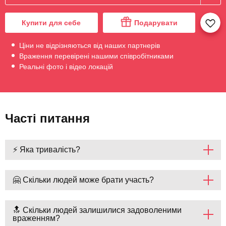
Купити для себе
Подарувати
Ціни не відрізняються від наших партнерів
Враження перевірені нашими співробітниками
Реальні фото і відео локацій
Часті питання
⚡ Яка тривалість?
🤗 Скільки людей може брати участь?
🔝 Скільки людей залишилися задоволеними
враженням?