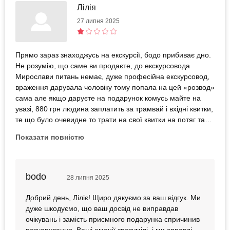
Лілія
27 липня 2025
Прямо зараз знаходжусь на екскурсії, бодо прибиває дно.
Не розумію, що саме ви продаєте, до екскурсовода
Мирослави питань немає, дуже професійна екскурсовод,
враження дарувала чоловіку тому попала на цей «розвод»
сама але якщо даруєте на подарунок комусь майте на
увазі, 880 грн людина заплатить за трамвай і вхідні квитки,
те що було очевидне то трати на свої квитки на потяг та
харчування, так попереджені про оплату на памʼятки, але
Показати повністю
здайте 880грн 🤌🏻 то що тут від бодо? Ці «незабутні»
враження запамʼятаю на довго, не робіть помилку беріть
екскурсію в тур оператора а не оце все, бо зіпсуєте
настрій замість подарунку вражень.
bodo
28 липня 2025
Добрий день, Ліліє! Щиро дякуємо за ваш відгук. Ми
дуже шкодуємо, що ваш досвід не виправдав
очікувань і замість приємного подарунка спричинив