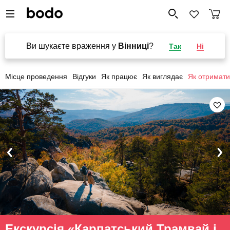
Ви шукаєте враження у
Вінниці
?
Так
Ні
Місце проведення
Відгуки
Як працює
Як виглядає
Як отримати
Екскурсія «Карпатський Трамвай і