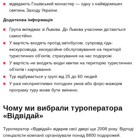
відвідають Гошівський монастир — одну з найвідоміших
святинь Заходу України.
Додаткова інформація
Група виїжджає зі Львова. До Львова учасники дістаються
самостійно.
У вартість входять проїзд автобусом, супровід гіда-
екскурсовода, екскурсійне обслуговування на території
туристичних об'єктів, страхування на час подорожі.
У вартість не входять вхідні квитки на територію туристичних
об'єктів і харчування.
Тур відбувається у групі від 25 до 60 людей.
У разі несприятливих погодних умов або форс-мажорів
програму туру може бути змінено.
Чому ми вибрали туроператора
«Відвідай»
Туроператор «Відвідай» відкрив свої двері ще 2008 року. Відтоді
спеціалісти компанії організували понад 8800 подорожей.