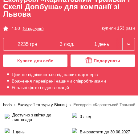
Скелі Довбуша» для компанії зі
Львова
купили 153 рази
4.50
(6 відгуків)
2235 грн
3 люд.
1 день
Купити для себе
Подарувати
Ціни не відрізняються від наших партнерів
Враження перевірені нашими співробітниками
Реальні фото і відео локацій
bodo
Екскурсії та тури у Вінниці
Екскурсія «Карпатський Трамвай і
Доступно з квітня до
3 люд.
листопада
1 день
Використати до 30.06.2027