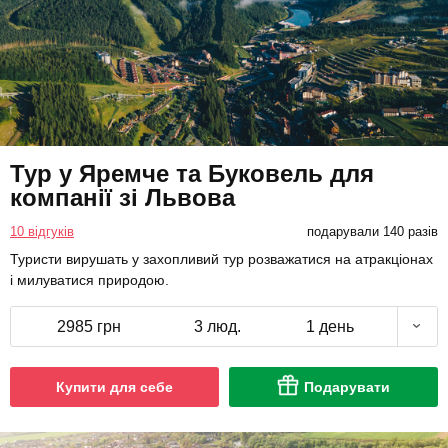
Тур у Яремче та Буковель для
компанії зі Львова
10 відгуків
подарували 140 разів
Туристи вирушать у захопливий тур розважатися на атракціонах
і милуватися природою.
2985 грн
3 люд.
1 день
Купити для себе
Подарувати