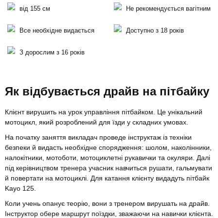
від 155 см
Не рекомендується вагітним
Все необхідне видається
Доступно з 18 років
З дорослим з 16 років
Як відбувається драйв на пітбайку
Клієнт вирушить на урок управління пітбайком. Це унікальний
мотоцикл, який розроблений для їзди у складних умовах.
На початку заняття викладач проведе інструктаж із техніки
безпеки й видасть необхідне спорядження: шолом, наколінники,
налокітники, мотоботи, мотоциклетні рукавички та окуляри. Далі
під керівництвом тренера учасник навчиться рушати, гальмувати
й повертати на мотоциклі. Для катання клієнту видадуть пітбайк
Kayo 125.
Коли учень опанує теорію, вони з тренером вирушать на драйв.
Інструктор обере маршрут поїздки, зважаючи на навички клієнта.