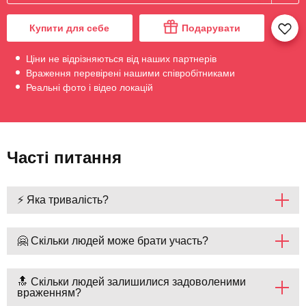
Купити для себе
Подарувати
Ціни не відрізняються від наших партнерів
Враження перевірені нашими співробітниками
Реальні фото і відео локацій
Часті питання
⚡ Яка тривалість?
🤗 Скільки людей може брати участь?
🔝 Скільки людей залишилися задоволеними
враженням?