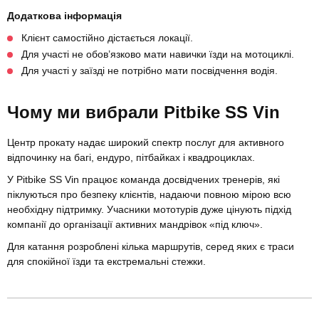
Додаткова інформація
Клієнт самостійно дістається локації.
Для участі не обов’язково мати навички їзди на мотоциклі.
Для участі у заїзді не потрібно мати посвідчення водія.
Чому ми вибрали Pitbike SS Vin
Центр прокату надає широкий спектр послуг для активного
відпочинку на багі, ендуро, пітбайках і квадроциклах.
У Pitbike SS Vin працює команда досвідчених тренерів, які
піклуються про безпеку клієнтів, надаючи повною мірою всю
необхідну підтримку. Учасники мототурів дуже цінують підхід
компанії до організації активних мандрівок «під ключ».
Для катання розроблені кілька маршрутів, серед яких є траси
для спокійної їзди та екстремальні стежки.