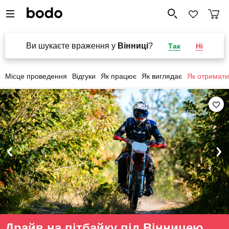
Ви шукаєте враження у
Вінниці
?
Так
Ні
Місце проведення
Відгуки
Як працює
Як виглядає
Як отримати
Драйв на пітбайку під Вінницею