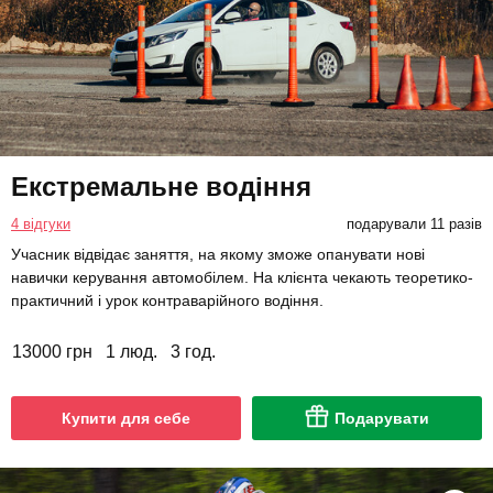
Екстремальне водіння
4 відгуки
подарували 11 разів
Учасник відвідає заняття, на якому зможе опанувати нові
навички керування автомобілем. На клієнта чекають теоретико-
практичний і урок контраварійного водіння.
13000 грн
1 люд.
3 год.
Купити для себе
Подарувати