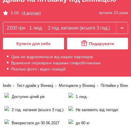
купили 23 рази
5.00
(4 відгуки)
2200 грн
1 люд.
2 год. катання (всього 3 год.)
Купити для себе
Подарувати
Ціни не відрізняються від наших партнерів
Враження перевірені нашими співробітниками
Реальні фото і відео локацій
bodo
Тест-драйв у Вінниці
Мотоцикли у Вінниці
Пітбайки у Вінниц
Доступно цілий рік
1 люд.
2 год. катання (всього 3 год.)
Не залежить від погоди
Використати до 30.06.2027
до 80 кг