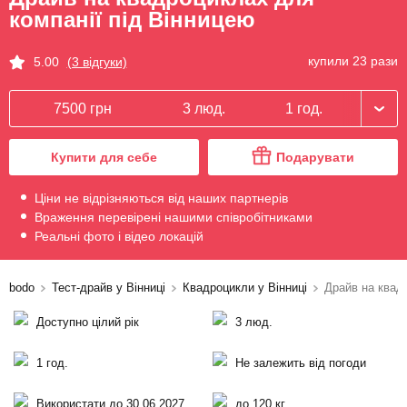
компанії під Вінницею
купили 23 рази
5.00
(3 відгуки)
7500 грн
3 люд.
1 год.
Купити для себе
Подарувати
Ціни не відрізняються від наших партнерів
Враження перевірені нашими співробітниками
Реальні фото і відео локацій
bodo
Тест-драйв у Вінниці
Квадроцикли у Вінниці
Драйв на квад
Доступно цілий рік
3 люд.
1 год.
Не залежить від погоди
Використати до 30.06.2027
до 120 кг