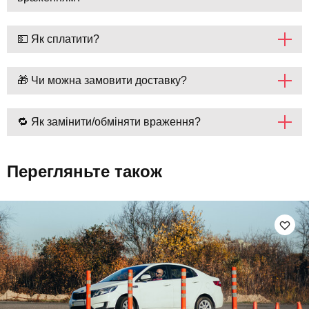
💵 Як сплатити?
🎁 Чи можна замовити доставку?
🔁 Як замінити/обміняти враження?
Перегляньте також