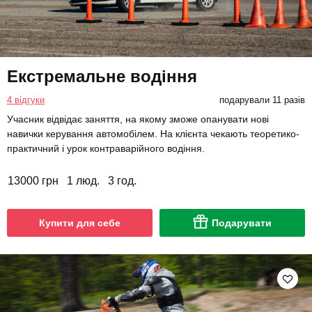
Екстремальне водіння
4 відгуки
подарували 11 разів
Учасник відвідає заняття, на якому зможе опанувати нові
навички керування автомобілем. На клієнта чекають теоретико-
практичний і урок контраварійного водіння.
13000 грн
1 люд.
3 год.
Купити для себе
Подарувати