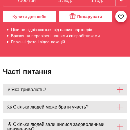
7500 грн
3 люд.
1 год.
Купити для себе
Подарувати
Ціни не відрізняються від наших партнерів
Враження перевірені нашими співробітниками
Реальні фото і відео локацій
Часті питання
⚡ Яка тривалість?
🤗 Скільки людей може брати участь?
🔝 Скільки людей залишилися задоволеними
враженням?