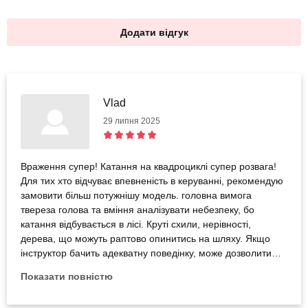
Додати відгук
Vlad
29 липня 2025
Враження супер! Катання на квадроциклі супер розвага!
Для тих хто відчуває впевненість в керуванні, рекомендую
замовити більш потужнішу модель. головна вимога
твереза голова та вміння аналізувати небезпеку, бо
катання відбувається в лісі. Круті схили, нерівності,
дерева, що можуть раптово опинитись на шляху. Якщо
інструктор бачить адекватну поведінку, може дозволити
самостійно поганяти по лісі! Супер враження! Для людей
Показати повністю
які мають проблеми зі спиною краще утриматись від
поїздки. Також рекомендую брати одяг, який дозволить не