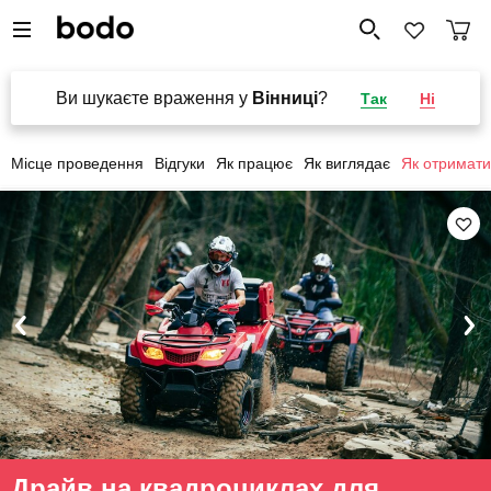
Ви шукаєте враження у
Вінниці
?
Так
Ні
Місце проведення
Відгуки
Як працює
Як виглядає
Як отримати
Драйв на квадроциклах для