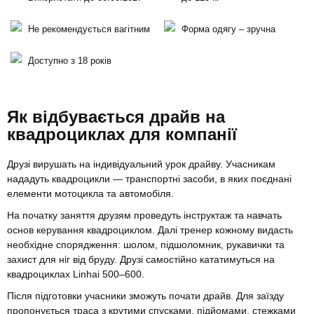
Не рекомендується вагітним
Форма одягу – зручна
Доступно з 18 років
Як відбувається драйв на
квадроциклах для компанії
Друзі вирушать на індивідуальний урок драйву. Учасникам
нададуть квадроцикли — транспортні засоби, в яких поєднані
елементи мотоцикла та автомобіля.
На початку заняття друзям проведуть інструктаж та навчать
основ керування квадроциклом. Далі тренер кожному видасть
необхідне спорядження: шолом, підшоломник, рукавички та
захист для ніг від бруду. Друзі самостійно кататимуться на
квадроциклах Linhai 500–600.
Після підготовки учасники зможуть почати драйв. Для заїзду
пропонується траса з крутими спусками, підйомами, стежками