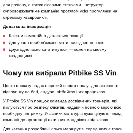
для розгону, а також лісовими стежками. Інструктор
супроводжуватиме компанію протягом усієї прогулянки на
окремому квадроциклі.
Додаткова інформація
Клієнти самостійно дістаються локації.
Для участі необов’язково мати посвідчення водія.
Друзі одночасно кататимуться — кожен на своєму
квадроциклі.
Чому ми вибрали Pitbike SS Vin
Центр прокату надає широкий спектр послуг для активного
відпочинку на багі, ендуро, пітбайках і квадроциклах.
У Pitbike SS Vin працює команда досвідчених тренерів, які
піклуються про безпеку клієнтів, надаючи повною мірою всю
необхідну підтримку. Учасники мототурів дуже цінують підхід
компанії до організації активних мандрівок «під ключ».
Для катання розроблені кілька маршрутів, серед яких є траси