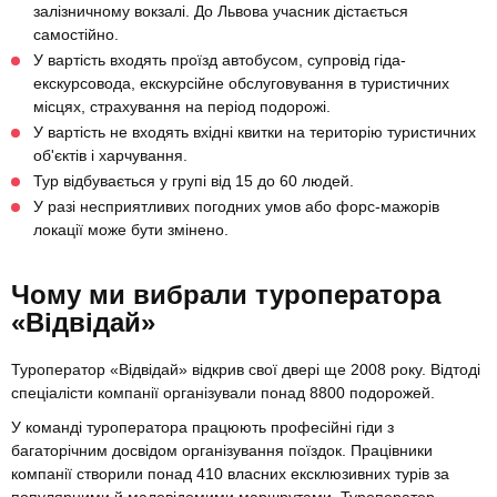
залізничному вокзалі. До Львова учасник дістається
самостійно.
У вартість входять проїзд автобусом, супровід гіда-
екскурсовода, екскурсійне обслуговування в туристичних
місцях, страхування на період подорожі.
У вартість не входять вхідні квитки на територію туристичних
об'єктів і харчування.
Тур відбувається у групі від 15 до 60 людей.
У разі несприятливих погодних умов або форс-мажорів
локації може бути змінено.
Чому ми вибрали туроператора
«Відвідай»
Туроператор «Відвідай» відкрив свої двері ще 2008 року. Відтоді
спеціалісти компанії організували понад 8800 подорожей.
У команді туроператора працюють професійні гіди з
багаторічним досвідом організування поїздок. Працівники
компанії створили понад 410 власних ексклюзивних турів за