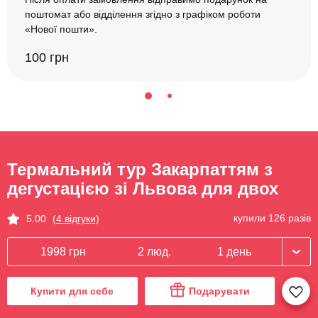
поштомат або відділення згідно з графіком роботи
«Нової пошти».
100 грн
Термальний тур Закарпаттям з
дегустацією зі Львова для двох
купили 126 разів
5.00
(4 відгуки)
1998 грн
2 люд.
1 день
Купити для себе
Подарувати