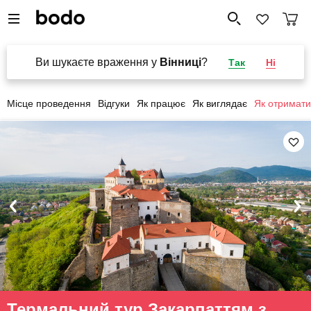
Ви шукаєте враження у
Вінниці
?
Так
Ні
Місце проведення
Відгуки
Як працює
Як виглядає
Як отримати
Термальний тур Закарпаттям з