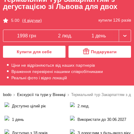
дегустацією зі Львова для двох
купили 126 разів
5.00
(4 відгуки)
1998 грн
2 люд.
1 день
Купити для себе
Подарувати
Ціни не відрізняються від наших партнерів
Враження перевірені нашими співробітниками
Реальні фото і відео локацій
bodo
Екскурсії та тури у Вінниці
Термальний тур Закарпаттям з дег
Доступно цілий рік
2 люд.
1 день
Використати до 30.06.2027
Доступно з 18 років
З дорослим з будь-якого віку