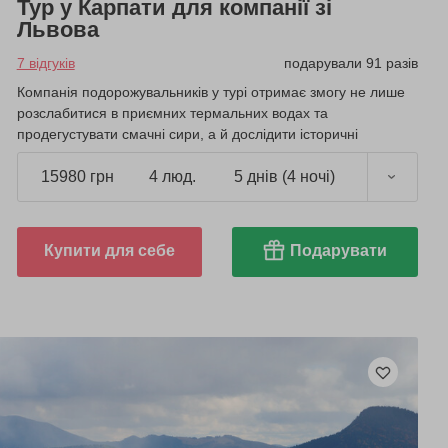
Тур у Карпати для компанії зі
Львова
7 відгуків
подарували 91 разів
Компанія подорожувальників у турі отримає змогу не лише
розслабитися в приємних термальних водах та
продегустувати смачні сири, а й дослідити історичні
пам'ятки регіону.
15980 грн
4 люд.
5 днів (4 ночі)
Купити для себе
Подарувати