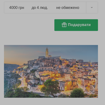
4000 грн
до 4 люд.
не обмежено
Подарувати