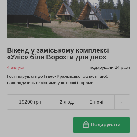
Вікенд у заміському комплексі
«Уліс» біля Ворохти для двох
4 відгуки
подарували 24 рази
Гості вирушать до Івано-Франківської області, щоб
насолодитись вихідними у котеджі і горами.
19200 грн
2 люд.
2 ночі
Подарувати