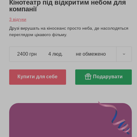
Кінотеатр під відкритим небом для
компанії
3 відгуки
Друзі вирушать на кіносеанс просто неба, де насолодяться
переглядом цікавого фільму.
2400 грн
4 люд.
не обмежено
Купити для себе
Подарувати