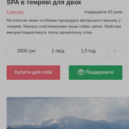
SPA в темряві для двох
6 відгуків
подарували 62 рази
На клієнтів чекає особлива процедура авторського масажу у
темряві. Кімнату освітлюватиме лише сяйво свічок. Майстри
використовуватимуть теплу ароматичну олію.
2800 грн
2 люд.
1,5 год.
Купити для себе
Подарувати