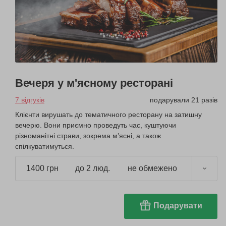
Вечеря у м'ясному ресторані
7 відгуків
подарували 21 разів
Клієнти вирушать до тематичного ресторану на затишну
вечерю. Вони приємно проведуть час, куштуючи
різноманітні страви, зокрема м’ясні, а також
спілкуватимуться.
1400 грн
до 2 люд.
не обмежено
Подарувати