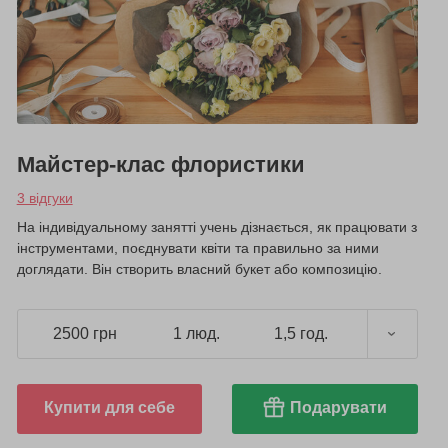
Майстер-клас флористики
3 відгуки
На індивідуальному занятті учень дізнається, як працювати з
інструментами, поєднувати квіти та правильно за ними
доглядати. Він створить власний букет або композицію.
2500 грн
1 люд.
1,5 год.
Купити для себе
Подарувати