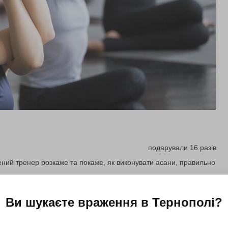
подарували 16 разів
чений тренер розкаже та покаже, як виконувати асани, правильно
Ви шукаєте враження в
Тернополі
?
Купити для себе
Подарувати