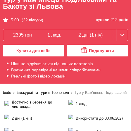
Бакоту зі Львова
купили 212 разів
5.00
(22 відгуки)
2395 грн
1 люд.
2 дні (1 ніч)
Купити для себе
Подарувати
Ціни не відрізняються від наших партнерів
Враження перевірені нашими співробітниками
Реальні фото і відео локацій
bodo
Екскурсії та тури в Тернополі
Тур у Кам’янець-Подільський та
Доступно з березня до
1 люд.
листопада
2 дні (1 ніч)
Використати до 30.06.2027