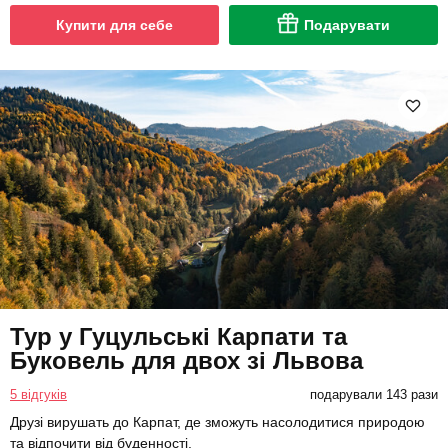
Купити для себе
Подарувати
Тур у Гуцульські Карпати та
Буковель для двох зі Львова
5 відгуків
подарували 143 рази
Друзі вирушать до Карпат, де зможуть насолодитися природою
та відпочити від буденності.