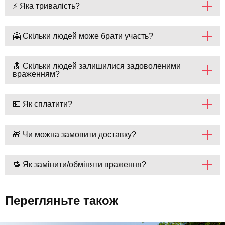
⚡ Яка тривалість?
🤗 Скільки людей може брати участь?
🔝 Скільки людей залишилися задоволеними
враженням?
💵 Як сплатити?
🎁 Чи можна замовити доставку?
🔁 Як замінити/обміняти враження?
Перегляньте також