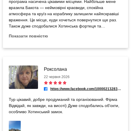
програма насичена цікавими місцями. Найбільше мене
вразила Бакота — неймовірні краєвиди, спокійна
атмосфера та круїз на кораблику залишили найяскравіші
враження. Це місце, куди хочеться повернутися ще раз.
Також дуже сподобалися Хотинська фортеця та
Кам’янець-Подільський. Замок вражає своєю величчю та
Показати повністю
історією, а старе місто зачаровує архітектурою,
затишними вуличками й особливою атмосферою.
Подорож подарувала багато позитивних емоцій та
незабутніх вражень. Однозначно рекомендую!
Роксолана
22 червня 2026
https://www.facebook.com/100002132838744
Тур цікавий, добре продуманий та організований. Фірма
Відвідай, як завжди, на висоті) Дуже сподобались об'єкти,
особливо Хотинський замок.