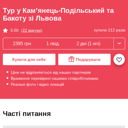
Тур у Кам’янець-Подільський та
Бакоту зі Львова
купили 212 разів
5.00
(22 відгуки)
2395 грн
1 люд.
2 дні (1 ніч)
Купити для себе
Подарувати
Ціни не відрізняються від наших партнерів
Враження перевірені нашими співробітниками
Реальні фото і відео локацій
Часті питання