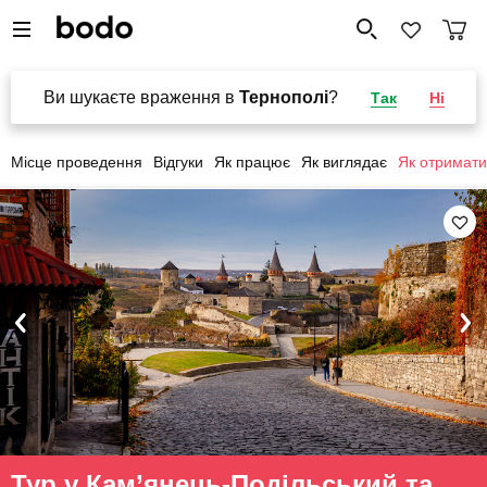
Ви шукаєте враження в
Тернополі
?
Так
Ні
Місце проведення
Відгуки
Як працює
Як виглядає
Як отримати
Тур у Кам’янець-Подільський та