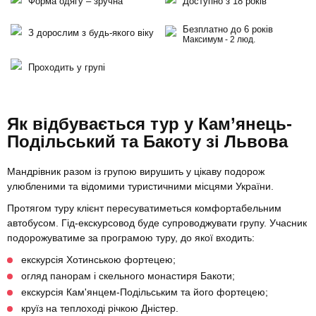
Форма одягу – зручна
Доступно з 18 років
Безплатно до 6 років
З дорослим з будь-якого віку
Максимум - 2 люд.
Проходить у групі
Як відбувається тур у Кам’янець-
Подільський та Бакоту зі Львова
Мандрівник разом із групою вирушить у цікаву подорож
улюбленими та відомими туристичними місцями України.
Протягом туру клієнт пересуватиметься комфортабельним
автобусом. Гід-екскурсовод буде супроводжувати групу. Учасник
подорожуватиме за програмою туру, до якої входить:
екскурсія Хотинською фортецею;
огляд панорам і скельного монастиря Бакоти;
екскурсія Кам'янцем-Подільським та його фортецею;
круїз на теплоході річкою Дністер.