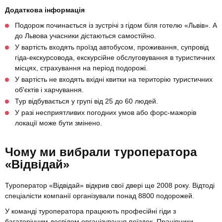
Додаткова інформація
Подорож починається із зустрічі з гідом біля готелю «Львів». А
до Львова учасники дістаються самостійно.
У вартість входять проїзд автобусом, проживання, супровід
гіда-екскурсовода, екскурсійне обслуговування в туристичних
місцях, страхування на період подорожі.
У вартість не входять вхідні квитки на територію туристичних
об'єктів і харчування.
Тур відбувається у групі від 25 до 60 людей.
У разі несприятливих погодних умов або форс-мажорів
локації може бути змінено.
Чому ми вибрали туроператора
«Відвідай»
Туроператор «Відвідай» відкрив свої двері ще 2008 року. Відтоді
спеціалісти компанії організували понад 8800 подорожей.
У команді туроператора працюють професійні гіди з
багаторічним досвідом організування поїздок. Працівники