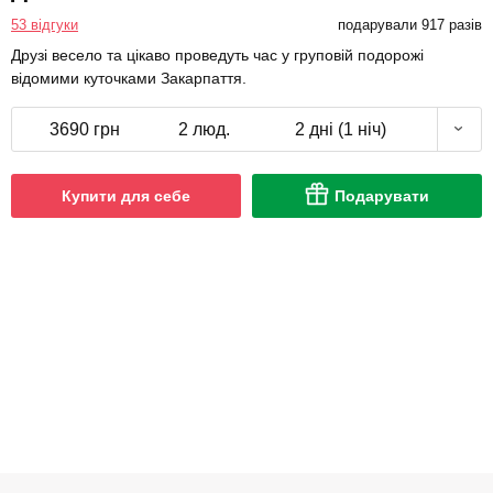
53 відгуки
подарували 917 разів
Друзі весело та цікаво проведуть час у груповій подорожі
відомими куточками Закарпаття.
3690 грн
2 люд.
2 дні (1 ніч)
Купити для себе
Подарувати