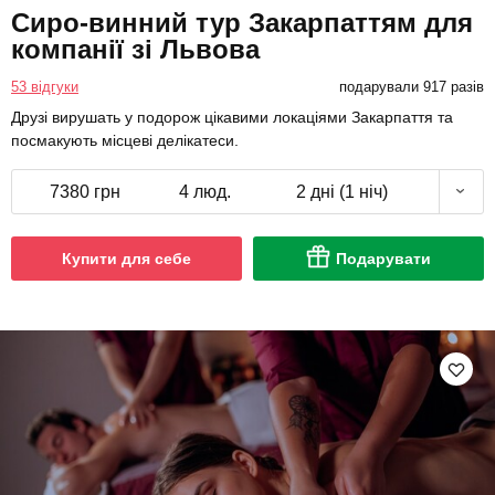
Сиро-винний тур Закарпаттям для
компанії зі Львова
53 відгуки
подарували 917 разів
Друзі вирушать у подорож цікавими локаціями Закарпаття та
посмакують місцеві делікатеси.
7380 грн
4 люд.
2 дні (1 ніч)
Купити для себе
Подарувати