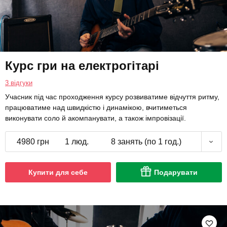
Курс гри на електрогітарі
3 відгуки
Учасник під час проходження курсу розвиватиме відчуття ритму,
працюватиме над швидкістю і динамікою, вчитиметься
виконувати соло й акомпанувати, а також імпровізації.
4980 грн
1 люд.
8 занять (по 1 год.)
Купити для себе
Подарувати