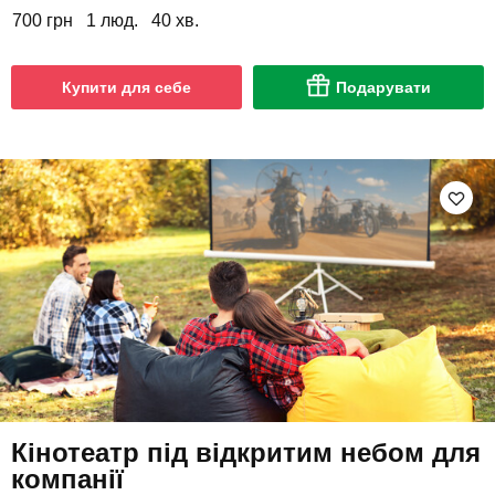
700 грн
1 люд.
40 хв.
Купити для себе
Подарувати
Кінотеатр під відкритим небом для
компанії