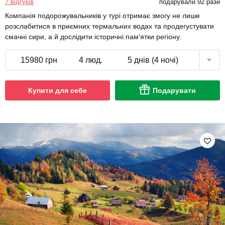
7 відгуків
подарували 92 рази
Компанія подорожувальників у турі отримає змогу не лише
розслабитися в приємних термальних водах та продегустувати
смачні сири, а й дослідити історичні пам'ятки регіону.
15980 грн
4 люд.
5 днів (4 ночі)
Купити для себе
Подарувати