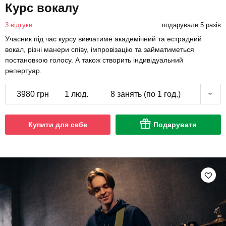
Курс вокалу
3 відгуки
подарували 5 разів
Учасник під час курсу вивчатиме академічний та естрадний
вокал, різні манери співу, імпровізацію та займатиметься
постановкою голосу. А також створить індивідуальний
репертуар.
3980 грн
1 люд.
8 занять (по 1 год.)
Купити для себе
Подарувати