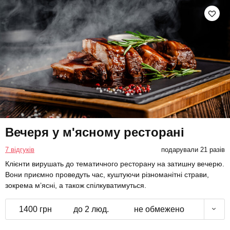
Вечеря у м'ясному ресторані
7 відгуків
подарували 21 разів
Клієнти вирушать до тематичного ресторану на затишну вечерю.
Вони приємно проведуть час, куштуючи різноманітні страви,
зокрема м’ясні, а також спілкуватимуться.
1400 грн
до 2 люд.
не обмежено