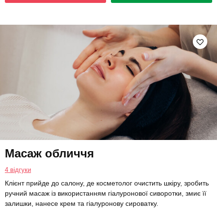
Масаж обличчя
4 відгуки
Клієнт прийде до салону, де косметолог очистить шкіру, зробить
ручний масаж із використанням гіалуронової сиворотки, змиє її
залишки, нанесе крем та гіалуронову сироватку.