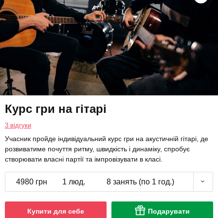
Курс гри на гітарі
3 відгуки
Учасник пройде індивідуальний курс гри на акустичній гітарі, де
розвиватиме почуття ритму, швидкість і динаміку, спробує
створювати власні партії та імпровізувати в класі.
4980 грн
1 люд.
8 занять (по 1 год.)
Купити для себе
Подарувати