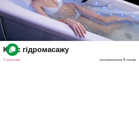
Курс гідромасажу
3 відгуки
подарували 8 разів
Клієнт протягом місяця проходитиме курс гідромасажу. Завдяки
курсу покращиться стан шкіри й кровообіг, активізується
метаболізм та прискоряться регенеративні процеси.
7500 грн
1 люд.
10 сеансів (по 1 год.)
Купити для себе
Подарувати