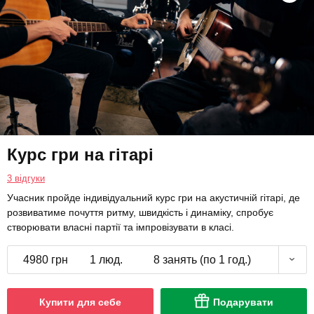
Курс гри на гітарі
3 відгуки
Учасник пройде індивідуальний курс гри на акустичній гітарі, де
розвиватиме почуття ритму, швидкість і динаміку, спробує
створювати власні партії та імпровізувати в класі.
4980 грн
1 люд.
8 занять (по 1 год.)
Купити для себе
Подарувати