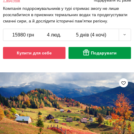
7 відгуків
подарували 91 разів
Компанія подорожувальників у турі отримає змогу не лише
розслабитися в приємних термальних водах та продегустувати
смачні сири, а й дослідити історичні пам'ятки регіону.
15980 грн
4 люд.
5 днів (4 ночі)
Купити для себе
Подарувати