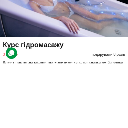
Курс гідромасажу
3 відгуки
подарували 8 разів
Клієнт протягом місяця проходитиме курс гідромасажу. Завдяки
курсу покращиться стан шкіри й кровообіг, активізується
метаболізм та прискоряться регенеративні процеси.
7500 грн
1 люд.
10 сеансів (по 1 год.)
Купити для себе
Подарувати