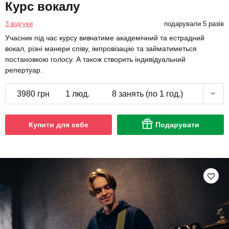
Курс вокалу
3 відгуки
подарували 5 разів
Учасник під час курсу вивчатиме академічний та естрадний
вокал, різні манери співу, імпровізацію та займатиметься
постановкою голосу. А також створить індивідуальний
репертуар.
3980 грн
1 люд.
8 занять (по 1 год.)
Купити для себе
Подарувати