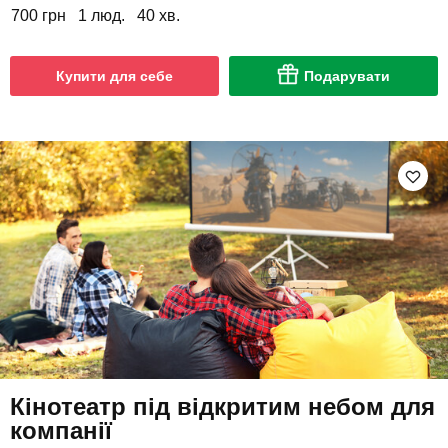
700 грн
1 люд.
40 хв.
Купити для себе
Подарувати
Кінотеатр під відкритим небом для
компанії