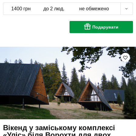
1400 грн
до 2 люд.
не обмежено
Подарувати
Вікенд у заміському комплексі
«Уліс» біля Ворохти для двох