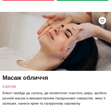
Масаж обличчя
4 відгуки
Клієнт прийде до салону, де косметолог очистить шкіру, зробить
ручний масаж із використанням гіалуронової сиворотки, змиє її
залишки, нанесе крем та гіалуронову сироватку.