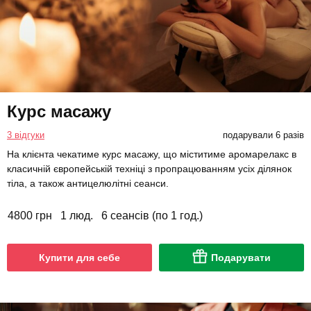
Курс масажу
3 відгуки
подарували 6 разів
На клієнта чекатиме курс масажу, що міститиме аромарелакс в
класичній європейській техніці з пропрацюванням усіх ділянок
тіла, а також антицелюлітні сеанси.
4800 грн
1 люд.
6 сеансів (по 1 год.)
Купити для себе
Подарувати