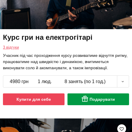
Курс гри на електрогітарі
3 відгуки
Учасник під час проходження курсу розвиватиме відчуття ритму,
працюватиме над швидкістю і динамікою, вчитиметься
виконувати соло й акомпанувати, а також імпровізації.
4980 грн
1 люд.
8 занять (по 1 год.)
Купити для себе
Подарувати