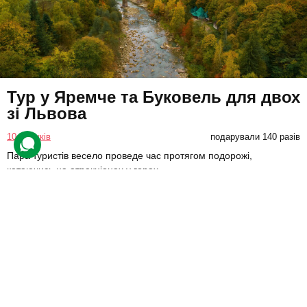
Тур у Яремче та Буковель для двох
зі Львова
10 відгуків
подарували 140 разів
Пара туристів весело проведе час протягом подорожі,
катаючись на атракціонах у горах.
1990 грн
2 люд.
1 день
Купити для себе
Подарувати