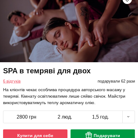
SPA в темряві для двох
6 відгуків
подарували 62 рази
На клієнтів чекає особлива процедура авторського масажу у
темряві. Кімнату освітлюватиме лише сяйво свічок. Майстри
використовуватимуть теплу ароматичну олію.
2800 грн
2 люд.
1,5 год.
Купити для себе
Подарувати