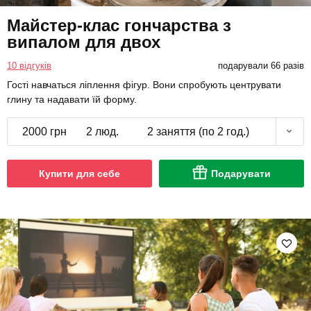
Майстер-клас гончарства з
випалом для двох
10 відгуків
подарували 66 разів
Гості навчаться ліплення фігур. Вони спробують центрувати
глину та надавати їй форму.
2000 грн
2 люд.
2 заняття (по 2 год.)
Купити для себе
Подарувати