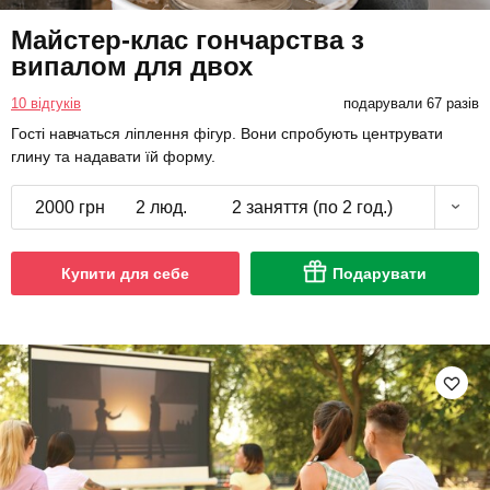
Майстер-клас гончарства з
випалом для двох
10 відгуків
подарували 67 разів
Гості навчаться ліплення фігур. Вони спробують центрувати
глину та надавати їй форму.
2000 грн
2 люд.
2 заняття (по 2 год.)
Купити для себе
Подарувати