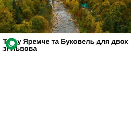
Тур у Яремче та Буковель для двох
зі Львова
10 відгуків
подарували 140 разів
Пара туристів весело проведе час протягом подорожі,
катаючись на атракціонах у горах.
1990 грн
2 люд.
1 день
Купити для себе
Подарувати