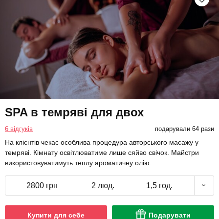
SPA в темряві для двох
6 відгуків
подарували 64 рази
На клієнтів чекає особлива процедура авторського масажу у
темряві. Кімнату освітлюватиме лише сяйво свічок. Майстри
використовуватимуть теплу ароматичну олію.
2800 грн
2 люд.
1,5 год.
Купити для себе
Подарувати