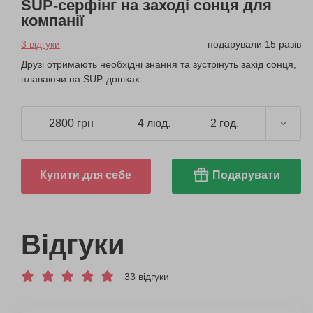
SUP-серфінг на заході сонця для
компанії
3 відгуки
подарували 15 разів
Друзі отримають необхідні знання та зустрінуть захід сонця,
плаваючи на SUP-дошках.
2800 грн
4 люд.
2 год.
Купити для себе
Подарувати
Відгуки
33 відгуки