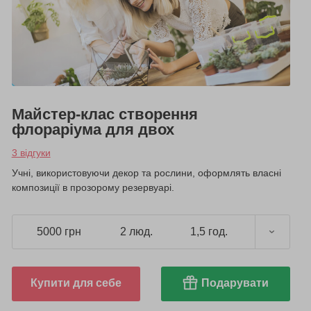
Майстер-клас створення
флораріума для двох
3 відгуки
Учні, використовуючи декор та рослини, оформлять власні
композиції в прозорому резервуарі.
5000 грн
2 люд.
1,5 год.
Купити для себе
Подарувати