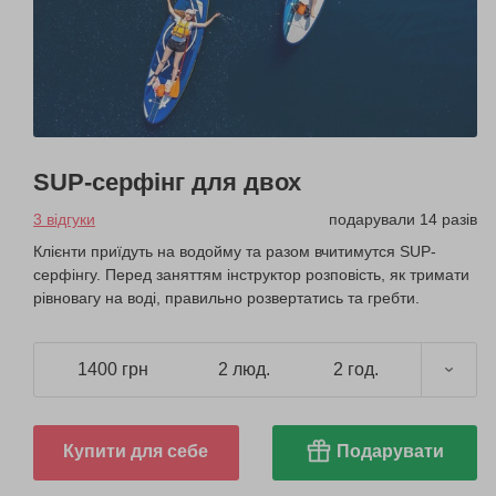
SUP-серфінг для двох
3 відгуки
подарували 14 разів
Клієнти приїдуть на водойму та разом вчитимутся SUP-
серфінгу. Перед заняттям інструктор розповість, як тримати
рівновагу на воді, правильно розвертатись та гребти.
1400 грн
2 люд.
2 год.
Купити для себе
Подарувати