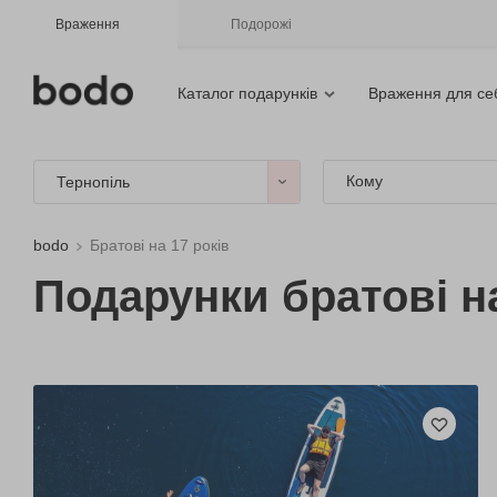
Враження
Подорожі
Каталог подарунків
Враження для се
Кому
Тернопіль
bodo
Братові на 17 років
Подарунки братові на