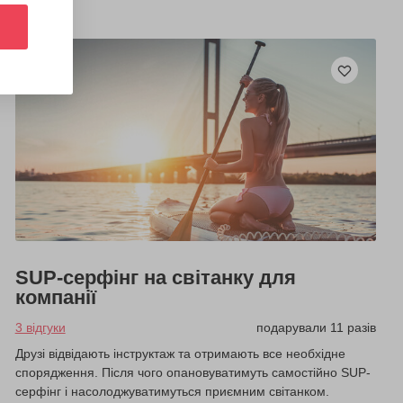
SUP-серфінг на світанку для
компанії
3 відгуки
подарували 11 разів
Друзі відвідають інструктаж та отримають все необхідне
спорядження. Після чого опановуватимуть самостійно SUP-
серфінг і насолоджуватимуться приємним світанком.