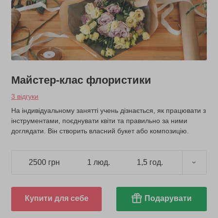
Майстер-клас флористики
3 відгуки
На індивідуальному занятті учень дізнається, як працювати з
інструментами, поєднувати квіти та правильно за ними
доглядати. Він створить власний букет або композицію.
2500 грн
1 люд.
1,5 год.
Купити для себе
Подарувати