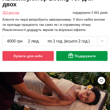
двох
253 відгуки
подарували 2 661 разів
Клієнти по черзі випробують авіатренажер. У його кабіні кнопки
та прилади працюють так само як і в справному літаку.
Реалістичності додадуть звукові та візуальні ефекти.
4000 грн
2 люд.
по 1 год. (всього 2 год.)
Купити для себе
Подарувати