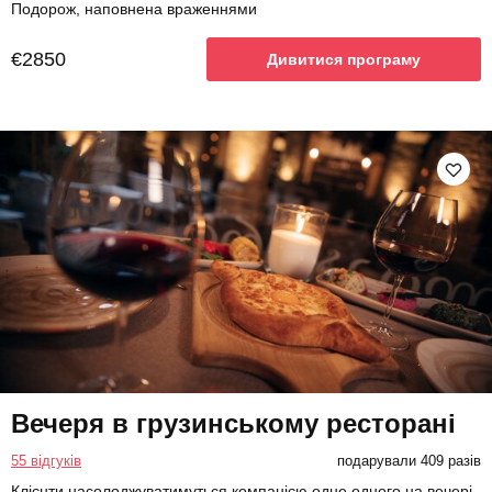
Подорож, наповнена враженнями
€2850
Дивитися програму
Вечеря в грузинському ресторані
55 відгуків
подарували 409 разів
Клієнти насолоджуватимуться компанією одне одного на вечері