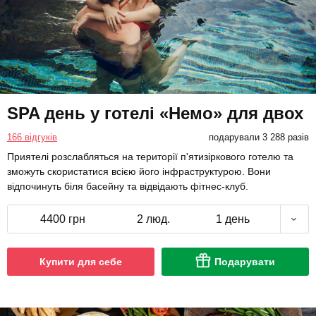
SPA день у готелі «Немо» для двох
166 відгуків
подарували 3 288 разів
Приятелі розслабляться на території п'ятизіркового готелю та
зможуть скористатися всією його інфраструктурою. Вони
відпочинуть біля басейну та відвідають фітнес-клуб.
4400 грн
2 люд.
1 день
Купити для себе
Подарувати