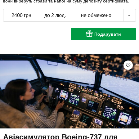
вони виберуть страви та напої на суму депозиту сертифіката.
2400 грн
до 2 люд.
не обмежено
Подарувати
Авіасимулятор Boeing-737 для