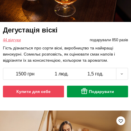
Дегустація віскі
44 відгуки
подарували 850 разів
Гість дізнається про сорти віскі, виробництво та найкращі
винокурні. Сомельє розповість, як оцінювати смак напоїв і
відрізняти їх за консистенцією, кольором та ароматом.
1500 грн
1 люд.
1,5 год.
Купити для себе
Подарувати