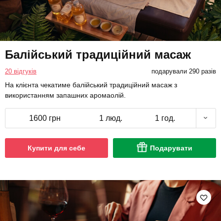
Балійський традиційний масаж
20 відгуків
подарували 290 разів
На клієнта чекатиме балійський традиційний масаж з
використанням запашних аромаолій.
1600 грн
1 люд.
1 год.
Купити для себе
Подарувати