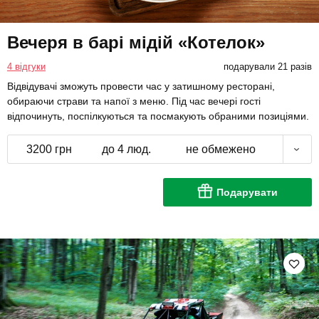
Вечеря в барі мідій «Котелок»
4 відгуки
подарували 21 разів
Відвідувачі зможуть провести час у затишному ресторані,
обираючи страви та напої з меню. Під час вечері гості
відпочинуть, поспілкуються та посмакують обраними позиціями.
3200 грн
до 4 люд.
не обмежено
Подарувати