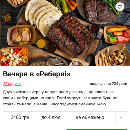
Вечеря в «Реберні»
22 відгуки
подарували 234 рази
Друзів чекає вечеря у популярному закладі, що славиться
своїми реберцями на грилі. Гості зможуть замовити будь-які
страви та напої з меню і насолодитися смачною їжею.
2400 грн
до 4 люд.
не обмежено