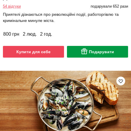
54 відгуки
подарували 652 рази
Приятелі дізнаються про революційні події, работоргівлю та
кримінальне минуле міста.
800 грн
2 люд.
2 год.
Купити для себе
Подарувати