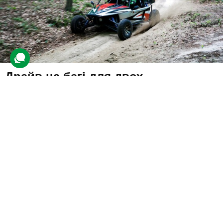
Драйв на багі для двох
3 відгуки
подарували 10 разів
Учасників чекає драйвовий заїзд на багі бездоріжжям біля
Куяльницького лиману. Після інструктажу — підкорення степів і
пагорбів у супроводі інструктора на окремому багі.
6500 грн
2 люд.
1 год.
Купити для себе
Подарувати