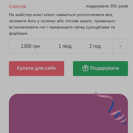
6 відгуків
подарували 391 разів
На майстер-класі клієнт навчиться розтоплювати віск,
заливати його у склянку або гіпсове кашпо, правильно
встановлювати гніт і прикрашати свічку сухоцвітами та
фарбами.
1300 грн
1 люд.
2 год.
Купити для себе
Подарувати