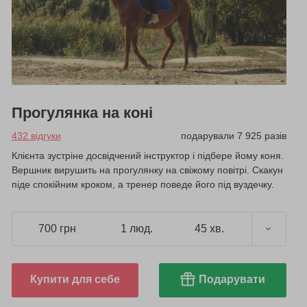
Прогулянка на коні
432 відгуки
подарували 7 925 разів
Клієнта зустріне досвідчений інструктор і підбере йому коня.
Вершник вирушить на прогулянку на свіжому повітрі. Скакун
піде спокійним кроком, а тренер поведе його під вуздечку.
700 грн
1 люд.
45 хв.
Купити для себе
Подарувати