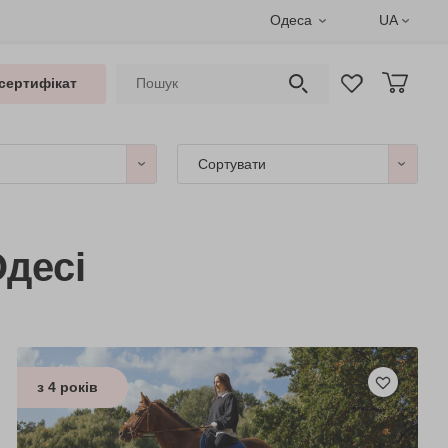
Одеса
UA
сертифікат
Сортувати
Одесі
з 4 років