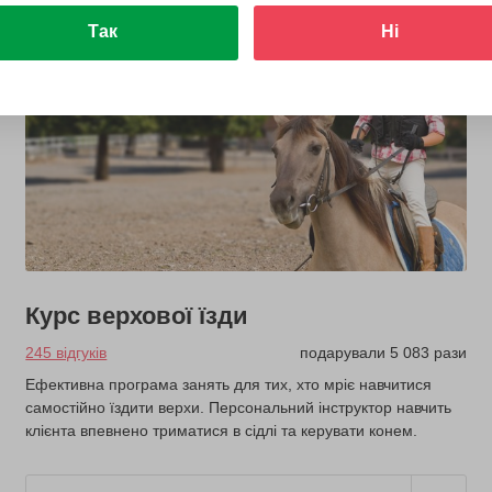
Так
Ні
з 4 років
Курс верхової їзди
245 відгуків
подарували 5 083 рази
Ефективна програма занять для тих, хто мріє навчитися
самостійно їздити верхи. Персональний інструктор навчить
клієнта впевнено триматися в сідлі та керувати конем.