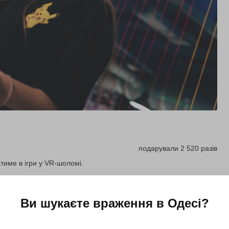
подарували 2 520 разів
атиме в ігри у VR-шоломі.
Купити для себе
Подарувати
Ви шукаєте враження в
Одесі
?