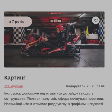
з 7 років
Картинг
196 відгуків
подарували 7 979 разів
Інструктор допоможе підготуватися до заїзду і видасть
екіпірування. Після сигналу світлофора почнуться перегони.
Наприкінці клієнт отримає роздруківку із графіком швидкості.