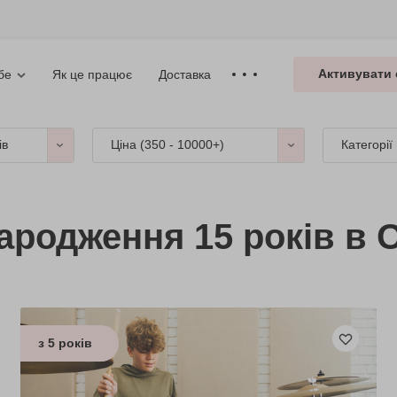
Активувати 
Як це працює
Доставка
бе
ів
Ціна (
350 - 10000+
)
Категорії
ародження 15 років в 
з 5 років