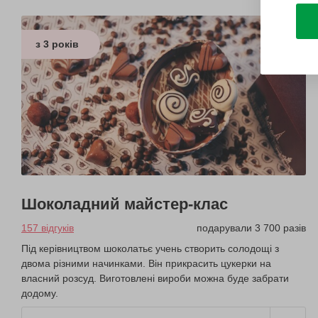
з 3 років
Шоколадний майстер-клас
157 відгуків
подарували 3 700 разів
Під керівництвом шоколатьє учень створить солодощі з
двома різними начинками. Він прикрасить цукерки на
власний розсуд. Виготовлені вироби можна буде забрати
додому.