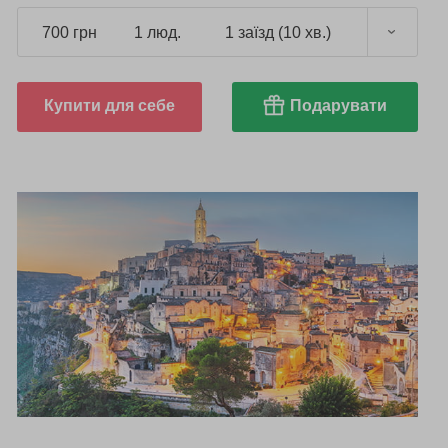
700 грн
1 люд.
1 заїзд (10 хв.)
Купити для себе
Подарувати