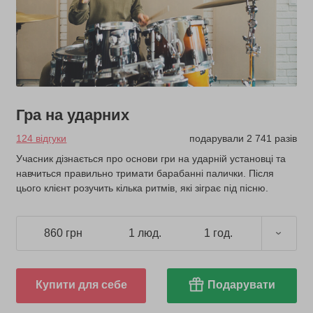
Гра на ударних
124 відгуки
подарували 2 741 разів
Учасник дізнається про основи гри на ударній установці та
навчиться правильно тримати барабанні палички. Після
цього клієнт розучить кілька ритмів, які зіграє під пісню.
860 грн
1 люд.
1 год.
Купити для себе
Подарувати