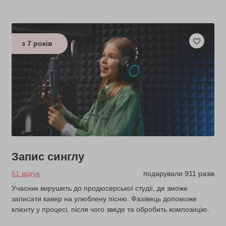
з 7 років
Запис синглу
51 відгук
подарували 911 разів
Учасник вирушить до продюсерської студії, де зможе
записати кавер на улюблену пісню. Фахівець допоможе
клієнту у процесі, після чого зведе та обробить композицію.