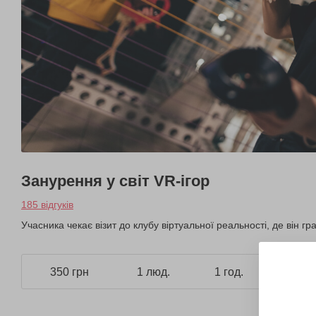
Занурення у світ VR-ігор
185 відгуків
Учасника чекає візит до клубу віртуальної реальності, де він гр
350 грн
1 люд.
1 год.