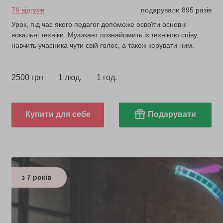
76 відгуків
подарували 895 разів
Урок, під час якого педагог допоможе освоїти основні
вокальні техніки. Музикант познайомить із технікою співу,
навчить учасника чути свій голос, а також керувати ним.
2500 грн
1 люд.
1 год.
Купити для себе
Подарувати
з 7 років