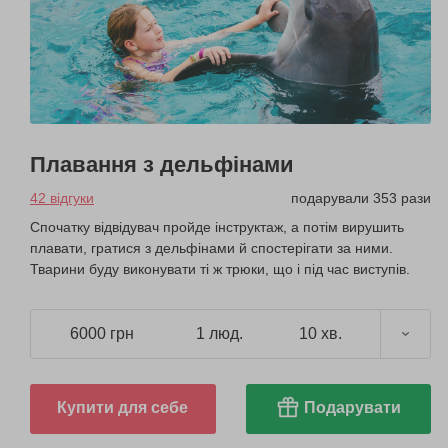
Плавання з дельфінами
42 відгуки
подарували 353 рази
Спочатку відвідувач пройде інструктаж, а потім вирушить
плавати, гратися з дельфінами й спостерігати за ними.
Тварини буду виконувати ті ж трюки, що і під час виступів.
6000 грн
1 люд.
10 хв.
Купити для себе
Подарувати