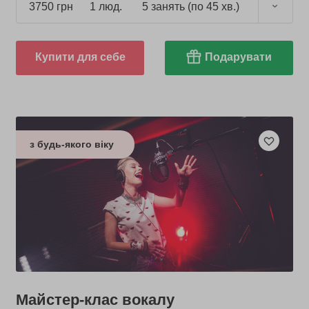
3750 грн
1 люд.
5 занять (по 45 хв.)
Купити для себе
Подарувати
з будь-якого віку
Майстер-клас вокалу