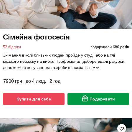
Сімейна фотосесія
52 відгуки
подарували 686 разів
Знімання в колі близьких людей пройде у студії або на тлі
міського пейзажу на вибір. Професіонал добере вдалі ракурси,
допоможе з позуванням та зробить яскраві знімки.
7900 грн
до 4 люд.
2 год.
Купити для себе
Подарувати