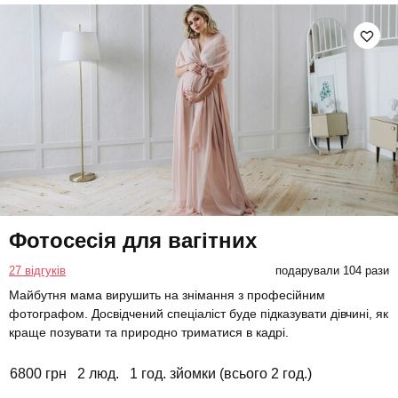
Фотосесія для вагітних
27 відгуків
подарували 104 рази
Майбутня мама вирушить на знімання з професійним
фотографом. Досвідчений спеціаліст буде підказувати дівчині, як
краще позувати та природно триматися в кадрі.
6800 грн
2 люд.
1 год. зйомки (всього 2 год.)