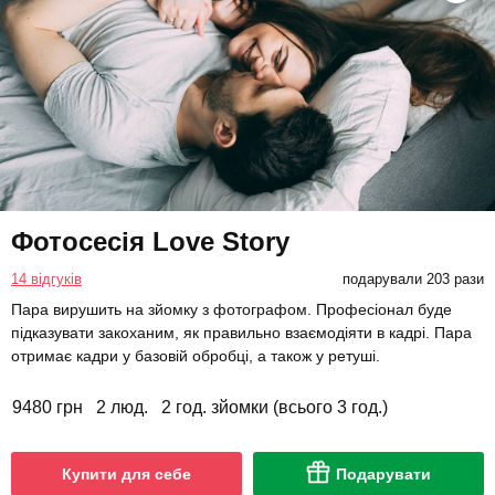
Фотосесія Love Story
14 відгуків
подарували 203 рази
Пара вирушить на зйомку з фотографом. Професіонал буде
підказувати закоханим, як правильно взаємодіяти в кадрі. Пара
отримає кадри у базовій обробці, а також у ретуші.
9480 грн
2 люд.
2 год. зйомки (всього 3 год.)
Купити для себе
Подарувати