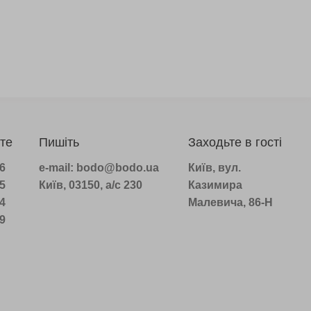
те
Пишіть
Заходьте в гості
96
e-mail: bodo@bodo.ua
Київ, вул.
75
Київ, 03150, а/с 230
Казимира
14
Малевича, 86-Н
39