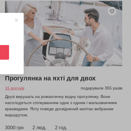
Прогулянка на яхті для двох
16 відгуків
подарували 355 разів
Друзі вирушать на романтичну водну прогулянку. Вони
насолодяться спілкуванням одне з одним і мальовничими
краєвидами. Яхту поведе досвідчений капітан вибраним
маршрутом.
3000 грн
2 люд.
2 год.