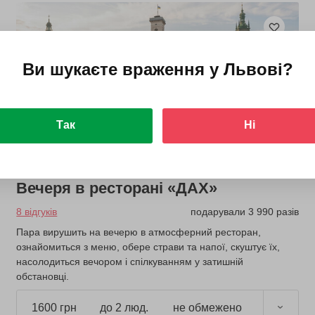
Ви шукаєте враження у
Львові
?
Так
Ні
Вечеря в ресторані «ДАХ»
8 відгуків
подарували 3 990 разів
Пара вирушить на вечерю в атмосферний ресторан,
ознайомиться з меню, обере страви та напої, скуштує їх,
насолодиться вечором і спілкуванням у затишній
обстановці.
1600 грн
до 2 люд.
не обмежено