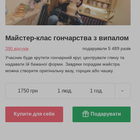
Майстер-клас гончарства з випалом
390 відгуків
подарували 5 489 разів
Учасник буде крутити гончарний круг, центрувати глину та
надавати їй бажаної форми. Завдяки порадам майстра
можна створити оригінальну вазу, горщик або чашку.
1750 грн
1 люд.
1 год.
Купити для себе
Подарувати