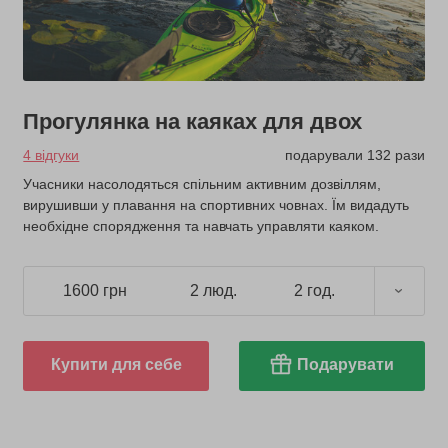
Прогулянка на каяках для двох
4 відгуки
подарували 132 рази
Учасники насолодяться спільним активним дозвіллям,
вирушивши у плавання на спортивних човнах. Їм видадуть
необхідне спорядження та навчать управляти каяком.
1600 грн
2 люд.
2 год.
Купити для себе
Подарувати