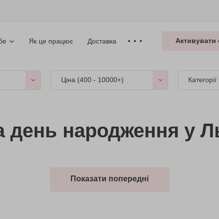
Активувати 
Як це працює
Доставка
бе
Ціна (
400 - 10000+
)
Категорії
а день народження у Л
Показати попередні