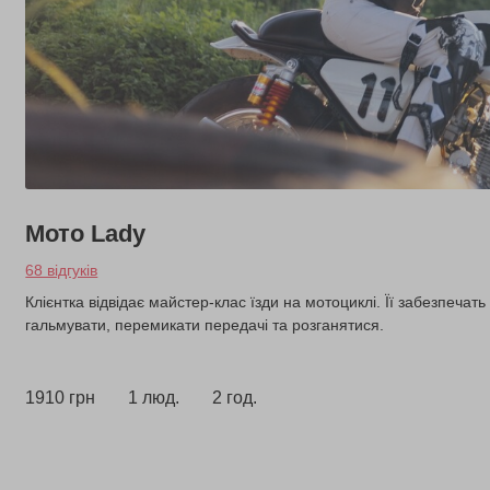
Мото Lady
68 відгуків
Клієнтка відвідає майстер-клас їзди на мотоциклі. Її забезпечат
гальмувати, перемикати передачі та розганятися.
1910 грн
1 люд.
2 год.