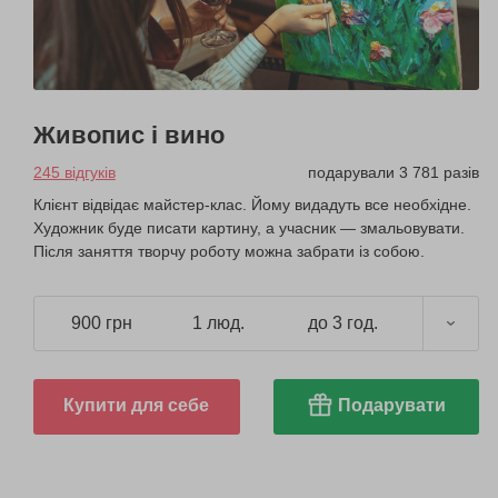
Живопис і вино
245 відгуків
подарували 3 781 разів
Клієнт відвідає майстер-клас. Йому видадуть все необхідне.
Художник буде писати картину, а учасник — змальовувати.
Після заняття творчу роботу можна забрати із собою.
900 грн
1 люд.
до 3 год.
Купити для себе
Подарувати