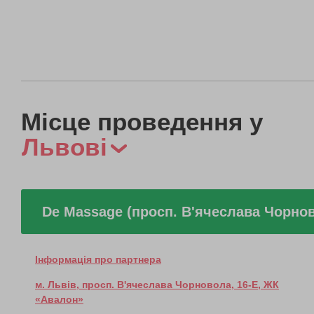
Місце проведення у
Львові
De Massage (просп. В'ячеслава Чорно
Інформація про партнера
м. Львів, просп. В'ячеслава Чорновола, 16-Е, ЖК
«Авалон»