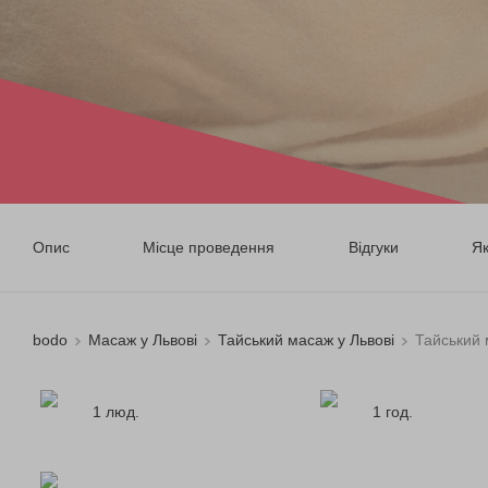
Опис
Місце проведення
Відгуки
Я
bodo
Масаж у Львові
Тайський масаж у Львові
Тайський
1 люд.
1 год.