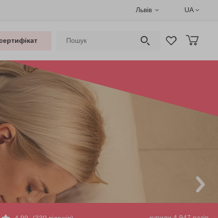
Львів
UA
сертифікат
купили 4 947 разів
4.99
(330 відгуків)