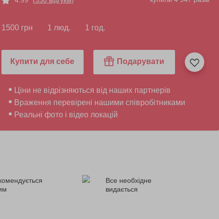
1500 грн
1 люд.
1 год.
Купити для себе
Подарувати
Ціни не відрізняються від наших партнерів
Враження перевірені нашими співробітниками
Реальні фото і відео локацій
комендується
Все необхідне
ним
видається