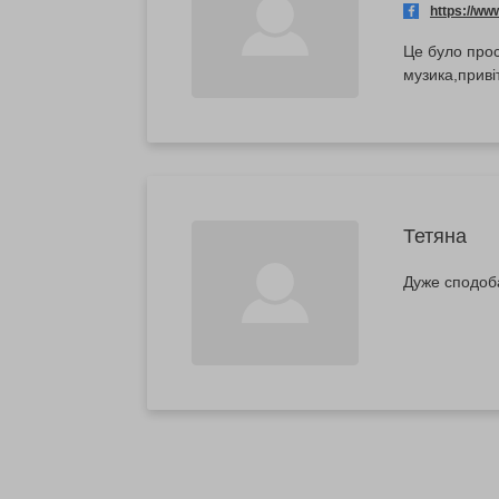
https://w
Це було про
музика,приві
Тетяна
Дуже сподоба