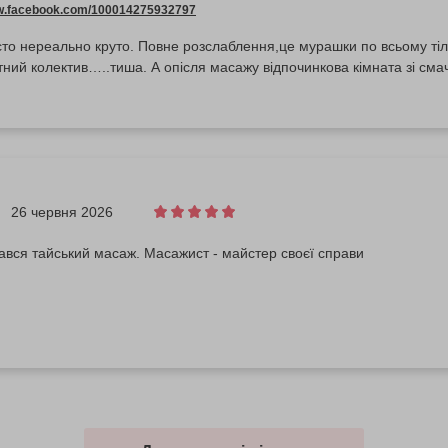
ww.facebook.com/100014275932797
сто нереально круто. Повне розслаблення,це мурашки по всьому ті
тний колектив…..тиша. А опісля масажу відпочинкова кімната зі см
26 червня 2026
вся тайський масаж. Масажист - майстер своєї справи