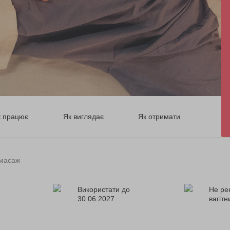
к працює
Як виглядає
Як отримати
 масаж
Використати до
Не ре
30.06.2027
вагіт