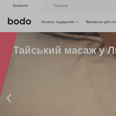
Враження
Подорожі
Каталог подарунків
Враження для се
Тайський масаж у Л