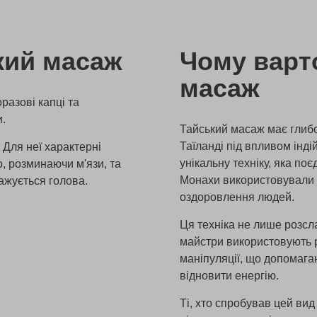
кий масаж
Чому варт
масаж
разові капці та
и.
Тайський масаж має глибок
Таїланді під впливом інд
 Для неї характерні
унікальну техніку, яка поє
, розминаючи м'язи, та
Монахи використовували 
ажується голова.
оздоровлення людей.
Ця техніка не лише розсла
майстри використовують р
маніпуляції, що допомага
відновити енергію.
Ті, хто спробував цей ви