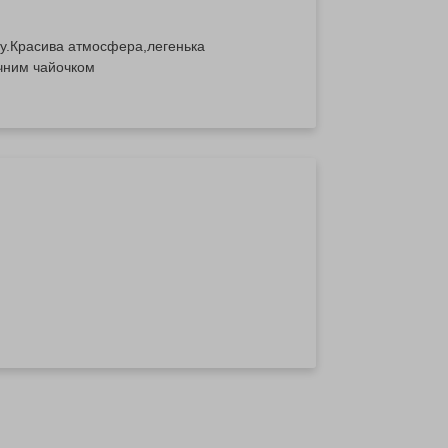
лу.Красива атмосфера,легенька
ачним чайочком