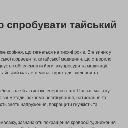
о спробувати тайський
е коріння, що тягнеться на тисячі років. Він виник у
ійської аюрведи та китайської медицини, що створило
днує в собі елементи йоги, акупресури та медитації.
тайський масаж в монастирях для зцілення та
бляє, але й активізує енергію в тілі. Під час масажу
ізні методи, зокрема розтягування, натискання та
ють зняти напруження, покращити гнучкість та
д масажу, зазначають покращення кровообігу, зниження