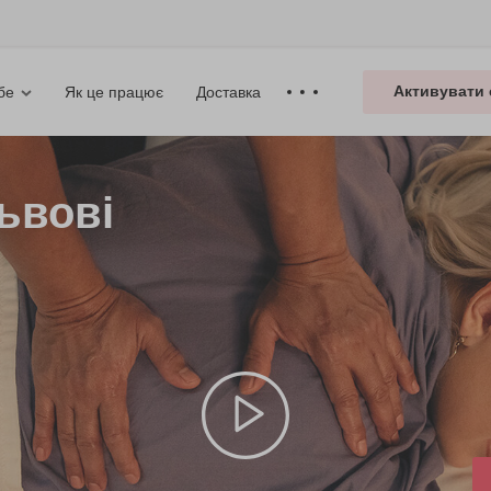
Активувати 
Як це працює
Доставка
бе
ьвові