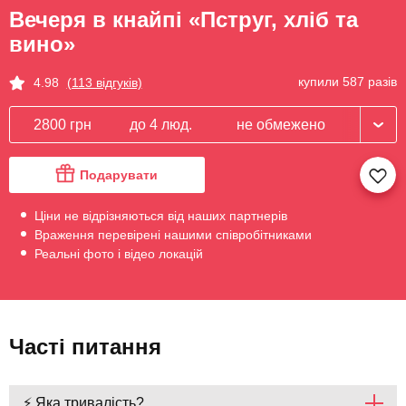
Вечеря в кнайпі «Пструг, хліб та
вино»
купили 587 разів
4.98
(113 відгуків)
2800 грн
до 4 люд.
не обмежено
Подарувати
Ціни не відрізняються від наших партнерів
Враження перевірені нашими співробітниками
Реальні фото і відео локацій
Часті питання
⚡ Яка тривалість?