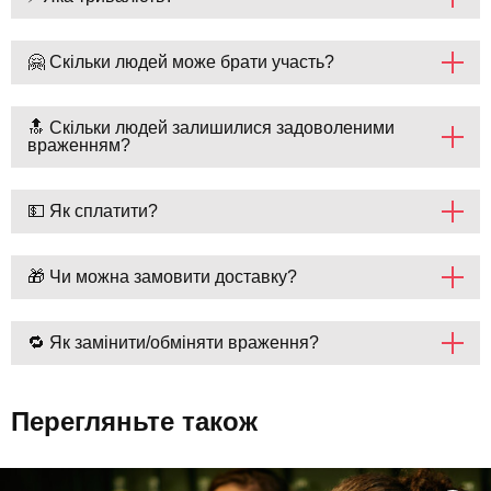
🤗 Скільки людей може брати участь?
🔝 Скільки людей залишилися задоволеними
враженням?
💵 Як сплатити?
🎁 Чи можна замовити доставку?
🔁 Як замінити/обміняти враження?
Перегляньте також