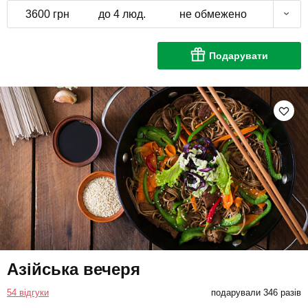
3600 грн
до 4 люд.
не обмежено
Подарувати
Азійська вечеря
54 відгуки
подарували 346 разів