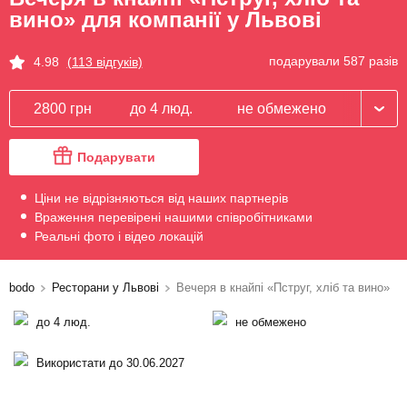
вино» для компанії у Львові
подарували 587 разів
4.98
(113 відгуків)
2800 грн
до 4 люд.
не обмежено
Подарувати
Ціни не відрізняються від наших партнерів
Враження перевірені нашими співробітниками
Реальні фото і відео локацій
bodo
Ресторани у Львові
Вечеря в кнайпі «Пструг, хліб та вино»
до 4 люд.
не обмежено
Використати до 30.06.2027