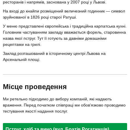
ресторанів і напрямів, заснована у 2007 році у Львові.
На вході до кнайпи розміщений величезний годинник — символ
зруйнованої в 1826 році старої Ратуші.
У меню представлені європейська і традиційна карпатська кухні.
Головним частуванням закладу вважається форель, старовинна
назва якої пструг. Тут її готують за давніми домашніми
рецептами на грилі.
Заклад розташований в історичному центрі Львова на
Арсенальній площі.
Місце проведення
Ми ретельно підходимо до вибору компаній, які надають
враження. Перед початком співпраці ми обов'язково проводимо
тестування якості надання послуг.
Пструг, хліб та вино (вул. Братів Рогатинців)