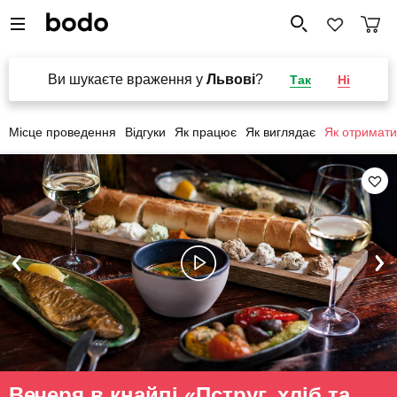
Ви шукаєте враження у
Львові
?
Так
Ні
Місце проведення
Відгуки
Як працює
Як виглядає
Як отримати
Вечеря в кнайпі «Пструг, хліб та