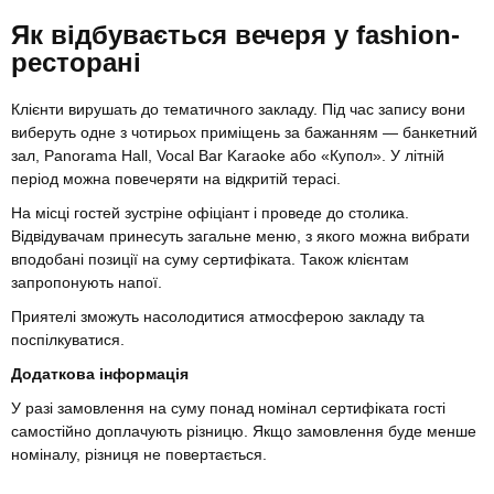
Як відбувається вечеря у fashion-
ресторані
Клієнти вирушать до тематичного закладу. Під час запису вони
виберуть одне з чотирьох приміщень за бажанням — банкетний
зал, Panorama Hall, Vocal Bar Karaoke або «Купол». У літній
період можна повечеряти на відкритій терасі.
На місці гостей зустріне офіціант і проведе до столика.
Відвідувачам принесуть загальне меню, з якого можна вибрати
вподобані позиції на суму сертифіката. Також клієнтам
запропонують напої.
Приятелі зможуть насолодитися атмосферою закладу та
поспілкуватися.
Додаткова інформація
У разі замовлення на суму понад номінал сертифіката гості
самостійно доплачують різницю. Якщо замовлення буде менше
номіналу, різниця не повертається.