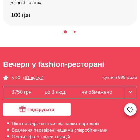
«Нової пошти».
100 грн
Вечеря у fashion-ресторані
купили 585 разів
5.00
(61 відгук)
3750 грн
до 3 люд.
не обмежено
Подарувати
Ціни не відрізняються від наших партнерів
Враження перевірені нашими співробітниками
Реальні фото і відео локацій