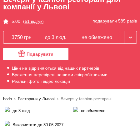
компанії у Львові
подарували 585 разів
5.00
(61 відгук)
3750 грн
до 3 люд.
не обмежено
Подарувати
Ціни не відрізняються від наших партнерів
Враження перевірені нашими співробітниками
Реальні фото і відео локацій
bodo
Ресторани у Львові
Вечеря у fashion-ресторані
до 3 люд.
не обмежено
Використати до 30.06.2027