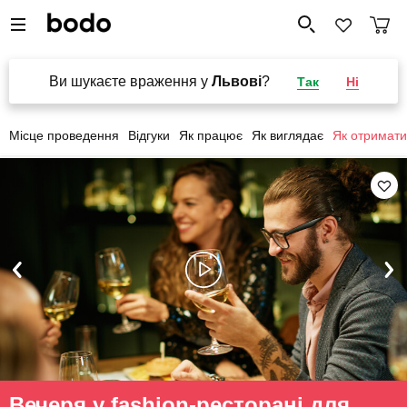
Ви шукаєте враження у
Львові
?
Так
Ні
Місце проведення
Відгуки
Як працює
Як виглядає
Як отримати
Вечеря у fashion-ресторані для