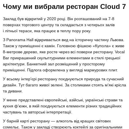
Чому ми вибрали ресторан Cloud 7
Заклад був відкритий у 2020 році. Він розташований на 7-8
поверхах торгового центру та складається з чотирьох залів
і літньої тераси, яка працює в теплу пору року.
З Panorama Hall відкривається вид на історичну частину Львова.
Також у приміщенні є камін. Головною фішкою «Купола» є живе
8-метрове дерево, яке росте через всі поверхи ресторану. Vocal
Bar прикрашений скульптурними елементами в стилі грецької
архітектури. Банкетний зал розміщений у просторому
приміщенні. Підлога оформлена у вигляді мармурових плит.
У всьому інтер'єрі ресторану поєднуються природа та сучасний
дизайн. Тут багато живої зелені. За столиками стоять м'які крісла
та дивани.
У меню представлені європейські, азійські, українські страви та
кухня ф'южн, в якій поєднуються елементи різних традиційних
частувань та авторські інтерпретації.
У барній карті ресторану — алкоголь від кращих світових
сомельє. Також у закладі створюють коктейлі за оригінальними