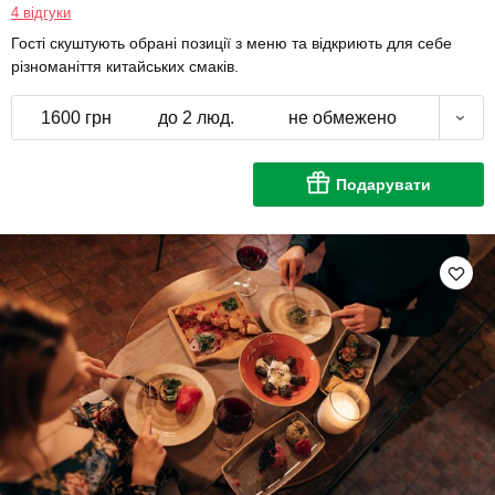
4 відгуки
Гості скуштують обрані позиції з меню та відкриють для себе
різноманіття китайських смаків.
1600 грн
до 2 люд.
не обмежено
Подарувати