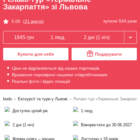
Закарпаття» зі Львова
купили 544 рази
5.00
(21 відгук)
1845 грн
1 люд.
2 дні (1 ніч)
Купити для себе
Подарувати
Ціни не відрізняються від наших партнерів
Враження перевірені нашими співробітниками
Реальні фото і відео локацій
bodo
Екскурсії та тури у Львові
Релакс-тур «Термальне Закарпаття
Доступно цілий рік
1 люд.
2 дні (1 ніч)
Використати до 30.06.2027
Форма одягу – зручна
Доступно з 18 років