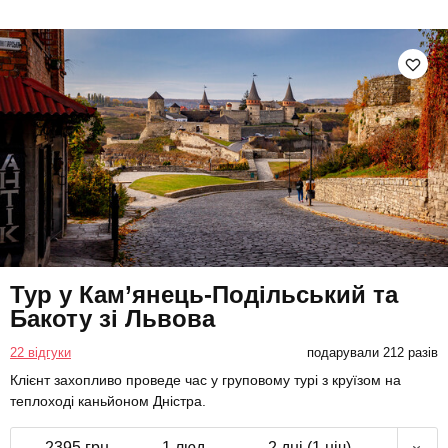
Тур у Кам’янець-Подільський та
Бакоту зі Львова
22 відгуки
подарували 212 разів
Клієнт захопливо проведе час у груповому турі з круїзом на
теплоході каньйоном Дністра.
2395 грн
1 люд.
2 дні (1 ніч)