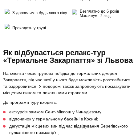
Безплатно до 6 років
З дорослим з будь-якого віку
Максимум - 2 люд.
Проходить у групі
Як відбувається релакс-тур
«Термальне Закарпаття» зі Львова
На клієнта чекає групова поїздка до термальних джерел
Закарпаття, під час якої у нього буде можливість розслабитися
та оздоровитися. У подорожі також запропонують посмакувати
місцевим вином та локальними стравами.
До програми туру входить:
екскурсія замком Сент-Міклош у Чинадієвому;
відпочинок у термальному басейні в Косині;
дегустація місцевих вин під час відвідування Берегівського
вулканічного низькогір’я;