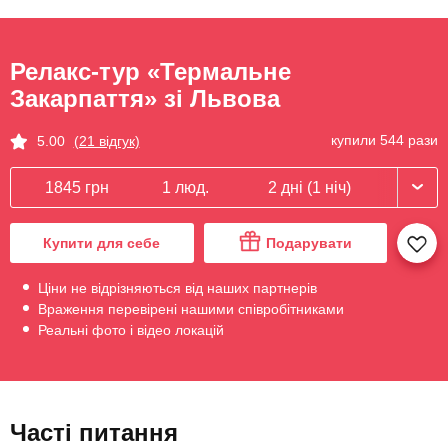
Релакс-тур «Термальне
Закарпаття» зі Львова
купили 544 рази
5.00
(21 відгук)
1845 грн
1 люд.
2 дні (1 ніч)
Купити для себе
Подарувати
Ціни не відрізняються від наших партнерів
Враження перевірені нашими співробітниками
Реальні фото і відео локацій
Часті питання