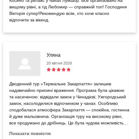
Косино та релакс у чанах Лумшор. Все організовано на
вищому рівні, а гід Любомир — справжній топ! Господиня
Вікторія супер!Рекомендую всім, хто хоче класно
відпочити за вікенд.
Уляна
20 квітня 2026
Дводенний тур «Термальне Закарпаття» залишив
надзвичайно приємні враження. Програма була цікавою
та насиченою: відвідали замок у Чинадієві, Ужгородський
замок, насолодилися відпочинком у чанах. Особливо
сподобалася атмосфера Закарпаття — спокійна, гостинна
й дуже мальовнича. Організація туру на високому рівні,
все продумано до дрібниць. Це була чудова можливість
відпочити, перезавантажитися та отримати нові емоції. П.
Показати повністю
Оксані велика подяка. Рекомендую даний тур!