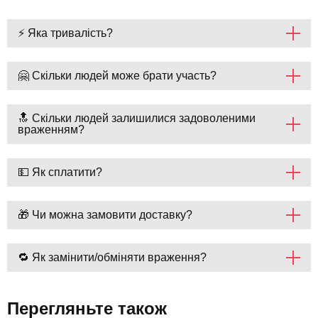
⚡ Яка тривалість?
🤗 Скільки людей може брати участь?
🔝 Скільки людей залишилися задоволеними
враженням?
💵 Як сплатити?
🎁 Чи можна замовити доставку?
🔁 Як замінити/обміняти враження?
Перегляньте також