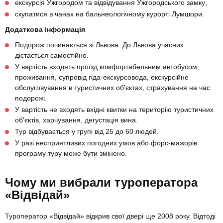
екскурсія Ужгородом та відвідування Ужгородського замку;
скупатися в чанах на бальнеологічному курорті Лумшори.
Додаткова інформація
Подорож починається зі Львова. До Львова учасник
дістається самостійно.
У вартість входять проїзд комфортабельним автобусом,
проживання, супровід гіда-екскурсовода, екскурсійне
обслуговування в туристичних об’єктах, страхування на час
подорожі.
У вартість не входять вхідні квитки на територію туристичних
об'єктів, харчування, дегустація вина.
Тур відбувається у групі від 25 до 60 людей.
У разі несприятливих погодних умов або форс-мажорів
програму туру може бути змінено.
Чому ми вибрали туроператора
«Відвідай»
Туроператор «Відвідай» відкрив свої двері ще 2008 року. Відтоді