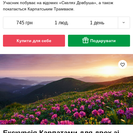
Учасник побуває на відомих «Скелях Довбуша», а також
покатається Карпатським Трамваєм.
745 грн
1 люд.
1 день
Купити для себе
Подарувати
Екскурсія Карпатами для двох зі