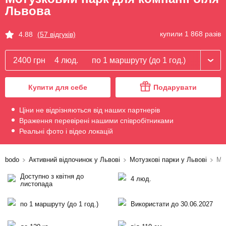
Львова
купили 1 868 разів
4.88
(57 відгуків)
2400 грн
4 люд.
по 1 маршруту (до 1 год.)
Купити для себе
Подарувати
Ціни не відрізняються від наших партнерів
Враження перевірені нашими співробітниками
Реальні фото і відео локацій
bodo
Активний відпочинок у Львові
Мотузкові парки у Львові
Мо
Доступно з квітня до
4 люд.
листопада
по 1 маршруту (до 1 год.)
Використати до 30.06.2027