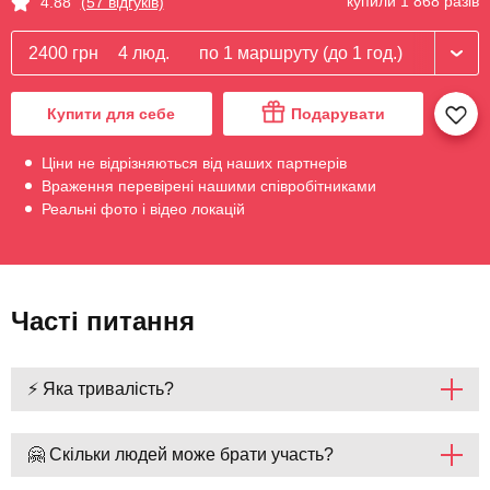
купили 1 868 разів
4.88
(57 відгуків)
2400 грн
4 люд.
по 1 маршруту (до 1 год.)
Купити для себе
Подарувати
Ціни не відрізняються від наших партнерів
Враження перевірені нашими співробітниками
Реальні фото і відео локацій
Часті питання
⚡ Яка тривалість?
🤗 Скільки людей може брати участь?