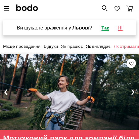
Ви шукаєте враження у
Львові
?
Так
Ні
Місце проведення
Відгуки
Як працює
Як виглядає
Як отримати
Мотузковий парк для компанії біля